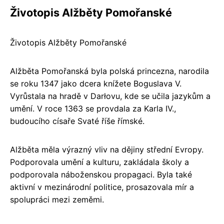
Životopis Alžběty Pomořanské
Životopis Alžběty Pomořanské
Alžběta Pomořanská byla polská princezna, narodila
se roku 1347 jako dcera knížete Boguslava V.
Vyrůstala na hradě v Darłovu, kde se učila jazykům a
umění. V roce 1363 se provdala za Karla IV.,
budoucího císaře Svaté říše římské.
Alžběta měla výrazný vliv na dějiny střední Evropy.
Podporovala umění a kulturu, zakládala školy a
podporovala náboženskou propagaci. Byla také
aktivní v mezinárodní politice, prosazovala mír a
spolupráci mezi zeměmi.