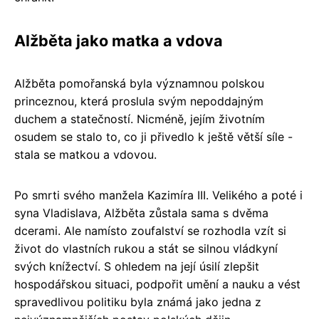
Alžběta jako matka a vdova
Alžběta pomořanská byla významnou polskou
princeznou, která proslula svým nepoddajným
duchem a statečností. Nicméně, jejím životním
osudem se stalo to, co ji přivedlo k ještě větší síle -
stala se matkou a vdovou.
Po smrti svého manžela Kazimíra III. Velikého a poté i
syna Vladislava, Alžběta zůstala sama s dvěma
dcerami. Ale namísto zoufalství se rozhodla vzít si
život do vlastních rukou a stát se silnou vládkyní
svých knížectví. S ohledem na její úsilí zlepšit
hospodářskou situaci, podpořit umění a nauku a vést
spravedlivou politiku byla známá jako jedna z