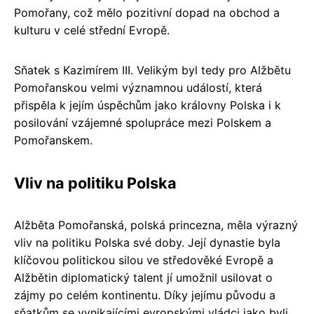
Pomořany, což mělo pozitivní dopad na obchod a
kulturu v celé střední Evropě.
Sňatek s Kazimírem III. Velikým byl tedy pro Alžbětu
Pomořanskou velmi významnou událostí, která
přispěla k jejím úspěchům jako královny Polska i k
posilování vzájemné spolupráce mezi Polskem a
Pomořanskem.
Vliv na politiku Polska
Alžběta Pomořanská, polská princezna, měla výrazný
vliv na politiku Polska své doby. Její dynastie byla
klíčovou politickou silou ve středověké Evropě a
Alžbětin diplomatický talent jí umožnil usilovat o
zájmy po celém kontinentu. Díky jejímu původu a
sňatkům se vynikajícími evropskými vládci jako byli