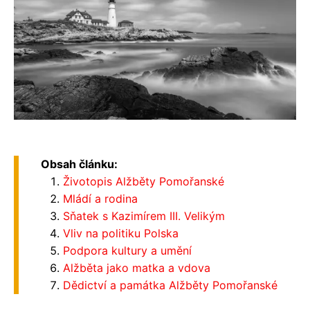
Obsah článku:
Životopis Alžběty Pomořanské
Mládí a rodina
Sňatek s Kazimírem III. Velikým
Vliv na politiku Polska
Podpora kultury a umění
Alžběta jako matka a vdova
Dědictví a památka Alžběty Pomořanské