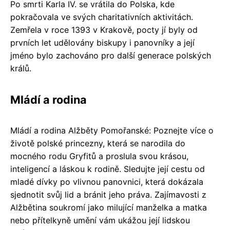
Po smrti Karla IV. se vrátila do Polska, kde
pokračovala ve svých charitativních aktivitách.
Zemřela v roce 1393 v Krakově, pocty jí byly od
prvních let udělovány biskupy i panovníky a její
jméno bylo zachováno pro další generace polských
králů.
Mládí a rodina
Mládí a rodina Alžběty Pomořanské: Poznejte více o
životě polské princezny, která se narodila do
mocného rodu Gryfitů a proslula svou krásou,
inteligencí a láskou k rodině. Sledujte její cestu od
mladé dívky po vlivnou panovnici, která dokázala
sjednotit svůj lid a bránit jeho práva. Zajímavosti z
Alžbětina soukromí jako milující manželka a matka
nebo přítelkyně umění vám ukážou její lidskou