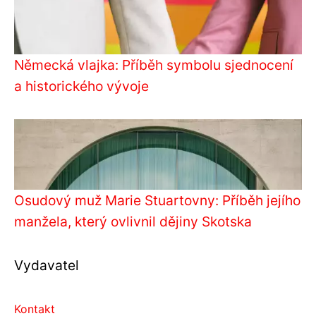
Německá vlajka: Příběh symbolu sjednocení
a historického vývoje
Osudový muž Marie Stuartovny: Příběh jejího
manžela, který ovlivnil dějiny Skotska
Vydavatel
Kontakt