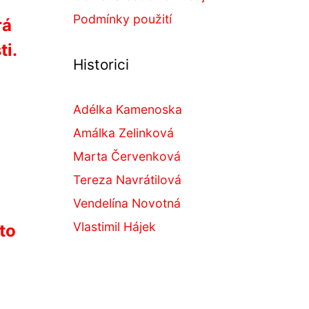
Podmínky použití
rá
ti.
Historici
Adélka Kamenoska
Amálka Zelinková
Marta Červenková
Tereza Navrátilová
Vendelína Novotná
Vlastimil Hájek
to