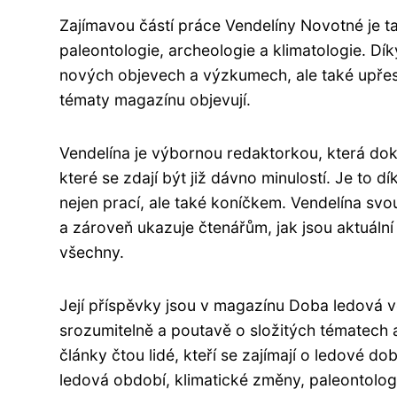
Zajímavou částí práce Vendelíny Novotné je t
paleontologie, archeologie a klimatologie. Dí
nových objevech a výzkumech, ale také upřesň
tématy magazínu objevují.
Vendelína je výbornou redaktorkou, která dok
které se zdají být již dávno minulostí. Je to dí
nejen prací, ale také koníčkem. Vendelína svo
a zároveň ukazuje čtenářům, jak jsou aktuáln
všechny.
Její příspěvky jsou v magazínu Doba ledová v
srozumitelně a poutavě o složitých tématech a
články čtou lidé, kteří se zajímají o ledové d
ledová období, klimatické změny, paleontologii,