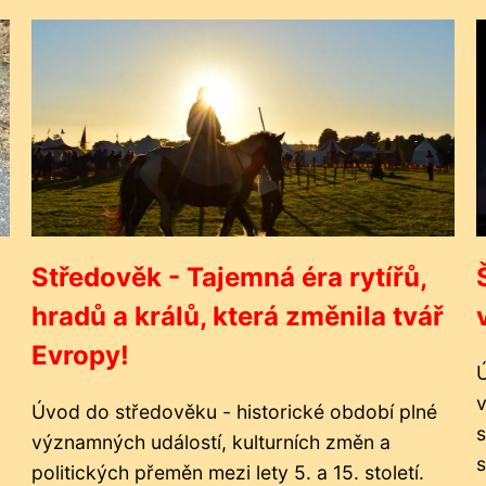
Středověk - Tajemná éra rytířů,
hradů a králů, která změnila tvář
Evropy!
Ú
v
Úvod do středověku - historické období plné
s
významných událostí, kulturních změn a
s
politických přeměn mezi lety 5. a 15. století.