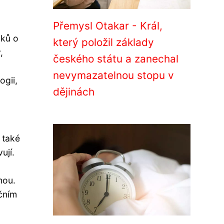
Přemysl Otakar - Král,
nků o
který položil základy
,
českého státu a zanechal
nevymazatelnou stopu v
ogii,
dějinách
 také
ují.
mou.
čním