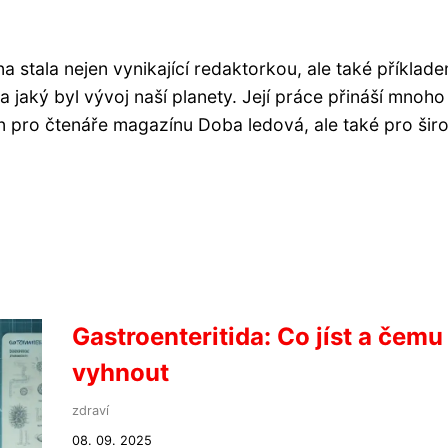
a stala nejen vynikající redaktorkou, ale také příklad
í a jaký byl vývoj naší planety. Její práce přináší mnoho
en pro čtenáře magazínu Doba ledová, ale také pro šir
Gastroenteritida: Co jíst a čemu
vyhnout
zdraví
08. 09. 2025