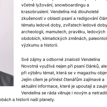
včetně lyžování, snowboardingu a
krasobruslení. Vendelína má dlouholeté
zkušenosti v oblasti psaní a redigování člá
tématu ledové doby, zvířatech ledové doby
archeologii, mamutech, pravěku, ledových
obdobích, klimatických změnách, paleontol
výzkumu a historii.
Své zájmy a odborné znalosti Vendelína
Novotná využívá nejen při psaní článků, ale
při výběru témat, která se v magazínu objev
Jejím cílem je přinést čtenářům zajímavé a
aktuální informace, které je upoutají a zauj
Vendelína se ráda věnuje i novým a netradi
bách a historii naší planety.