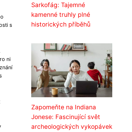
Sarkofág: Tajemné
kamenné truhly plné
 o
historických příběhů
sti s
,
ro ni
oznání
s
t
Zapomeňte na Indiana
Jonese: Fascinující svět
archeologických vykopávek
y