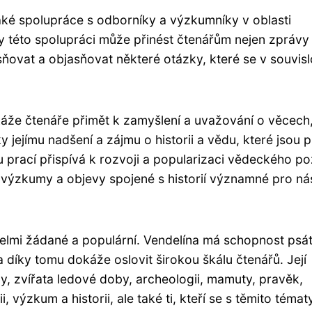
aké spolupráce s odborníky a výzkumníky v oblasti
ky této spolupráci může přinést čtenářům nejen zprávy
ovat a objasňovat některé otázky, které se v souvislo
áže čtenáře přimět k zamyšlení a uvažování o věcech
ky jejímu nadšení a zájmu o historii a vědu, které jsou p
u prací přispívá k rozvoji a popularizaci vědeckého p
í výzkumy a objevy spojené s historií významné pro ná
elmi žádané a populární. Vendelína má schopnost psá
 díky tomu dokáže oslovit širokou škálu čtenářů. Její
oby, zvířata ledové doby, archeologii, mamuty, pravěk,
 výzkum a historii, ale také ti, kteří se s těmito témat