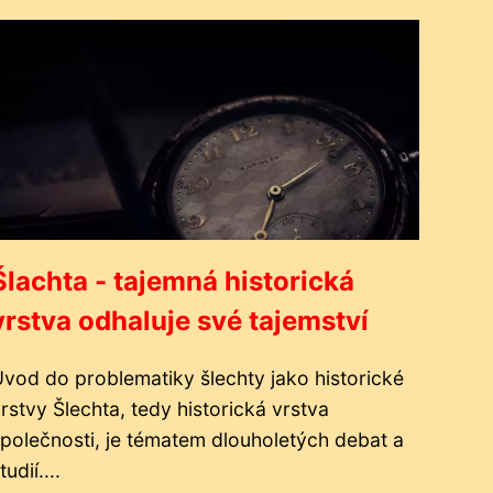
Šlachta - tajemná historická
vrstva odhaluje své tajemství
vod do problematiky šlechty jako historické
rstvy Šlechta, tedy historická vrstva
polečnosti, je tématem dlouholetých debat a
tudií....