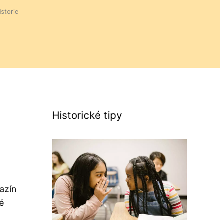
istorie
Historické tipy
azín
é
,