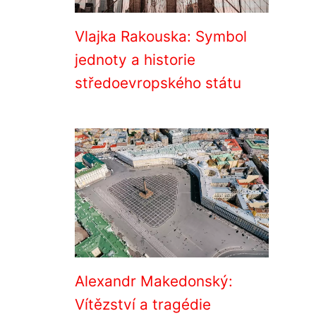
Vlajka Rakouska: Symbol
jednoty a historie
středoevropského státu
Alexandr Makedonský:
Vítězství a tragédie