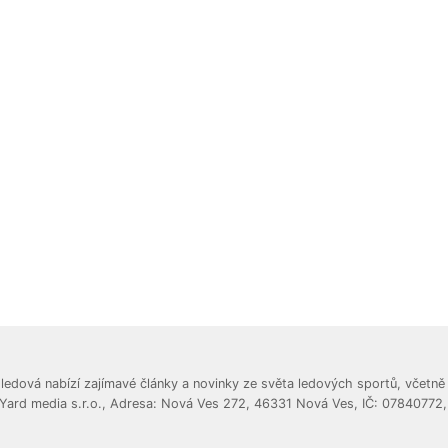
dová nabízí zajímavé články a novinky ze světa ledových sportů, včetně 
 Yard media s.r.o., Adresa: Nová Ves 272, 46331 Nová Ves, IČ: 07840772