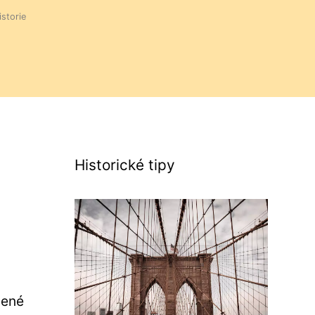
istorie
Historické tipy
bené