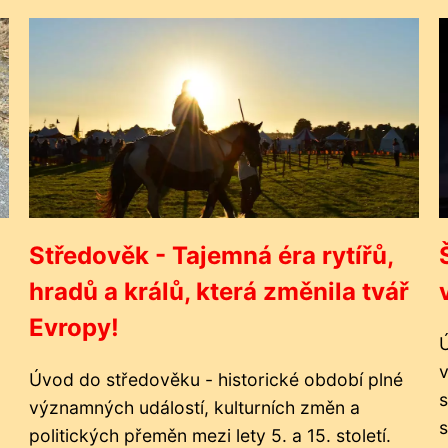
Středověk - Tajemná éra rytířů,
hradů a králů, která změnila tvář
Evropy!
Ú
v
Úvod do středověku - historické období plné
s
významných událostí, kulturních změn a
s
politických přeměn mezi lety 5. a 15. století.