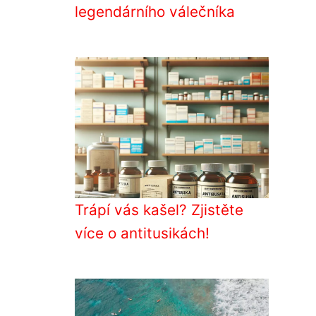
legendárního válečníka
Trápí vás kašel? Zjistěte
více o antitusikách!