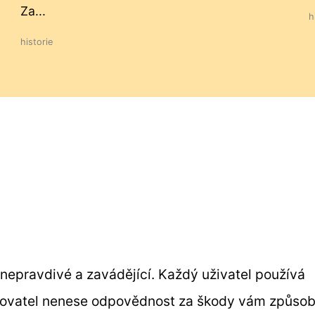
Za...
h
historie
nepravdivé a zavádějící. Každý uživatel používá
ozovatel nenese odpovědnost za škody vám způso