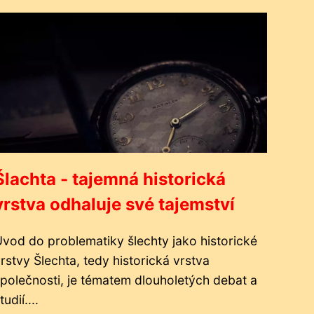
Šlachta - tajemná historická
vrstva odhaluje své tajemství
vod do problematiky šlechty jako historické
rstvy Šlechta, tedy historická vrstva
polečnosti, je tématem dlouholetých debat a
tudií....