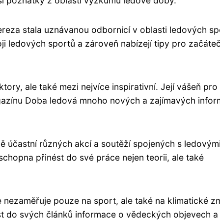
ší poznatky z oblasti výzkumu ledové doby.
ereza stala uznávanou odbornicí v oblasti ledových sp
voji ledových sportů a zároveň nabízejí tipy pro začáte
tory, ale také mezi nejvíce inspirativní. Její vášeň pro
agazínu Doba ledová mnoho nových a zajímavých infor
 účastní různých akcí a soutěží spojených s ledovým
chopna přinést do své práce nejen teorii, ale také
nezaměřuje pouze na sport, ale také na klimatické 
ést do svých článků informace o vědeckých objevech a