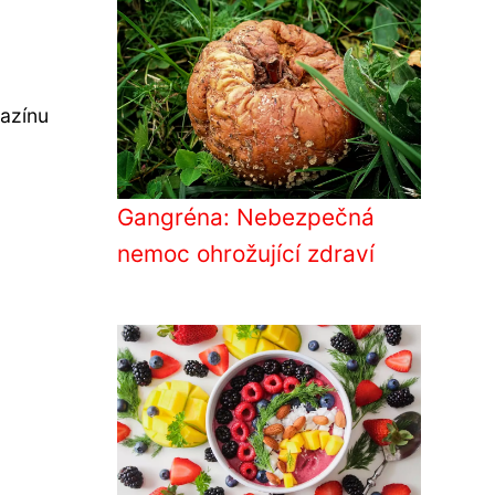
gazínu
Gangréna: Nebezpečná
nemoc ohrožující zdraví