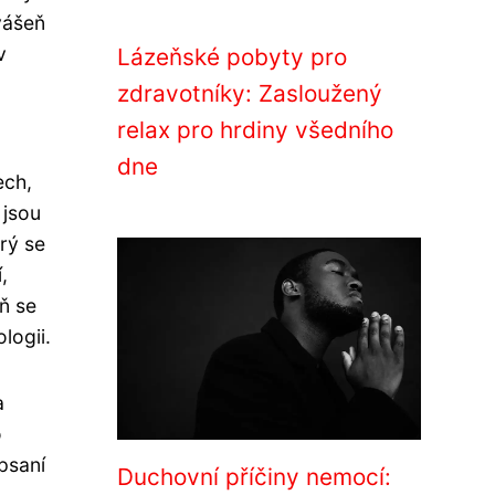
 vášeň
v
Lázeňské pobyty pro
zdravotníky: Zasloužený
relax pro hrdiny všedního
dne
ech,
 jsou
rý se
,
ň se
logii.
a
o
 psaní
Duchovní příčiny nemocí: