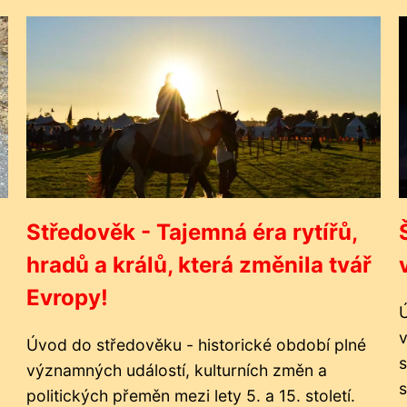
Středověk - Tajemná éra rytířů,
hradů a králů, která změnila tvář
Evropy!
Ú
v
Úvod do středověku - historické období plné
s
významných událostí, kulturních změn a
s
politických přeměn mezi lety 5. a 15. století.