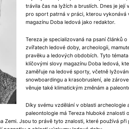
trávila čas na lyžích a bruslích. Dnes je její
pro sport patrná v práci, kterou vykonává 
magazínu Doba ledová jako redaktor.
Tereza je specializovaná na psaní článků o
zvířatech ledové doby, archeologii, mamut
pravěku a ledových obdobích. Tyto témata
klíčovými slovy magazínu Doba ledová, kte
zaměřuje na ledové sporty, včetně lyžování
snowboardingu a krasobruslení, ale zárove
věnuje také klimatickým změnám a paleonto
Díky svému vzdělání v oblasti archeologie 
paleontologie má Tereza hluboké znalosti 
i na Zemi. Jsou to právě tyto znalosti, které používá při