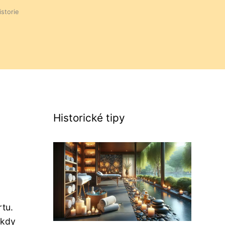
istorie
Historické tipy
rtu.
 kdy