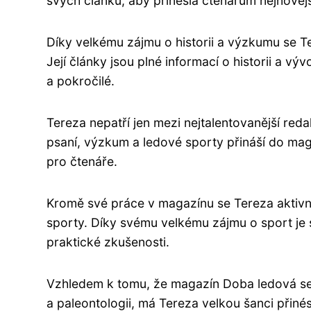
svých článků, aby přinesla čtenářům nejnověj
Díky velkému zájmu o historii a výzkumu se T
Její články jsou plné informací o historii a vý
a pokročilé.
Tereza nepatří jen mezi nejtalentovanější redak
psaní, výzkum a ledové sporty přináší do m
pro čtenáře.
Kromě své práce v magazínu se Tereza aktivně
sporty. Díky svému velkému zájmu o sport je s
praktické zkušenosti.
Vzhledem k tomu, že magazín Doba ledová se 
a paleontologii, má Tereza velkou šanci přin