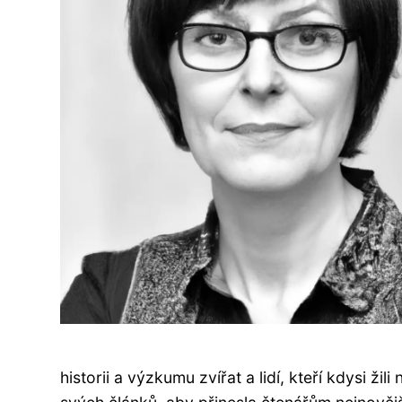
historii a výzkumu zvířat a lidí, kteří kdysi žil