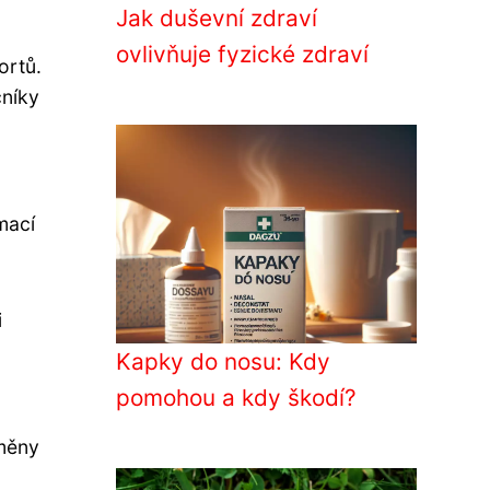
Jak duševní zdraví
ovlivňuje fyzické zdraví
ortů.
čníky
mací
i
Kapky do nosu: Kdy
pomohou a kdy škodí?
změny