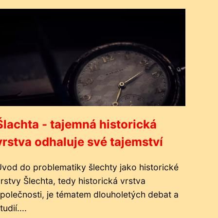
Šlachta - tajemná historická
vrstva odhaluje své tajemství
vod do problematiky šlechty jako historické
rstvy Šlechta, tedy historická vrstva
polečnosti, je tématem dlouholetých debat a
tudií....