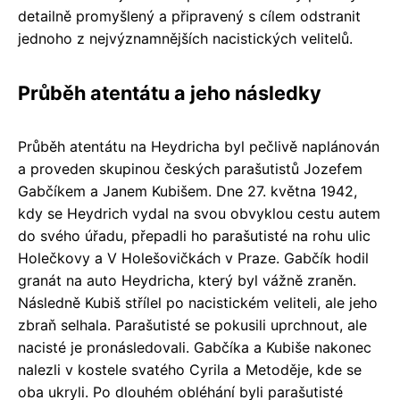
detailně promyšlený a připravený s cílem odstranit
jednoho z nejvýznamnějších nacistických velitelů.
Průběh atentátu a jeho následky
Průběh atentátu na Heydricha byl pečlivě naplánován
a proveden skupinou českých parašutistů Jozefem
Gabčíkem a Janem Kubišem. Dne 27. května 1942,
kdy se Heydrich vydal na svou obvyklou cestu autem
do svého úřadu, přepadli ho parašutisté na rohu ulic
Holečkovy a V Holešovičkách v Praze. Gabčík hodil
granát na auto Heydricha, který byl vážně zraněn.
Následně Kubiš střílel po nacistickém veliteli, ale jeho
zbraň selhala. Parašutisté se pokusili uprchnout, ale
nacisté je pronásledovali. Gabčíka a Kubiše nakonec
nalezli v kostele svatého Cyrila a Metoděje, kde se
oba ukryli. Po dlouhém obléhání byli parašutisté