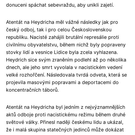
donuceni spáchat sebevraždu, aby unikli zajetí.
Atentát na Heydricha měl vážné následky jak pro
český odboj, tak i pro celou Československou
republiku. Nacisté zahájili brutální represálie proti
civilnímu obyvatelstvu, během nichž byly popraveny
stovky lidí a vesnice Lidice byla zcela vyhlazena.
Heydrich sice svým zraněním podlehl až po několika
dnech, ale jeho smrt vyvolala v nacistickém vedení
velké rozhořčení. Následovala tvrdá odveta, která se
projevila masovými popravami a deportacemi do
koncentračních táborů.
Atentát na Heydricha byl jedním z nejvýznamnějších
aktů odboje proti nacistickému režimu během druhé
světové války. Přinesl naději českému lidu a ukázal,
že i malá skupina statečných jedinců může dokázat