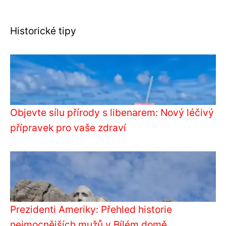
Historické tipy
Objevte sílu přírody s libenarem: Nový léčivý
přípravek pro vaše zdraví
Prezidenti Ameriky: Přehled historie
nejmocnějších mužů v Bílém domě