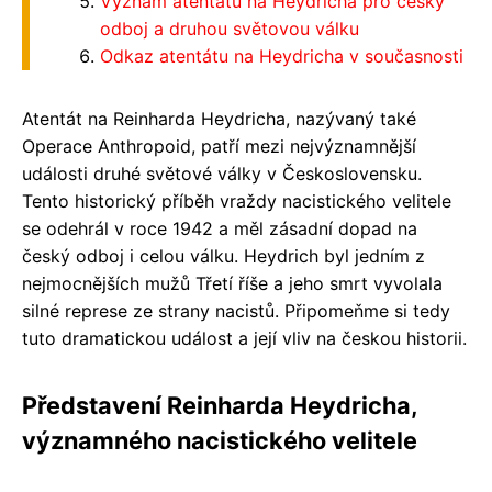
Význam atentátu na Heydricha pro český
odboj a druhou světovou válku
Odkaz atentátu na Heydricha v současnosti
Atentát na Reinharda Heydricha, nazývaný také
Operace Anthropoid, patří mezi nejvýznamnější
události druhé světové války v Československu.
Tento historický příběh vraždy nacistického velitele
se odehrál v roce 1942 a měl zásadní dopad na
český odboj i celou válku. Heydrich byl jedním z
nejmocnějších mužů Třetí říše a jeho smrt vyvolala
silné represe ze strany nacistů. Připomeňme si tedy
tuto dramatickou událost a její vliv na českou historii.
Představení Reinharda Heydricha,
významného nacistického velitele