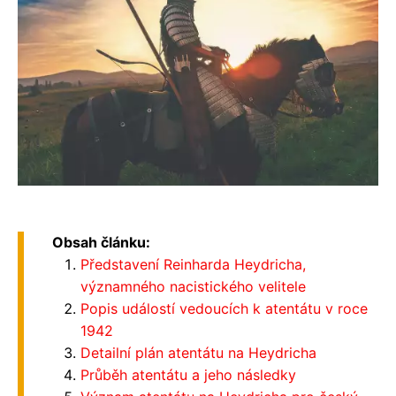
Obsah článku:
Představení Reinharda Heydricha,
významného nacistického velitele
Popis událostí vedoucích k atentátu v roce
1942
Detailní plán atentátu na Heydricha
Průběh atentátu a jeho následky