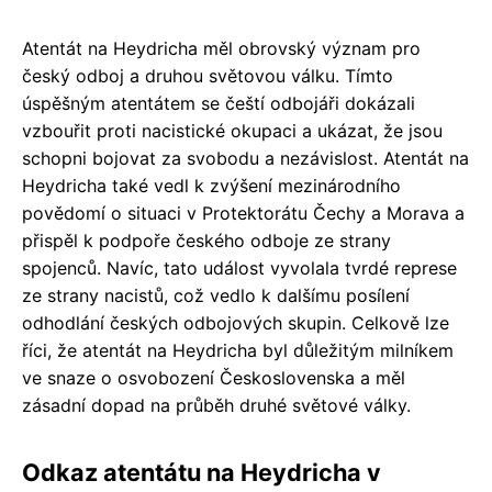
Atentát na Heydricha měl obrovský význam pro
český odboj a druhou světovou válku. Tímto
úspěšným atentátem se čeští odbojáři dokázali
vzbouřit proti nacistické okupaci a ukázat, že jsou
schopni bojovat za svobodu a nezávislost. Atentát na
Heydricha také vedl k zvýšení mezinárodního
povědomí o situaci v Protektorátu Čechy a Morava a
přispěl k podpoře českého odboje ze strany
spojenců. Navíc, tato událost vyvolala tvrdé represe
ze strany nacistů, což vedlo k dalšímu posílení
odhodlání českých odbojových skupin. Celkově lze
říci, že atentát na Heydricha byl důležitým milníkem
ve snaze o osvobození Československa a měl
zásadní dopad na průběh druhé světové války.
Odkaz atentátu na Heydricha v