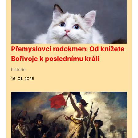
Přemyslovci rodokmen: Od knížete
Bořivoje k poslednímu králi
historie
16. 01. 2025