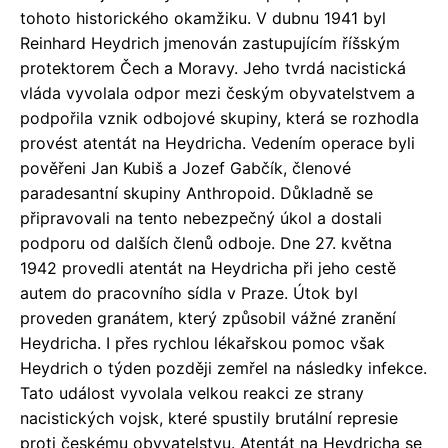
tohoto historického okamžiku. V dubnu 1941 byl
Reinhard Heydrich jmenován zastupujícím říšským
protektorem Čech a Moravy. Jeho tvrdá nacistická
vláda vyvolala odpor mezi českým obyvatelstvem a
podpořila vznik odbojové skupiny, která se rozhodla
provést atentát na Heydricha. Vedením operace byli
pověřeni Jan Kubiš a Jozef Gabčík, členové
paradesantní skupiny Anthropoid. Důkladně se
připravovali na tento nebezpečný úkol a dostali
podporu od dalších členů odboje. Dne 27. května
1942 provedli atentát na Heydricha při jeho cestě
autem do pracovního sídla v Praze. Útok byl
proveden granátem, který způsobil vážné zranění
Heydricha. I přes rychlou lékařskou pomoc však
Heydrich o týden později zemřel na následky infekce.
Tato událost vyvolala velkou reakci ze strany
nacistických vojsk, které spustily brutální represie
proti českému obyvatelstvu. Atentát na Heydricha se