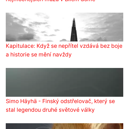
Kapitulace: Když se nepřítel vzdává bez boje
a historie se mění navždy
Simo Häyhä - Finský odstřelovač, který se
stal legendou druhé světové války