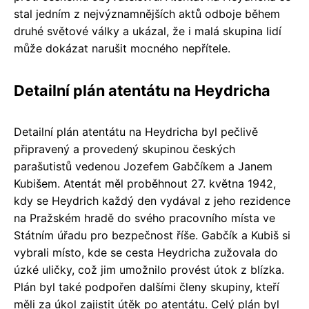
stal jedním z nejvýznamnějších aktů odboje během
druhé světové války a ukázal, že i malá skupina lidí
může dokázat narušit mocného nepřítele.
Detailní plán atentátu na Heydricha
Detailní plán atentátu na Heydricha byl pečlivě
připravený a provedený skupinou českých
parašutistů vedenou Jozefem Gabčíkem a Janem
Kubišem. Atentát měl proběhnout 27. května 1942,
kdy se Heydrich každý den vydával z jeho rezidence
na Pražském hradě do svého pracovního místa ve
Státním úřadu pro bezpečnost říše. Gabčík a Kubiš si
vybrali místo, kde se cesta Heydricha zužovala do
úzké uličky, což jim umožnilo provést útok z blízka.
Plán byl také podpořen dalšími členy skupiny, kteří
měli za úkol zajistit útěk po atentátu. Celý plán byl