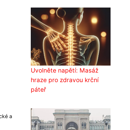
Uvolněte napětí: Masáž
hraze pro zdravou krční
páteř
ické a