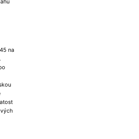
nahu
945 na
.
po
dskou
e
atost
ových