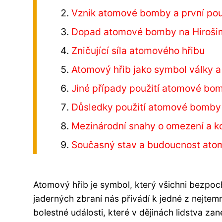
Vznik atomové bomby a první pou
Dopad atomové bomby na Hiroši
Zničující síla atomového hřibu
Atomový hřib jako symbol války a 
Jiné případy použití atomové bo
Důsledky použití atomové bomby
Mezinárodní snahy o omezení a ko
Současný stav a budoucnost ato
Atomový hřib je symbol, který všichni bezpoc
jaderných zbraní nás přivádí k jedné z nejtemně
bolestné události, které v dějinách lidstva za