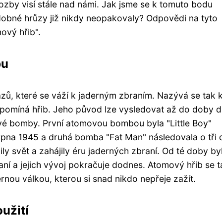
hrozby visí stále nad námi. Jak jsme se k tomuto bodu
dobné hrůzy již nikdy neopakovaly? Odpovědi na tyto
ový hřib".
bu
azů, které se váží k jaderným zbraním. Nazývá se tak k
připomíná hřib. Jeho původ lze vysledovat až do doby 
ové bomby. První atomovou bombou byla "Little Boy"
rpna 1945 a druhá bomba "Fat Man" následovala o tři 
ly svět a zahájily éru jaderných zbraní. Od té doby by
í a jejich vývoj pokračuje dodnes. Atomový hřib se t
rnou válkou, kterou si snad nikdo nepřeje zažít.
užití