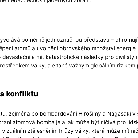
dně nebezpečnosti jaderných zbraní.
 vyvolává poměrně jednoznačnou představu – ohromují
štěpení atomů a uvolnění obrovského množství energie.
vastační a mít katastrofické následky pro civilisty i
 prostředkem války, ale také vážným globálním rizikem 
a konfliktu
iktu, zejména po bombardování Hirošimy a Nagasaki v
raní atomová bomba je a jak může být ničivá pro lids
al vizuálním ztělesněním hrůzy války, která může mít ni