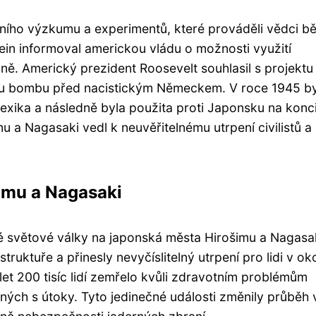
ního výzkumu a experimentů, které prováděli vědci 
ein informoval americkou vládu o možnosti využití
ně. Americký prezident Roosevelt souhlasil s projektu
vou bombu před nacistickým Německem. V roce 1945 b
ika a následně byla použita proti Japonsku na konc
 a Nagasaki vedl k neuvěřitelnému utrpení civilistů a
imu a Nagasaki
 světové války na japonská města Hirošimu a Nagasak
uktuře a přinesly nevyčíslitelný utrpení pro lidi v oko
let 200 tisíc lidí zemřelo kvůli zdravotním problémům
ných s útoky. Tyto jedinečné události změnily průběh 