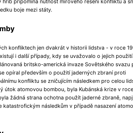
hřib připomíná nutnost mírového řešení konfliktů a s
edku boje mezi státy.
omby
konfliktech jen dvakrát v historii lidstva - v roce 1
tují i další případy, kdy se uvažovalo o jejich použití
 plánovaná britsko-americká invaze Sovětského svazu 
e opíral především o použití jaderných zbraní proti
lnímu konfliktu se zničujícím následkem pro celou li
ožný útok atomovou bombou, byla Kubánská krize v roc
la žádná strana ochotna použít jaderné zbraně, napj
ke katastrofickým následkům v případě nasazení atom