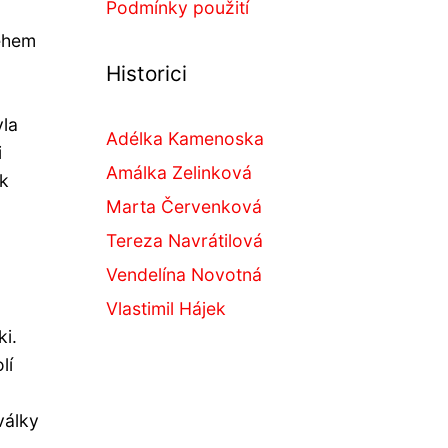
Podmínky použití
během
Historici
yla
Adélka Kamenoska
i
Amálka Zelinková
 k
Marta Červenková
Tereza Navrátilová
Vendelína Novotná
Vlastimil Hájek
i.
lí
války