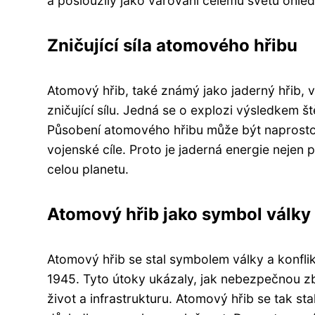
a posloužily jako varování celému světu ohle
Zničující síla atomového hřibu
Atomový hřib, také známý jako jaderný hřib,
zničující sílu. Jedná se o explozi výsledkem 
Působení atomového hřibu může být naprosto de
vojenské cíle. Proto je jaderná energie nejen
celou planetu.
Atomový hřib jako symbol války 
Atomový hřib se stal symbolem války a konfl
1945. Tyto útoky ukázaly, jak nebezpečnou zb
život a infrastrukturu. Atomový hřib se tak st