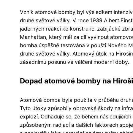
Vznik atomové bomby byl výsledkem intenziv
druhé světové války. V roce 1939 Albert Einst
jaderných reakcí ke konstrukci zabijácké zbra
Manhattan, který měl za cíl vyvinout atomo
bomba úspěšně testována v poušti Nového Mex
druhé světové války. Atomový útok na Hirošimu
zásadnímu posunu ve válčení moderní doby.
Dopad atomové bomby na Hiroš
Atomová bomba byla použita v průběhu druhé
Tyto útoky způsobily obrovské škody na infrastr
explozí. Odhaduje se, že během následujících 
způsobeným radiací a dalších faktorech spoje