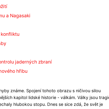
žití
mu a Nagasaki
konfliktu
mby
ntrolu jaderných zbraní
mového hřibu
hyby známe. Spojení tohoto obrazu s ničivou silou
jších kapitol lidské historie - válkám. Války jsou trag
nechaly hlubokou stopu. Dnes se sice zdá, že svět je