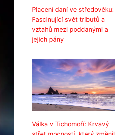
Placení daní ve středověku:
Fascinující svět tributů a
vztahů mezi poddanými a
jejich pány
Válka v Tichomoří: Krvavý
střet mocností, který změnil