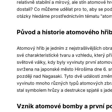
relativně stabilní a mírový, ale stín atomové 
dostali? Co můžeme udělat pro to, aby se po
otázky hledáme prostřednictvím tématu "atom
Původ a historie atomového hři
Atomový hřib je jedním z nejstrašlivějších obr
své charakteristické tvaru a vzhledu, který 
světové války, kdy byly vyvinuty první atom
svržena na japonské město Hirošima dne 6. s
později nad Nagasaki. Tyto dvě události změni
vyvinuto mnoho různých typů atomových zbran
stal symbolem hrůzy a destrukce spjaté s jade
Vznik atomové bomby a první po