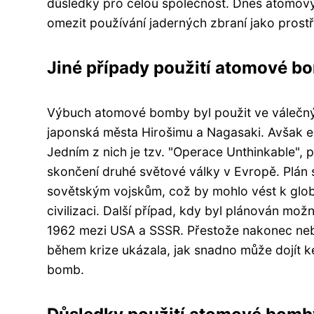
důsledky pro celou společnost. Dnes atomový 
omezit používání jaderných zbraní jako prostř
Jiné případy použití atomové b
Výbuch atomové bomby byl použit ve válečných 
japonská města Hirošimu a Nagasaki. Avšak exis
Jedním z nich je tzv. "Operace Unthinkable",
skončení druhé světové války v Evropě. Plán s
sovětským vojskům, což by mohlo vést k globá
civilizaci. Další případ, kdy byl plánován m
1962 mezi USA a SSSR. Přestože nakonec neby
během krize ukázala, jak snadno může dojít 
bomb.