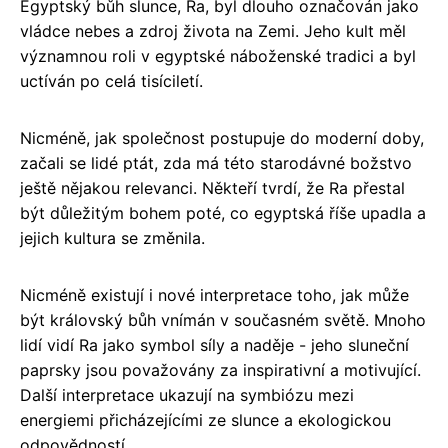
Egyptský bůh slunce, Ra, byl dlouho označován jako
vládce nebes a zdroj života na Zemi. Jeho kult měl
významnou roli v egyptské náboženské tradici a byl
uctíván po celá tisíciletí.
Nicméně, jak společnost postupuje do moderní doby,
začali se lidé ptát, zda má této starodávné božstvo
ještě nějakou relevanci. Někteří tvrdí, že Ra přestal
být důležitým bohem poté, co egyptská říše upadla a
jejich kultura se změnila.
Nicméně existují i nové interpretace toho, jak může
být královský bůh vnímán v současném světě. Mnoho
lidí vidí Ra jako symbol síly a naděje - jeho sluneční
paprsky jsou považovány za inspirativní a motivující.
Další interpretace ukazují na symbiózu mezi
energiemi přicházejícími ze slunce a ekologickou
odpovědností.