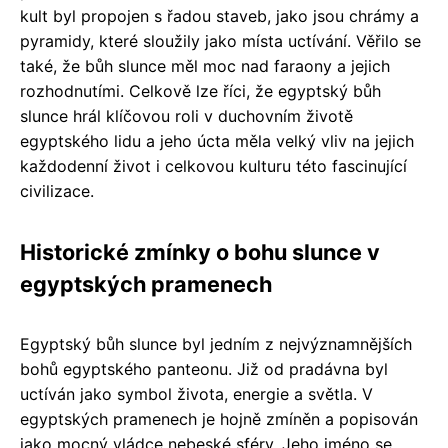
kult byl propojen s řadou staveb, jako jsou chrámy a
pyramidy, které sloužily jako místa uctívání. Věřilo se
také, že bůh slunce měl moc nad faraony a jejich
rozhodnutími. Celkově lze říci, že egyptský bůh
slunce hrál klíčovou roli v duchovním životě
egyptského lidu a jeho úcta měla velký vliv na jejich
každodenní život i celkovou kulturu této fascinující
civilizace.
Historické zmínky o bohu slunce v
egyptských pramenech
Egyptský bůh slunce byl jedním z nejvýznamnějších
bohů egyptského panteonu. Již od pradávna byl
uctíván jako symbol života, energie a světla. V
egyptských pramenech je hojně zmíněn a popisován
jako mocný vládce nebeské sféry. Jeho jméno se