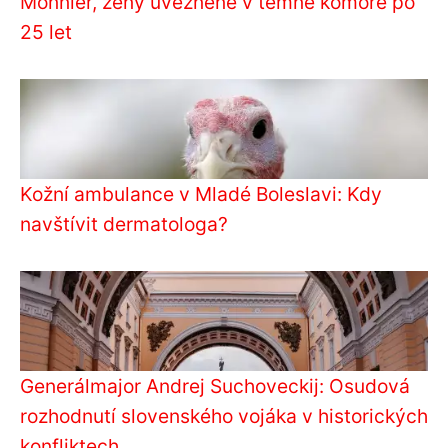
Monnier, ženy uvězněné v temné komoře po
25 let
Kožní ambulance v Mladé Boleslavi: Kdy
navštívit dermatologa?
Generálmajor Andrej Suchoveckij: Osudová
rozhodnutí slovenského vojáka v historických
konfliktech