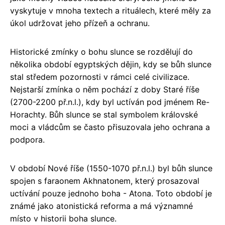
vyskytuje v mnoha textech a rituálech, které měly za
úkol udržovat jeho přízeň a ochranu.
Historické zmínky o bohu slunce se rozdělují do
několika období egyptských dějin, kdy se bůh slunce
stal středem pozornosti v rámci celé civilizace.
Nejstarší zmínka o něm pochází z doby Staré říše
(2700-2200 př.n.l.), kdy byl uctíván pod jménem Re-
Horachty. Bůh slunce se stal symbolem královské
moci a vládcům se často přisuzovala jeho ochrana a
podpora.
V období Nové říše (1550-1070 př.n.l.) byl bůh slunce
spojen s faraonem Akhnatonem, který prosazoval
uctívání pouze jednoho boha - Atona. Toto období je
známé jako atonistická reforma a má významné
místo v historii boha slunce.