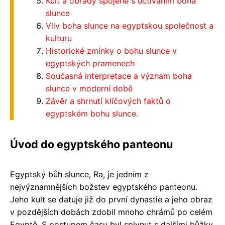
Kult a obřady spojené s uctíváním boha
slunce
Vliv boha slunce na egyptskou společnost a
kulturu
Historické zmínky o bohu slunce v
egyptských pramenech
Současná interpretace a význam boha
slunce v moderní době
Závěr a shrnutí klíčových faktů o
egyptském bohu slunce.
Úvod do egyptského panteonu
Egyptský bůh slunce, Ra, je jedním z
nejvýznamnějších božstev egyptského panteonu.
Jeho kult se datuje již do první dynastie a jeho obraz
v pozdějších dobách zdobil mnoho chrámů po celém
Egyptě. S postupem času byl splynut s dalšími bůžky