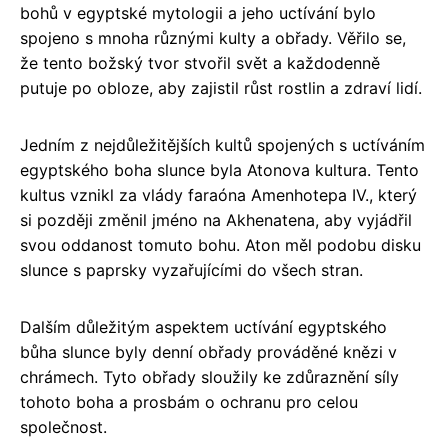
bohů v egyptské mytologii a jeho uctívání bylo
spojeno s mnoha různými kulty a obřady. Věřilo se,
že tento božský tvor stvořil svět a každodenně
putuje po obloze, aby zajistil růst rostlin a zdraví lidí.
Jedním z nejdůležitějších kultů spojených s uctíváním
egyptského boha slunce byla Atonova kultura. Tento
kultus vznikl za vlády faraóna Amenhotepa IV., který
si později změnil jméno na Akhenatena, aby vyjádřil
svou oddanost tomuto bohu. Aton měl podobu disku
slunce s paprsky vyzařujícími do všech stran.
Dalším důležitým aspektem uctívání egyptského
bůha slunce byly denní obřady prováděné knězi v
chrámech. Tyto obřady sloužily ke zdůraznění síly
tohoto boha a prosbám o ochranu pro celou
společnost.