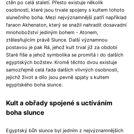
ctěn po celá staletí. Přesto existuje několik
osobností, které jsou trvale spojeny s kultem tohoto
slunečního boha. Mezi nejvýznamnější patří například
faraon Akhenaton, který se snažil nahradit dosavadní
mnohobožství jediným bohem - Atonem,
ztělesňujícím právě Slunce. Další významnou
postavou je pak Rá, jehož kult trval již za období
Staré říše a jehož symbolika se promítá i do dalších
egyptských božstev. Kromě těchto dvou existuje
samozřejmě celá řada dalších vlivných osobností,
jejichž život a dílo jsou pevně spjaty s kultem
egyptského boha slunce.
Kult a obřady spojené s uctíváním
boha slunce
Egyptský bůh slunce byl jedním z nejvýznamnějších