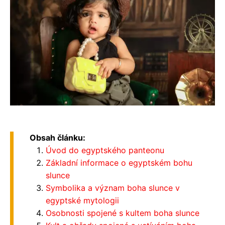
Obsah článku:
Úvod do egyptského panteonu
Základní informace o egyptském bohu
slunce
Symbolika a význam boha slunce v
egyptské mytologii
Osobnosti spojené s kultem boha slunce