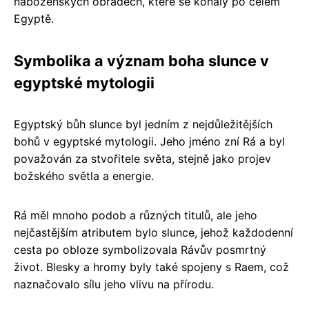
náboženských obřadech, které se konaly po celém
Egyptě.
Symbolika a význam boha slunce v
egyptské mytologii
Egyptský bůh slunce byl jedním z nejdůležitějších
bohů v egyptské mytologii. Jeho jméno zní Rá a byl
považován za stvořitele světa, stejně jako projev
božského světla a energie.
Rá měl mnoho podob a různých titulů, ale jeho
nejčastějším atributem bylo slunce, jehož každodenní
cesta po obloze symbolizovala Rávův posmrtný
život. Blesky a hromy byly také spojeny s Raem, což
naznačovalo sílu jeho vlivu na přírodu.