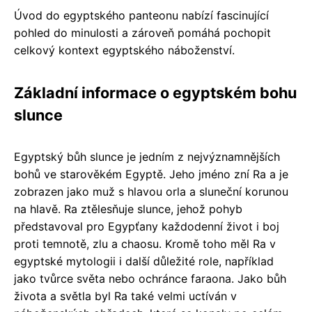
Úvod do egyptského panteonu nabízí fascinující
pohled do minulosti a zároveň pomáhá pochopit
celkový kontext egyptského náboženství.
Základní informace o egyptském bohu
slunce
Egyptský bůh slunce je jedním z nejvýznamnějších
bohů ve starověkém Egyptě. Jeho jméno zní Ra a je
zobrazen jako muž s hlavou orla a sluneční korunou
na hlavě. Ra ztělesňuje slunce, jehož pohyb
představoval pro Egypťany každodenní život i boj
proti temnotě, zlu a chaosu. Kromě toho měl Ra v
egyptské mytologii i další důležité role, například
jako tvůrce světa nebo ochránce faraona. Jako bůh
života a světla byl Ra také velmi uctíván v