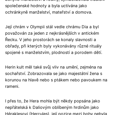
společenské hodnoty a byla uctívána jako
ochránkyně manželství, mateřství a domova.
Její chrám v Olympii stál vedle chrámu Dia a byl
považován za jeden z nejkrásnějších v antickém
Řecku. V jeho prostorách se konaly slavnosti a
obřady, při kterých byly vykonávány různé rituály
spojené s manželstvím, plodností a porodem dětí.
Herin kult měl také svůj vliv na umění, zejména na
sochařství. Zobrazovala se jako majestátní žena s
korunou na hlavě nebo s ptákem nebo pavoukem na
rameni.
I přes to, že Hera mohla být někdy popsána jako
nepřátelská k Daliovým oblíbeným hrdinům jako
Héraklesovi (Hercules), její pozice mezi bohy nebyla