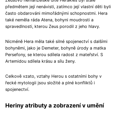
Zeusovo nemanželské dítě Héraklés byl stále
předmětem její nenávisti, zatímco její vlastní děti byli
často obdarováni mimořádnými schopnostmi. Hera
také neměla ráda Atena, bohyni moudrosti a
spravedlnosti, kterou Zeus porodil z jeho hlavy.
Nicméně Hera měla také silné spojenectví s dalšími
bohyněmi, jako je Demeter, bohyně úrody a matka
Persefony, se kterou sdílela radost z mateřství. S
Artemidou sdílela krásu a sílu ženy.
Celkově vzato, vztahy Herou s ostatními bohy v
řecké mytologii jsou složité a plné konfliktů i
spojenectví.
Heriny atributy a zobrazení v umění