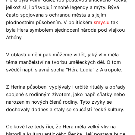
jelikož si ji přisvojují mnohé legendy a mýty. Bývá
často spojována s ochranou města a s jejím
plodnostním působením. V politickém
smyslu
tak
byla Hera symbolem sjednocení národa pod vlajkou
Athény.
V oblasti umění pak můžeme vidět, jaký vliv měla
téma manželství na tvorbu uměleckých děl. O tom
svědčí např. slavná socha "Héra Ludia" z Akropole.
Z Herina působení vyplývaly i určité rituály a obřady
spojené s rodinným životem, jako např. sňatky nebo
narozením nových členů rodiny. Tyto zvyky se
dochovaly dodnes a staly se součástí řecké kultury.
Celkově lze tedy říci, že Hera měla velký vliv na
historii a kulturu antického Řecka. Její postava bude