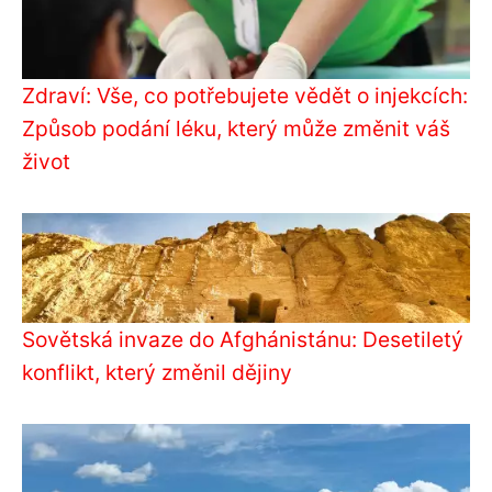
Zdraví: Vše, co potřebujete vědět o injekcích:
Způsob podání léku, který může změnit váš
život
Sovětská invaze do Afghánistánu: Desetiletý
konflikt, který změnil dějiny