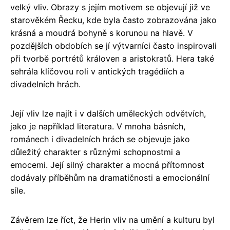
velký vliv. Obrazy s jejím motivem se objevují již ve
starověkém Řecku, kde byla často zobrazována jako
krásná a moudrá bohyně s korunou na hlavě. V
pozdějších obdobích se jí výtvarníci často inspirovali
při tvorbě portrétů královen a aristokratů. Hera také
sehrála klíčovou roli v antických tragédiích a
divadelních hrách.
Její vliv lze najít i v dalších uměleckých odvětvích,
jako je například literatura. V mnoha básních,
románech i divadelních hrách se objevuje jako
důležitý charakter s různými schopnostmi a
emocemi. Její silný charakter a mocná přítomnost
dodávaly příběhům na dramatičnosti a emocionální
síle.
Závěrem lze říct, že Herin vliv na umění a kulturu byl