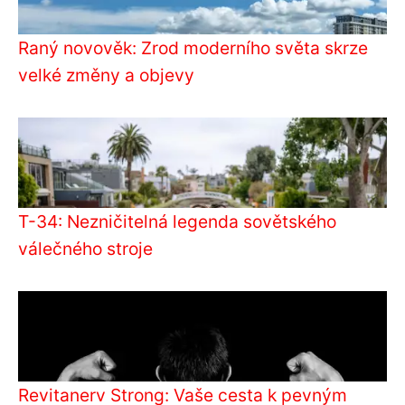
Raný novověk: Zrod moderního světa skrze
velké změny a objevy
T-34: Nezničitelná legenda sovětského
válečného stroje
Revitanerv Strong: Vaše cesta k pevným