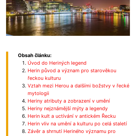
Obsah článku:
Úvod do Heriných legend
Herin původ a význam pro starověkou
řeckou kulturu
Vztah mezi Herou a dalšími božstvy v řecké
mytologii
Heriny atributy a zobrazení v umění
Heriny nejznámější mýty a legendy
Herin kult a uctívání v antickém Řecku
Herin vliv na umění a kulturu po celá staletí
Závěr a shrnutí Heriného významu pro