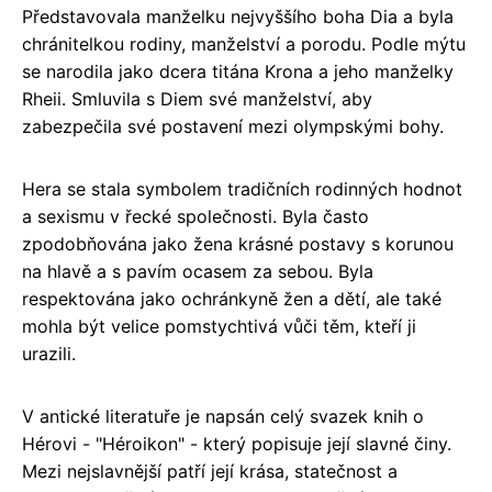
Představovala manželku nejvyššího boha Dia a byla
chránitelkou rodiny, manželství a porodu. Podle mýtu
se narodila jako dcera titána Krona a jeho manželky
Rheii. Smluvila s Diem své manželství, aby
zabezpečila své postavení mezi olympskými bohy.
Hera se stala symbolem tradičních rodinných hodnot
a sexismu v řecké společnosti. Byla často
zpodobňována jako žena krásné postavy s korunou
na hlavě a s pavím ocasem za sebou. Byla
respektována jako ochránkyně žen a dětí, ale také
mohla být velice pomstychtivá vůči těm, kteří ji
urazili.
V antické literatuře je napsán celý svazek knih o
Hérovi - "Héroikon" - který popisuje její slavné činy.
Mezi nejslavnější patří její krása, statečnost a