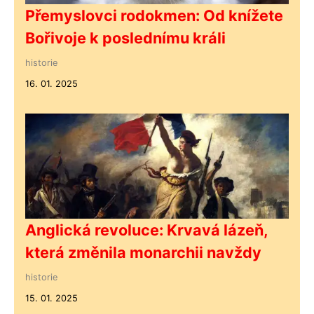
Přemyslovci rodokmen: Od knížete
Bořivoje k poslednímu králi
historie
16. 01. 2025
Anglická revoluce: Krvavá lázeň,
která změnila monarchii navždy
historie
15. 01. 2025