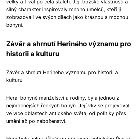
velký a trval po celá staletí. Její božské vlastnosti a
silný charakter inspirovaly mnoho umělců, kteří ji
zobrazovali ve svých dílech jako krásnou a mocnou
bohyni.
Závěr a shrnutí Heriného významu pro
historii a kulturu
Závěr a shrnutí Heriného významu pro historii a
kulturu
Hera, bohyně manželství a rodiny, byla jednou z
nejmocnějších řeckých bohyň. Její vliv se projevoval
ve více oblastech antického světa, od politiky přes
umění až po náboženství.
Hera byla velmi důležitou postavou antického Řecka,