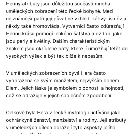
Heriny atributy jsou důležitou součástí mnoha
uměleckých zobrazení této řecké bohyně. Mezi
nejznámější patří její půvabné vzhled, zářivý úsměv a
někdy také hromovláda. Výtvarníci často zdůrazňují
Herinu krásu pomocí lehkého šatstva a ozdob, jako
jsou perly a květiny. Dalším charakteristickým
znakem jsou okřídlené boty, které jí umožňují letět do
vysokých výšek a být tak blíže k nebesům.
V uměleckých zobrazeních bývá Hera často
vyobrazena se svým manželem, nejvyšším bohem
Diem. Jejich láska je symbolem plodnosti a hojnosti,
což se odrazuje v jejich společném zpodobení.
Celkově byla Hera v řecké mytologii uctívána jako
ochránkyně ženství, manželství a rodiny. Její atributy
v uměleckých dílech odrážejí tyto aspekty jejího