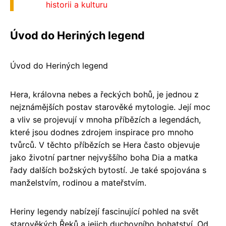
historii a kulturu
Úvod do Heriných legend
Úvod do Heriných legend
Hera, královna nebes a řeckých bohů, je jednou z
nejznámějších postav starověké mytologie. Její moc
a vliv se projevují v mnoha příbězích a legendách,
které jsou dodnes zdrojem inspirace pro mnoho
tvůrců. V těchto příbězích se Hera často objevuje
jako životní partner nejvyššího boha Dia a matka
řady dalších božských bytostí. Je také spojována s
manželstvím, rodinou a mateřstvím.
Heriny legendy nabízejí fascinující pohled na svět
starověkých Řeků a jejich duchovního bohatství. Od