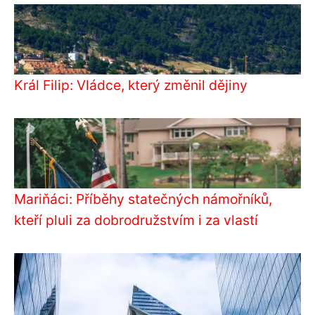
Král Filip: Vládce, který změnil dějiny
Mariňáci: Příběhy statečných námořníků,
kteří pluli za dobrodružstvím i za vlastí