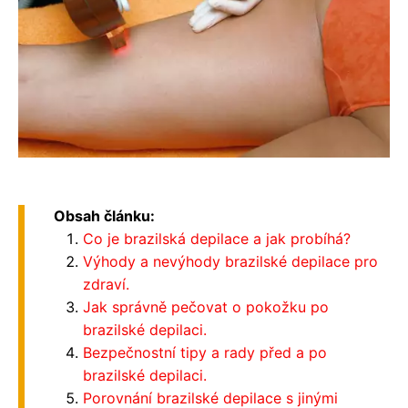
Obsah článku:
Co je brazilská depilace a jak probíhá?
Výhody a nevýhody brazilské depilace pro
zdraví.
Jak správně pečovat o pokožku po
brazilské depilaci.
Bezpečnostní tipy a rady před a po
brazilské depilaci.
Porovnání brazilské depilace s jinými