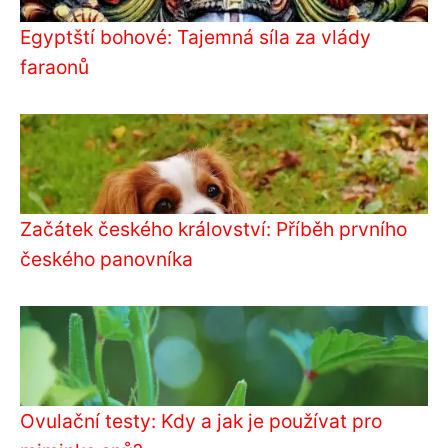
Egyptští bohové: Tajemná síla za vlády
faraonů
Začátek českého království: Příběh prvního
českého panovníka
Ovulační testy: Kdy a jak je používat pro