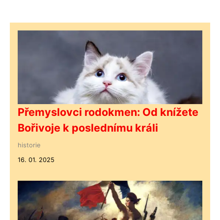
Přemyslovci rodokmen: Od knížete
Bořivoje k poslednímu králi
historie
16. 01. 2025