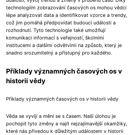
události, vývoj trendů a změny v průběhu času. Díky
technologiím zobrazování časových os mohou vědci
lépe analyzovat data a identifikovat vzorce a trendy,
což jim pomáhá předpovídat budoucí události a
rozhodnutí. Tyto technologie také umožňují
komunikaci informací s veřejností, školními
institucemi a dalšími odvětvími na způsob, který je
snadno srozumitelný a přístupný pro každého.
Příklady významných časových os v
historii vědy
Příklady významných časových os v historii vědy
Věda se vyvíjí a mění se s časem. Naší úlohou je
pochopit tyto změny a najít nejzajímavější okamžiky,
které nás přivedou k důležitým událostem v historii