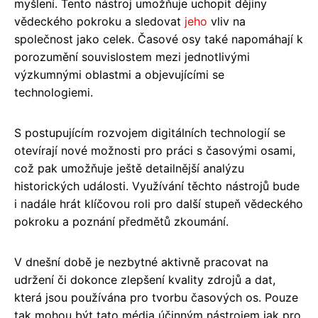
myšlení. Tento nástroj umožňuje uchopit dějiny
vědeckého pokroku a sledovat
jeho
vliv na
společnost jako celek. Časové osy také napomáhají k
porozumění souvislostem mezi jednotlivými
výzkumnými oblastmi a objevujícími se
technologiemi.
S postupujícím rozvojem digitálních technologií se
otevírají nové možnosti pro práci s časovými osami,
což pak umožňuje ještě detailnější analýzu
historických události. Využívání těchto nástrojů bude
i nadále hrát klíčovou roli pro další stupeň vědeckého
pokroku a poznání předmětů zkoumání.
V dnešní době je nezbytné aktivně pracovat na
udržení či dokonce zlepšení kvality zdrojů a dat,
která jsou používána pro tvorbu časových os. Pouze
tak mohou být tato média účinným nástrojem jak pro