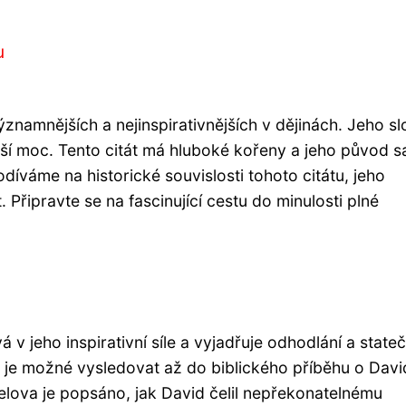
t
u
významnějších a nejinspirativnějších v dějinách. Jeho s
vyšší moc. Tento citát má hluboké kořeny a jeho původ 
díváme na historické souvislosti tohoto citátu, jeho
. Připravte se na fascinující cestu do minulosti plné
 v jeho inspirativní síle a vyjadřuje odhodlání a state
 je možné vysledovat až do biblického příběhu o Davi
elova je popsáno, jak David čelil nepřekonatelnému