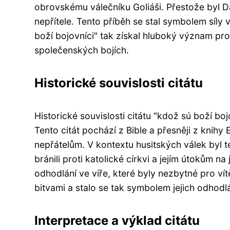
obrovskému válečníku Goliáši. Přestože byl D
nepřítele. Tento příběh se stal symbolem síly 
boží bojovníci" tak získal hluboký význam pro m
společenských bojích.
Historické souvislosti citátu
Historické souvislosti citátu "kdož sú boží boj
Tento citát pochází z Bible a přesněji z knihy 
nepřátelům. V kontextu husitských válek byl te
bránili proti katolické církvi a jejím útokům n
odhodlání ve víře, které byly nezbytné pro vít
bitvami a stalo se tak symbolem jejich odhodlá
Interpretace a výklad citátu