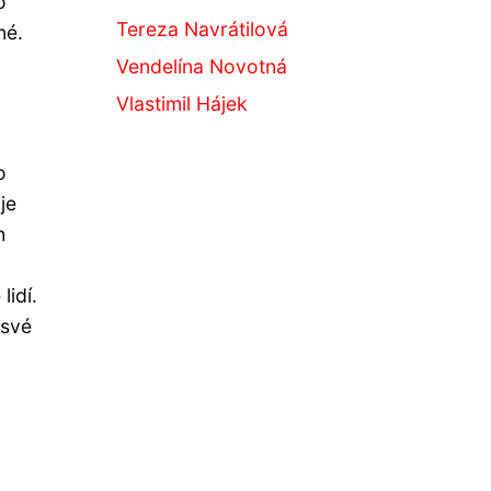
o
Tereza Navrátilová
né.
Vendelína Novotná
Vlastimil Hájek
o
je
h
lidí.
 své