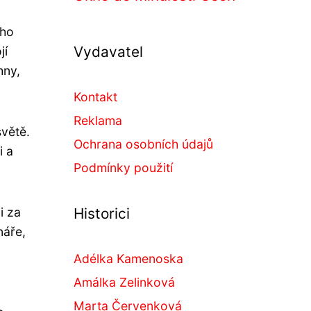
 ho
Vydavatel
jí
hny,
Kontakt
Reklama
světě.
Ochrana osobních údajů
i a
Podmínky použití
i za
Historici
náře,
Adélka Kamenoska
Amálka Zelinková
Marta Červenková