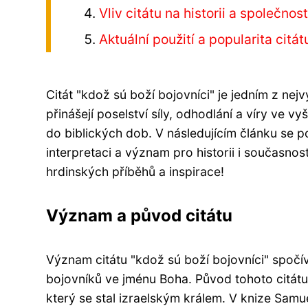
Vliv citátu na historii a společnos
Aktuální použití a popularita citát
Citát "kdož sú boží bojovníci" je jedním z nej
přinášejí poselství síly, odhodlání a víry ve 
do biblických dob. V následujícím článku se po
interpretaci a význam pro historii i současnost
hrdinských příběhů a inspirace!
Význam a původ citátu
Význam citátu "kdož sú boží bojovníci" spočívá
bojovníků ve jménu Boha. Původ tohoto citátu
který se stal izraelským králem. V knize Samu