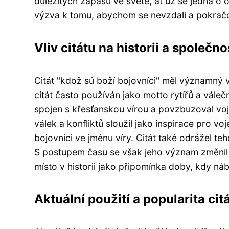
důležitých zápasů ve světě, ať už se jedná o o
výzva k tomu, abychom se nevzdali a pokračo
Vliv citátu na historii a společno
Citát "kdož sú boží bojovníci" měl významný vl
citát často používán jako motto rytířů a válečn
spojen s křesťanskou vírou a povzbuzoval vo
válek a konfliktů sloužil jako inspirace pro vo
bojovníci ve jménu víry. Citát také odrážel teh
S postupem času se však jeho význam změnil 
místo v historii jako připomínka doby, kdy náb
Aktuální použití a popularita cit