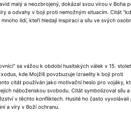
avid malý a neozbrojený, dokázal svou vírou v Boha p
víry a odvahy v boji proti nemožným situacím. Citát "k
noho lidí, kteří hledají inspiraci a sílu ve svých osobn
ovníci" sa vážou k období husitských válek v 15. stolet
Exodus, kde Mojžíš povzbuzuje Izraelity k boji proti
nto citát používán jako motivační heslo pro vojáky, kt
a jejich náboženskou svobodu. Citát symbolizoval sílu a
ězství v těchto konfliktech. Husité ho často vyvolávali
ní a víry v Boží ochranu.