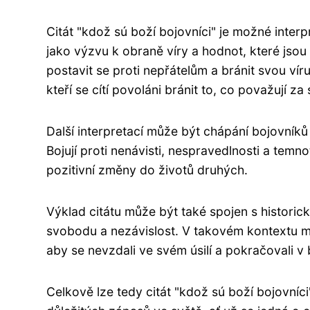
Citát "kdož sú boží bojovníci" je možné inte
jako výzvu k obraně víry a hodnot, které jsou 
postavit se proti nepřátelům a bránit svou vír
kteří se cítí povoláni bránit to, co považují za
Další interpretací může být chápání bojovníků j
Bojují proti nenávisti, nespravedlnosti a temnot
pozitivní změny do životů druhých.
Výklad citátu může být také spojen s historick
svobodu a nezávislost. V takovém kontextu moh
aby se nevzdali ve svém úsilí a pokračovali v
Celkově lze tedy citát "kdož sú boží bojovníc