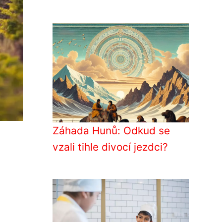
Záhada Hunů: Odkud se
vzali tihle divocí jezdci?