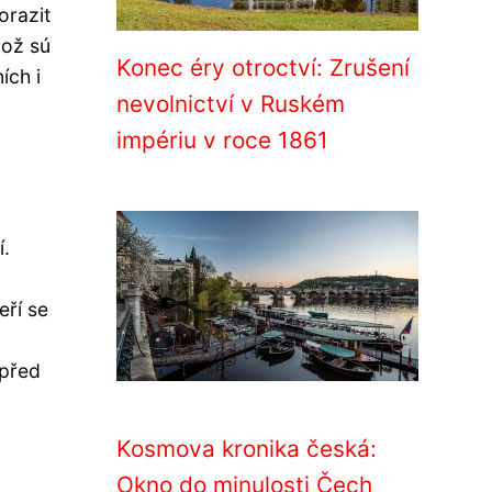
orazit
dož sú
Konec éry otroctví: Zrušení
ích i
nevolnictví v Ruském
impériu v roce 1861
í.
eří se
 před
Kosmova kronika česká:
Okno do minulosti Čech