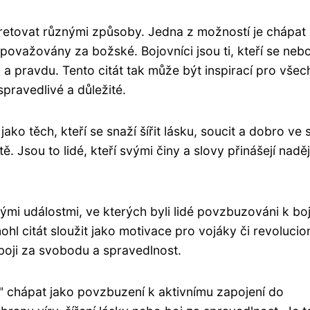
rpretovat různými způsoby. Jedna z možností je chápat
považovány za božské. Bojovníci jsou ti, kteří se nebo
u a pravdu. Tento citát tak může být inspirací pro všec
 spravedlivé a důležité.
ako těch, kteří se snaží šířit lásku, soucit a dobro ve 
ě. Jsou to lidé, kteří svými činy a slovy přinášejí naděj
ými událostmi, ve kterých byli lidé povzbuzováni k boj
l citát sloužit jako motivace pro vojáky či revolucio
 boji za svobodu a spravedlnost.
i" chápat jako povzbuzení k aktivnímu zapojení do