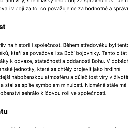
branu víry, šíření lásky nebo boj za spravedlnost. Je t
vali v boji za to, co považujeme za hodnotné a správ
st
iv na historii i společnost. Během středověku byl tent
íků, kteří se považovali za Boží bojovníky. Tento citát 
jáky k odvaze, statečnosti a oddanosti Bohu. V dobác
jenské jednotky, které se chtěly projevit jako hrdinní
dejší náboženskou atmosféru a důležitost víry v životě 
a stal se spíše symbolem minulosti. Nicméně stále má
oženství sehrálo klíčovou roli ve společnosti.
átu