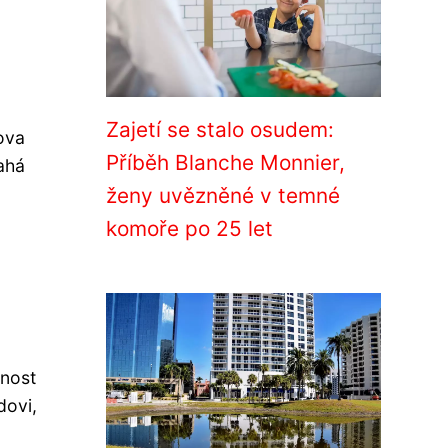
Zajetí se stalo osudem:
lova
Příběh Blanche Monnier,
sahá
ženy uvězněné v temné
komoře po 25 let
čnost
dovi,