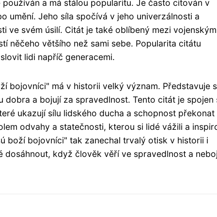
le používán a má stálou popularitu. Je často citován v
bo umění. Jeho síla spočívá v jeho univerzálnosti a
ti ve svém úsilí. Citát je také oblíbený mezi vojenským
ástí něčeho většího než sami sebe. Popularita citátu
lovit lidi napříč generacemi.
í bojovníci" má v historii velký význam. Představuje s
nu dobra a bojují za spravedlnost. Tento citát je spojen 
které ukazují sílu lidského ducha a schopnost překonat
m odvahy a statečnosti, kterou si lidé vážili a inspir
ú boží bojovníci" tak zanechal trvalý otisk v historii i
é dosáhnout, když člověk věří ve spravedlnost a neboj