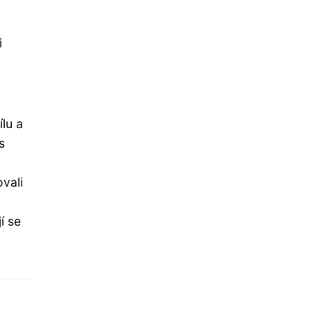
i
ílu a
s
ovali
í se