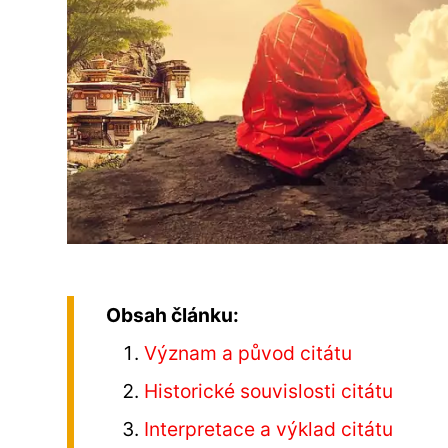
Obsah článku:
Význam a původ citátu
Historické souvislosti citátu
Interpretace a výklad citátu