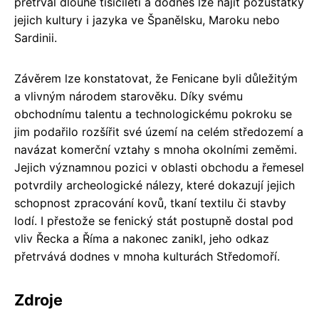
přetrval dlouhé tisíciletí a dodnes lze najít pozůstatky
jejich kultury i jazyka ve Španělsku, Maroku nebo
Sardinii.
Závěrem lze konstatovat, že Fenicane byli důležitým
a vlivným národem starověku. Díky svému
obchodnímu talentu a technologickému pokroku se
jim podařilo rozšířit své území na celém středozemí a
navázat komerční vztahy s mnoha okolními zeměmi.
Jejich významnou pozici v oblasti obchodu a řemesel
potvrdily archeologické nálezy, které dokazují jejich
schopnost zpracování kovů, tkaní textilu či stavby
lodí. I přestože se fenický stát postupně dostal pod
vliv Řecka a Říma a nakonec zanikl, jeho odkaz
přetrvává dodnes v mnoha kulturách Středomoří.
Zdroje