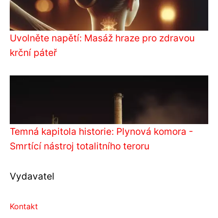
Uvolněte napětí: Masáž hraze pro zdravou
krční páteř
Temná kapitola historie: Plynová komora -
Smrtící nástroj totalitního teroru
Vydavatel
Kontakt