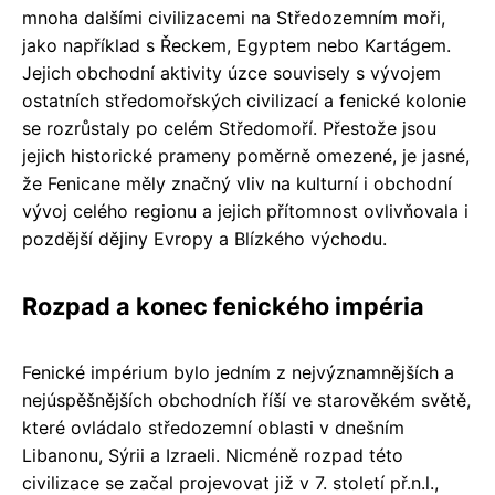
mnoha dalšími civilizacemi na Středozemním moři,
jako například s Řeckem, Egyptem nebo Kartágem.
Jejich obchodní aktivity úzce souvisely s vývojem
ostatních středomořských civilizací a fenické kolonie
se rozrůstaly po celém Středomoří. Přestože jsou
jejich historické prameny poměrně omezené, je jasné,
že Fenicane měly značný vliv na kulturní i obchodní
vývoj celého regionu a jejich přítomnost ovlivňovala i
pozdější dějiny Evropy a Blízkého východu.
Rozpad a konec fenického impéria
Fenické impérium bylo jedním z nejvýznamnějších a
nejúspěšnějších obchodních říší ve starověkém světě,
které ovládalo středozemní oblasti v dnešním
Libanonu, Sýrii a Izraeli. Nicméně rozpad této
civilizace se začal projevovat již v 7. století př.n.l.,