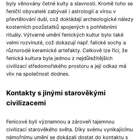
byly věnovány četné kulty a slavnosti. Kromě toho se
feničtí obyvatelé zabývali i astrologií a vírou v
převtělování duší, což dokládají archeologické nálezy
kosterních pozůstatků spojených s pohřebními
rituály. Výtvarné umění fenických kultur bylo také
velmi rozvinuté, což dokazují např. falické sochy a
různorodé keramické artefakty. Celkově lze říci, že
fenická kultura byla jednou z nejdůležitějších
civilizací středomořského prostoru a její odkaz má
vliv na společnost dodnes.
Kontakty s jinými starověkými
civilizacemi
Fenicové byli významnou a zároveň tajemnou
civilizací starověkého světa. Díky svému vynikajícímu
námořnímu umění se dokázali dostat do kontaktu s