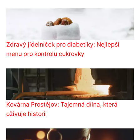
Zdravý jídelníček pro diabetiky: Nejlepší
menu pro kontrolu cukrovky
Kovárna Prostějov: Tajemná dílna, která
oživuje historii