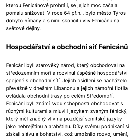
kterou Fenicánové prohráli, se jejich moc začala
pomalu snižovat. V roce 64 př.n.l. bylo město Týros
dobyto Římany a s nimi skončil i vliv Fenicánu na
světové dějiny.
Hospodářství a obchodní síť Fenicánů
Fenicáni byli starověký národ, který obchodoval na
středozemním moři a rozvinul úspěšné hospodářství
spojené s obchodní sítí. Jejich osídlení se nacházelo
převážně v dnešním Libanonu a jejich námořní flotila
ovládala obchodní trasy po celém Středomoří.
Fenicáni byli známí svou schopností obchodovat s
různými kulturami a mluvili jazykem zvaným fénický,
který měl značný vliv na pozdější semitské jazyky
jako hebrejštinu a arabštinu. Díky svému podnikání si
získali slávu a bohatství, což umožnilo rozvoj umění,