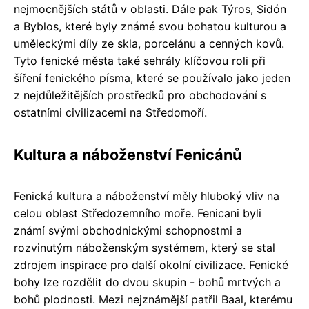
nejmocnějších států v oblasti. Dále pak Týros, Sidón
a Byblos, které byly známé svou bohatou kulturou a
uměleckými díly ze skla, porcelánu a cenných kovů.
Tyto fenické města také sehrály klíčovou roli při
šíření fenického písma, které se používalo jako jeden
z nejdůležitějších prostředků pro obchodování s
ostatními civilizacemi na Středomoří.
Kultura a náboženství Fenicánů
Fenická kultura a náboženství měly hluboký vliv na
celou oblast Středozemního moře. Fenicani byli
známí svými obchodnickými schopnostmi a
rozvinutým náboženským systémem, který se stal
zdrojem inspirace pro další okolní civilizace. Fenické
bohy lze rozdělit do dvou skupin - bohů mrtvých a
bohů plodnosti. Mezi nejznámější patřil Baal, kterému