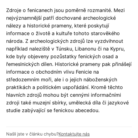
Zdroje o fenicanech jsou poměrně rozmanité. Mezi
nejvýznamnější patří dochované archeologické
nálezy a historické prameny, které poskytují
informace o životě a kultuře tohoto starověkého
národa. Z archeologických zdrojů lze vyzdvihnout
například naleziště v Túnsku, Libanonu či na Kypru,
kde byly objeveny pozůstatky fenických osad a
řemeslnických dílen. Historické prameny pak přinášejí
informace o obchodním vlivu Fenicie na
středozemním moři, ale i o jejich náboženských
praktikách a politickém uspořádání. Kromě těchto
hlavních zdrojů mohou být cennými informačními
zdroji také muzejní sbírky, umělecká díla či jazykové
studie zabývající se fenickou abecedou.
Našli jste v článku chybu?
Kontaktujte nás