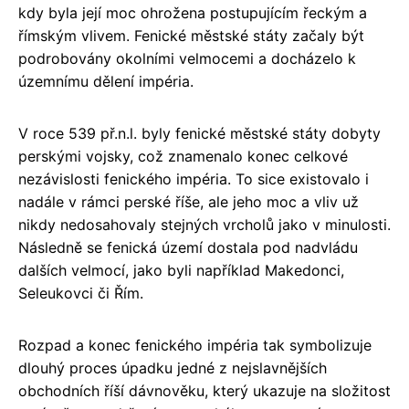
kdy byla její moc ohrožena postupujícím řeckým a
římským vlivem. Fenické městské státy začaly být
podrobovány okolními velmocemi a docházelo k
územnímu dělení impéria.
V roce 539 př.n.l. byly fenické městské státy dobyty
perskými vojsky, což znamenalo konec celkové
nezávislosti fenického impéria. To sice existovalo i
nadále v rámci perské říše, ale jeho moc a vliv už
nikdy nedosahovaly stejných vrcholů jako v minulosti.
Následně se fenická území dostala pod nadvládu
dalších velmocí, jako byli například Makedonci,
Seleukovci či Řím.
Rozpad a konec fenického impéria tak symbolizuje
dlouhý proces úpadku jedné z nejslavnějších
obchodních říší dávnověku, který ukazuje na složitost