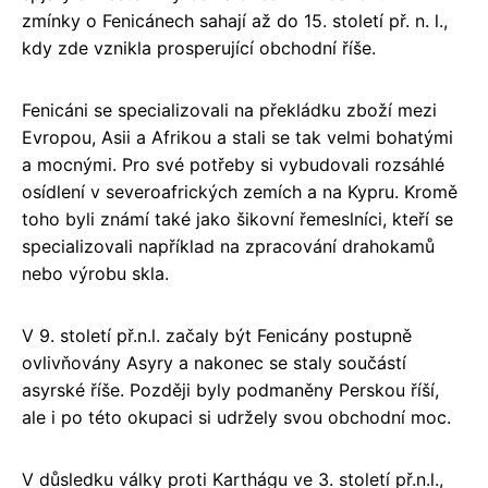
zmínky o Fenicánech sahají až do 15. století př. n. l.,
kdy zde vznikla prosperující obchodní říše.
Fenicáni se specializovali na překládku zboží mezi
Evropou, Asii a Afrikou a stali se tak velmi bohatými
a mocnými. Pro své potřeby si vybudovali rozsáhlé
osídlení v severoafrických zemích a na Kypru. Kromě
toho byli známí také jako šikovní řemeslníci, kteří se
specializovali například na zpracování drahokamů
nebo výrobu skla.
V 9. století př.n.l. začaly být Fenicány postupně
ovlivňovány Asyry a nakonec se staly součástí
asyrské říše. Později byly podmaněny Perskou říší,
ale i po této okupaci si udržely svou obchodní moc.
V důsledku války proti Karthágu ve 3. století př.n.l.,