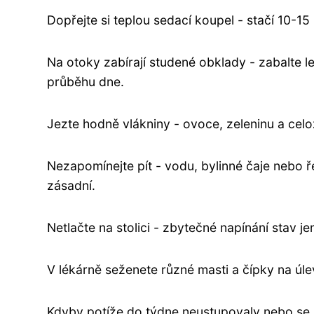
Dopřejte si teplou sedací koupel - stačí 10-15 
Na otoky zabírají studené obklady - zabalte led
průběhu dne.
Jezte hodně vlákniny - ovoce, zeleninu a cel
Nezapomínejte pít - vodu, bylinné čaje nebo ř
zásadní.
Netlačte na stolici - zbytečné napínání stav je
V lékárně seženete různé masti a čípky na úle
Kdyby potíže do týdne neustupovaly nebo se zh