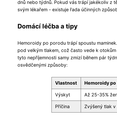
dnů nebo týdnů. Pokud vás trápí jakékoliv z t
svým lékařem - existuje řada účinných způsobů
Domácí léčba a tipy
Hemoroidy po porodu trápí spoustu maminek. 
pod velkým tlakem, což často vede k otokům a
tyto nepříjemnosti samy zmizí během pár týdn
osvědčenými způsoby:
Vlastnost
Hemoroidy po
Výskyt
Až 25-35% že
Příčina
Zvýšený tlak v