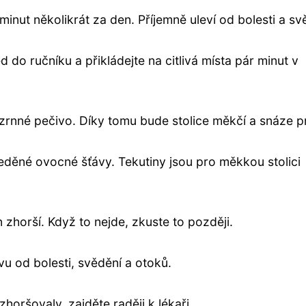
minut několikrát za den. Příjemně uleví od bolesti a sv
 do ručníku a přikládejte na citlivá místa pár minut v
ozrnné pečivo. Díky tomu bude stolice měkčí a snáze p
eděné ovocné šťávy. Tekutiny jsou pro měkkou stolici
n zhorší. Když to nejde, zkuste to později.
vu od bolesti, svědění a otoků.
oršovaly, zajděte raději k lékaři.