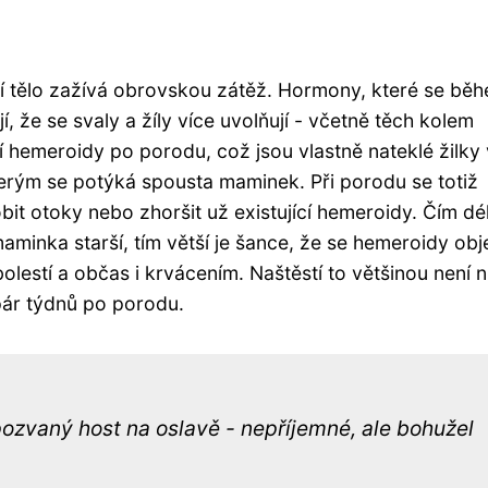
jí tělo zažívá obrovskou zátěž. Hormony, které se bě
, že se svaly a žíly více uvolňují - včetně těch kolem
 hemeroidy po porodu, což jsou vlastně nateklé žilky 
terým se potýká spousta maminek. Při porodu se totiž
bit otoky nebo zhoršit už existující hemeroidy. Čím dé
aminka starší, tím větší je šance, že se hemeroidy obje
lestí a občas i krvácením. Naštěstí to většinou není n
ár týdnů po porodu.
ozvaný host na oslavě - nepříjemné, ale bohužel