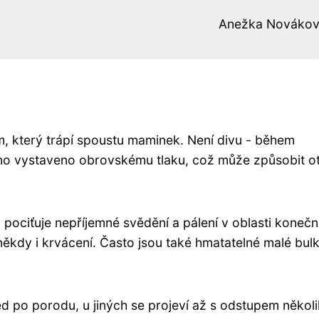
Anežka Nováko
 který trápí spoustu maminek. Není divu - během
dno vystaveno obrovskému tlaku, což může způsobit o
pociťuje nepříjemné svědění a pálení v oblasti konečn
 někdy i krvácení. Často jsou také hmatatelné malé bul
 po porodu, u jiných se projeví až s odstupem někol