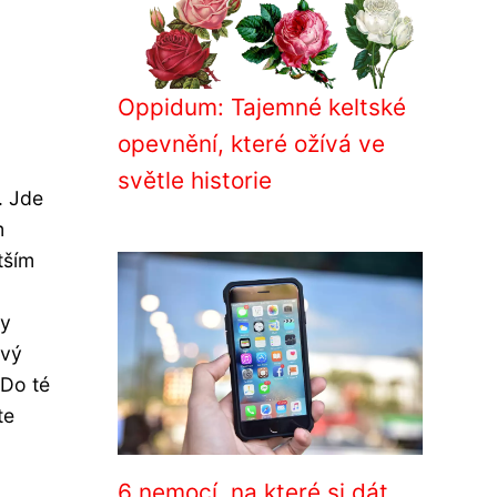
Oppidum: Tajemné keltské
opevnění, které ožívá ve
světle historie
. Jde
m
tším
ky
ový
 Do té
te
6 nemocí, na které si dát