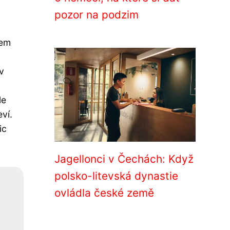
pozor na podzim
hem
v
le
ví.
ic
Jagellonci v Čechách: Když
polsko-litevská dynastie
ovládla české země