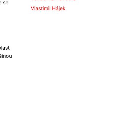
e se
Vlastimil Hájek
last
šinou