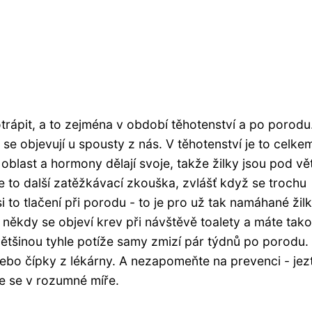
trápit, a to zejména v období těhotenství a po porodu
 se objevují u spousty z nás. V těhotenství je to celke
oblast a hormony dělají svoje, takže žilky jsou pod vě
e to další zatěžkávací zkouška, zvlášť když se trochu
 to tlačení při porodu - to je pro už tak namáhané žil
í, někdy se objeví krev při návštěvě toalety a máte tak
 většinou tyhle potíže samy zmizí pár týdnů po porodu.
bo čípky z lékárny. A nezapomeňte na prevenci - jez
te se v rozumné míře.