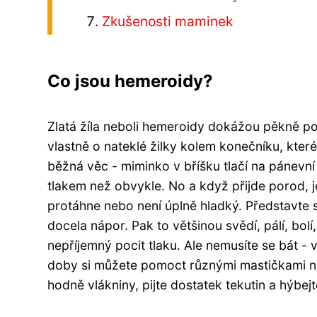
Zkušenosti maminek
Co jsou hemeroidy?
Zlatá žíla neboli hemeroidy dokážou pěkně po
vlastně o nateklé žilky kolem konečníku, které
běžná věc - miminko v bříšku tlačí na pánevní 
tlakem než obvykle. No a když přijde porod, j
protáhne nebo není úplně hladký. Představte si
docela nápor. Pak to většinou svědí, pálí, bol
nepříjemný pocit tlaku. Ale nemusíte se bát -
doby si můžete pomoct různými mastičkami ne
hodně vlákniny, pijte dostatek tekutin a hýbej