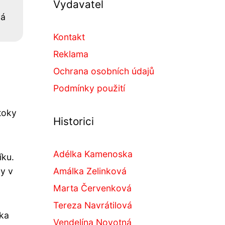
Vydavatel
vá
Kontakt
Reklama
Ochrana osobních údajů
Podmínky použití
toky
Historici
Adélka Kamenoska
íku.
ky v
Amálka Zelinková
Marta Červenková
Tereza Navrátilová
ika
Vendelína Novotná