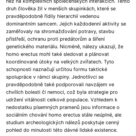
než na komplexních společenských interakcích. Tento
druh člověka žil v menších skupinkách, které se
pravděpodobně řídily hierarchií vedenou
dominantním samcem. Jejich každodenní aktivity se
zaměřovaly na shromažďování potravy, stavbu
přístřeší, ochranu proti predátorům a šíření
genetického materiálu. Nicméně, nálezy ukazují, že
homo erectus mohl také sledovat a plánovat
koordinované útoky na velkých zvířatech. Tyto
schopnosti naznačují určitou formu taktické
spolupráce v rámci skupiny. Jednotlivci se
pravděpodobně také podporovali navzájem ve
chvílích bolesti či nemoci, což byla strategie pro
udržení vitálnosti celkové populace. Vzhledem k
nedostatku písemných pramenů jsou informace o
sociálním chování homo erectus stále neúplné, ale
studium archeologických nálezů poskytuje cenný
pohled do minulosti této dávné lidské existence.