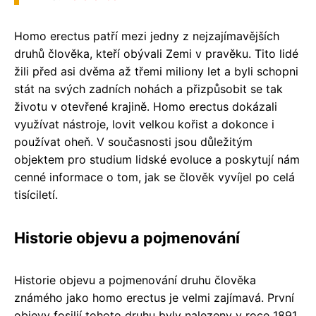
Homo erectus patří mezi jedny z nejzajímavějších
druhů člověka, kteří obývali Zemi v pravěku. Tito lidé
žili před asi dvěma až třemi miliony let a byli schopni
stát na svých zadních nohách a přizpůsobit se tak
životu v otevřené krajině. Homo erectus dokázali
využívat nástroje, lovit velkou kořist a dokonce i
používat oheň. V současnosti jsou důležitým
objektem pro studium lidské evoluce a poskytují nám
cenné informace o tom, jak se člověk vyvíjel po celá
tisíciletí.
Historie objevu a pojmenování
Historie objevu a pojmenování druhu člověka
známého jako homo erectus je velmi zajímavá. První
objevy fosilií tohoto druhu byly nalezeny v roce 1891