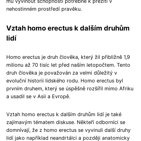
mu vyvinout schopnosti potřebné k přežití v
nehostinném prostředí pravěku.
Vztah homo erectus k dalším druhům
lidí
Homo erectus je druh člověka, který žil přibližně 1,9
milionu až 70 tisíc let před naším letopočtem. Tento
druh člověka je považován za velmi důležitý v
evoluční historii lidského rodu. Homo erectus byl
prvním druhem, který se úspěšně rozšířil mimo Afriku
a usadil se v Asii a Evropě.
Vztah homo erectus k dalším druhům lidí je také
zajímavým tématem diskuse. Někteří odborníci se
domnívají, že z homo erectus se vyvinuli další druhy
lidí jako například neandrtálci a později anatomicky