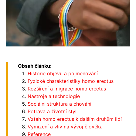
Obsah článku:
Historie objevu a pojmenování
Fyzické charakteristiky homo erectus
Rozšíření a migrace homo erectus
Nástroje a technologie
Sociální struktura a chování
Potrava a životní styl
Vztah homo erectus k dalším druhům lidí
Vymizení a vliv na vývoj člověka
Reference