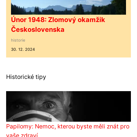
Únor 1948: Zlomový okamžik
Československa
historie
30. 12. 2024
Historické tipy
Papilomy: Nemoc, kterou byste měli znát pro
vaše zdraví