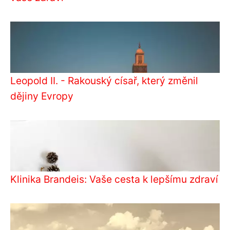
Leopold II. - Rakouský císař, který změnil
dějiny Evropy
Klinika Brandeis: Vaše cesta k lepšímu zdraví