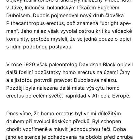
v Jávě, Indonésii holandským lékařem Eugenem
Duboisem. Dubois pojmenoval nový druh člověka
Pithecanthropus erectus, což znamená "upright ape-
man". Jeho nález však vyvolal ostrou kritiku vědecké
komunity, protože mysleli, že se jedná pouze o opici
s lidmi podobnou postavou.
V roce 1920 však paleontolog Davidson Black objevil
další fosilní pozůstatky homo erectus na území Číny
a s jistotou potvrdil pravost Duboisova nálezu.
Později byla nalezena další místa výskytu homo
erectus po celém světě, například v Africe a Evropě.
Dnes víme, že homo erectus byl velmi důležitým
druhem při evoluci lidských předků. Byl schopen
chodit vzpřímeně a mluvit jednoduchou řečí. Doba
jeho existence je odhadována na období před zhruba