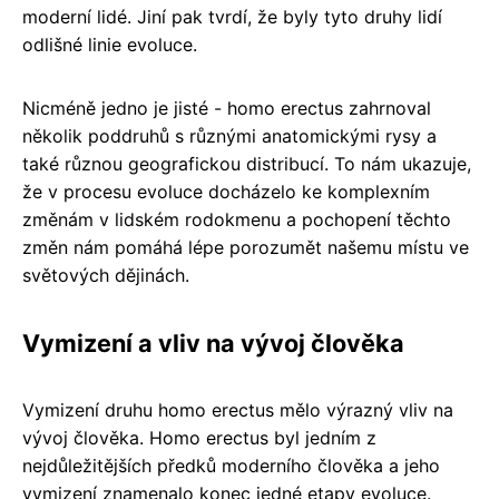
moderní lidé. Jiní pak tvrdí, že byly tyto druhy lidí
odlišné linie evoluce.
Nicméně jedno je jisté - homo erectus zahrnoval
několik poddruhů s různými anatomickými rysy a
také různou geografickou distribucí. To nám ukazuje,
že v procesu evoluce docházelo ke komplexním
změnám v lidském rodokmenu a pochopení těchto
změn nám pomáhá lépe porozumět našemu místu ve
světových dějinách.
Vymizení a vliv na vývoj člověka
Vymizení druhu homo erectus mělo výrazný vliv na
vývoj člověka. Homo erectus byl jedním z
nejdůležitějších předků moderního člověka a jeho
vymizení znamenalo konec jedné etapy evoluce.