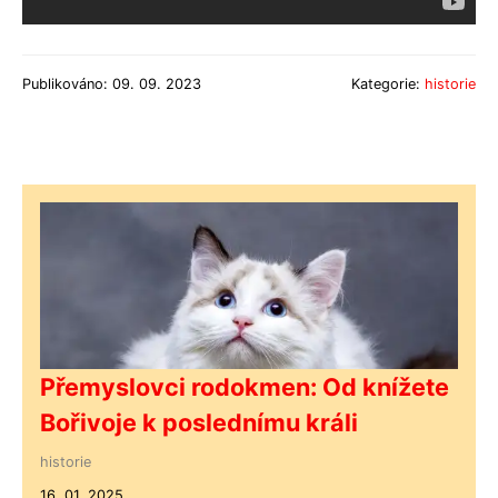
Publikováno: 09. 09. 2023
Kategorie:
historie
Přemyslovci rodokmen: Od knížete
Bořivoje k poslednímu králi
historie
16. 01. 2025