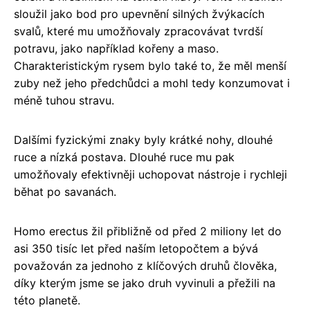
sloužil jako bod pro upevnění silných žvýkacích
svalů, které mu umožňovaly zpracovávat tvrdší
potravu, jako například kořeny a maso.
Charakteristickým rysem bylo také to, že měl menší
zuby než jeho předchůdci a mohl tedy konzumovat i
méně tuhou stravu.
Dalšími fyzickými znaky byly krátké nohy, dlouhé
ruce a nízká postava. Dlouhé ruce mu pak
umožňovaly efektivněji uchopovat nástroje i rychleji
běhat po savanách.
Homo erectus žil přibližně od před 2 miliony let do
asi 350 tisíc let před naším letopočtem a bývá
považován za jednoho z klíčových druhů člověka,
díky kterým jsme se jako druh vyvinuli a přežili na
této planetě.