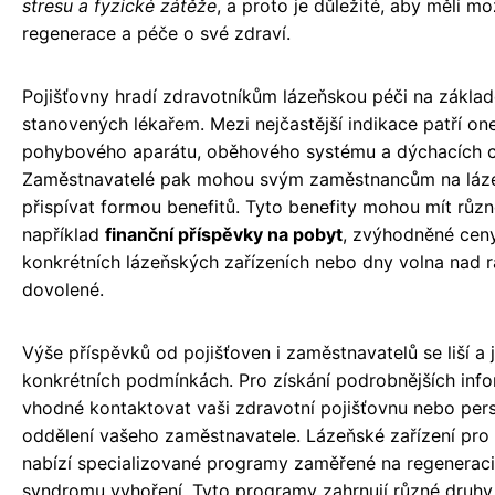
stresu a fyzické zátěže
, a proto je důležité, aby měli m
regenerace a péče o své zdraví.
Pojišťovny hradí zdravotníkům lázeňskou péči na základ
stanovených lékařem. Mezi nejčastější indikace patří o
pohybového aparátu, oběhového systému a dýchacích c
Zaměstnavatelé pak mohou svým zaměstnancům na láz
přispívat formou benefitů. Tyto benefity mohou mít růz
například
finanční příspěvky na pobyt
, zvýhodněné cen
konkrétních lázeňských zařízeních nebo dny volna nad
dovolené.
Výše příspěvků od pojišťoven i zaměstnavatelů se liší a j
konkrétních podmínkách. Pro získání podrobnějších info
vhodné kontaktovat vaši zdravotní pojišťovnu nebo pers
oddělení vašeho zaměstnavatele. Lázeňské zařízení pro
nabízí specializované programy zaměřené na regeneraci
syndromu vyhoření. Tyto programy zahrnují různé druhy