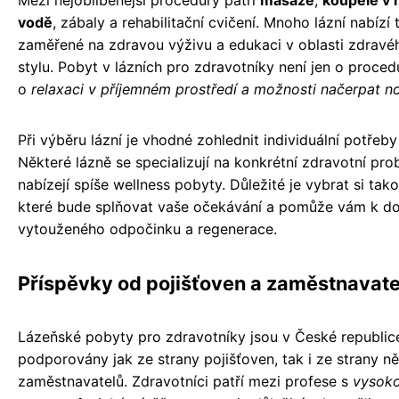
Mezi nejoblíbenější procedury patří
masáže
,
koupele v 
vodě
, zábaly a rehabilitační cvičení. Mnoho lázní nabíz
zaměřené na zdravou výživu a edukaci v oblasti zdravé
stylu. Pobyt v lázních pro zdravotníky není jen o proced
o
relaxaci v příjemném prostředí a možnosti načerpat n
Při výběru lázní je vhodné zohlednit individuální potřeby
Některé lázně se specializují na konkrétní zdravotní prob
nabízejí spíše wellness pobyty. Důležité je vybrat si tako
které bude splňovat vaše očekávání a pomůže vám k d
vytouženého odpočinku a regenerace.
Příspěvky od pojišťoven a zaměstnavate
Lázeňské pobyty pro zdravotníky jsou v České republic
podporovány jak ze strany pojišťoven, tak i ze strany n
zaměstnavatelů. Zdravotníci patří mezi profese s
vysoko