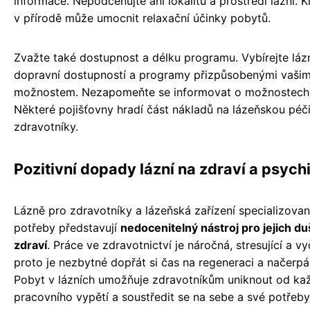
informace. Nepodceňujte ani lokalitu a prostředí lázní. K
v přírodě může umocnit relaxační účinky pobytů.
Zvažte také dostupnost a délku programu. Vybírejte láz
dopravní dostupností a programy přizpůsobenými vaši
možnostem. Nezapomeňte se informovat o možnostech 
Některé pojišťovny hradí část nákladů na lázeňskou péč
zdravotníky.
Pozitivní dopady lázní na zdraví a psych
Lázně pro zdravotníky a lázeňská zařízení specializovaná
potřeby představují
nedocenitelný nástroj pro jejich du
zdraví
. Práce ve zdravotnictví je náročná, stresující a vy
proto je nezbytné dopřát si čas na regeneraci a načerpán
Pobyt v lázních umožňuje zdravotníkům uniknout od k
pracovního vypětí a soustředit se na sebe a své potřeby