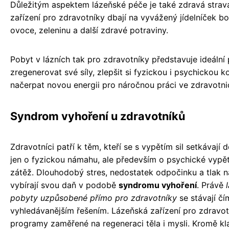
Důležitým aspektem lázeňské péče je také zdravá strav
zařízení pro zdravotníky dbají na vyvážený jídelníček b
ovoce, zeleninu a další zdravé potraviny.
Pobyt v lázních tak pro zdravotníky představuje ideální p
zregenerovat své síly, zlepšit si fyzickou i psychickou k
načerpat novou energii pro náročnou práci ve zdravotnic
Syndrom vyhoření u zdravotníků
Zdravotníci patří k těm, kteří se s vypětím sil setkávají 
jen o fyzickou námahu, ale především o psychické vypě
zátěž. Dlouhodobý stres, nedostatek odpočinku a tlak n
vybírají svou daň v podobě
syndromu vyhoření
. Právě
pobyty uzpůsobené přímo pro zdravotníky
se stávají čí
vyhledávanějším řešením. Lázeňská zařízení pro zdravot
programy zaměřené na regeneraci těla i mysli. Kromě kl