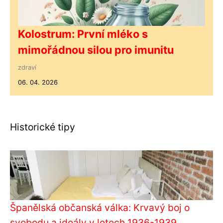
Kolostrum: První mléko s
mimořádnou silou pro imunitu
zdraví
06. 04. 2026
Historické tipy
Španělská občanská válka: Krvavý boj o
svobodu a ideály v letech 1936-1939