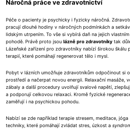
Náročná práce ve zdravotnictví
Péče o pacienty je psychicky i fyzicky náročná. Zdravot
pracují dlouhé hodiny v náročných podmínkách a setkáva
lidským utrpením. To vše si vybírá daň na jejich vlastním
pohodě. Právě proto jsou
lázně pro zdravotníky
tak důle
Lázeňské zařízení pro zdravotníky nabízí širokou škálu 
terapií, které pomáhají regenerovat tělo i mysl.
Pobyt v lázních umožňuje zdravotníkům odpočinout si od
prostředí a načerpat novou energii. Relaxační masáže, 
zábaly a další procedury uvolňují svalové napětí, zlepšuj
a podporují celkovou relaxaci. Kromě fyzické regenerac
zaměřují i na psychickou pohodu.
Nabízí se zde například terapie stresem, meditace, jóga 
techniky, které pomáhají zvládat stres, úzkost a
syndrom