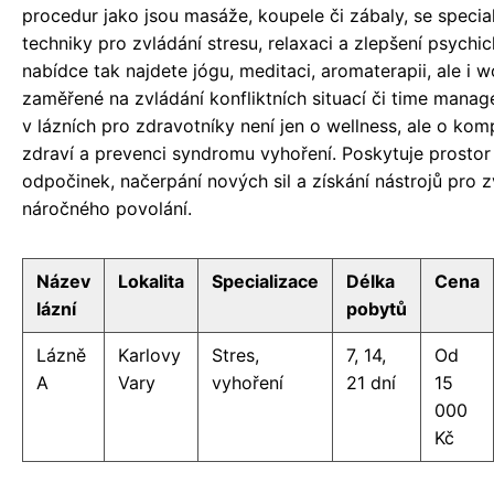
procedur jako jsou masáže, koupele či zábaly, se special
techniky pro zvládání stresu, relaxaci a zlepšení psychi
nabídce tak najdete jógu, meditaci, aromaterapii, ale i 
zaměřené na zvládání konfliktních situací či time mana
v lázních pro zdravotníky není jen o wellness, ale o kom
zdraví a prevenci syndromu vyhoření. Poskytuje prostor
odpočinek, načerpání nových sil a získání nástrojů pro z
náročného povolání.
Název
Lokalita
Specializace
Délka
Cena
lázní
pobytů
Lázně
Karlovy
Stres,
7, 14,
Od
A
Vary
vyhoření
21 dní
15
000
Kč