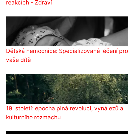
reakcích - Zdraví
Dětská nemocnice: Specializované léčení pro
vaše dítě
19. století: epocha plná revolucí, vynálezů a
kulturního rozmachu