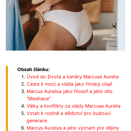
Obsah článku:
Úvod do života a kariéry Marcuse Aurelia
Cesta k moci a vláda jako římský císař
Marcus Aurelius jako filosof a jeho dílo
"Meditace"
Války a konflikty za vlády Marcuse Aurelia
Vztah k rodině a dědictví pro budoucí
generace
Marcus Aurelius a jeho význam pro dějiny