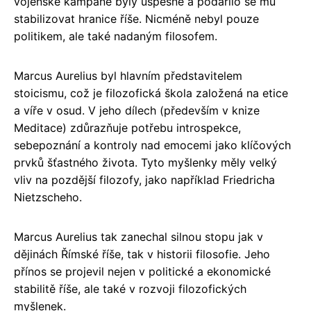
vojenské kampaně byly úspěšné a podařilo se mu
stabilizovat hranice říše. Nicméně nebyl pouze
politikem, ale také nadaným filosofem.
Marcus Aurelius byl hlavním představitelem
stoicismu, což je filozofická škola založená na etice
a víře v osud. V jeho dílech (především v knize
Meditace) zdůrazňuje potřebu introspekce,
sebepoznání a kontroly nad emocemi jako klíčových
prvků šťastného života. Tyto myšlenky měly velký
vliv na pozdější filozofy, jako například Friedricha
Nietzscheho.
Marcus Aurelius tak zanechal silnou stopu jak v
dějinách Římské říše, tak v historii filosofie. Jeho
přínos se projevil nejen v politické a ekonomické
stabilitě říše, ale také v rozvoji filozofických
myšlenek.