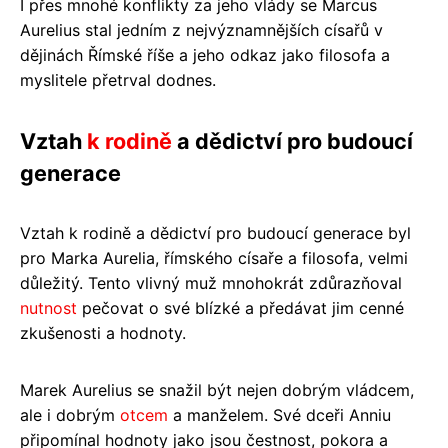
I přes mnohé konflikty za jeho vlády se Marcus
Aurelius stal jedním z nejvýznamnějších císařů v
dějinách Římské říše a jeho odkaz jako filosofa a
myslitele přetrval dodnes.
Vztah
k rodině
a dědictví pro budoucí
generace
Vztah k rodině a dědictví pro budoucí generace byl
pro Marka Aurelia, římského císaře a filosofa, velmi
důležitý. Tento vlivný muž mnohokrát zdůrazňoval
nutnost
pečovat o své blízké a předávat jim cenné
zkušenosti a hodnoty.
Marek Aurelius se snažil být nejen dobrým vládcem,
ale i dobrým
otcem
a manželem. Své dceři Anniu
připomínal hodnoty jako jsou čestnost, pokora a