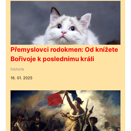
Přemyslovci rodokmen: Od knížete
Bořivoje k poslednímu králi
historie
16. 01. 2025