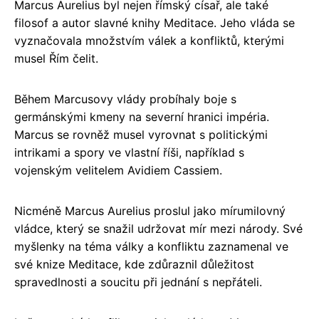
Marcus Aurelius byl nejen římský císař, ale také
filosof a autor slavné knihy Meditace. Jeho vláda se
vyznačovala množstvím válek a konfliktů, kterými
musel Řím čelit.
Během Marcusovy vlády probíhaly boje s
germánskými kmeny na severní hranici impéria.
Marcus se rovněž musel vyrovnat s politickými
intrikami a spory ve vlastní říši, například s
vojenským velitelem Avidiem Cassiem.
Nicméně Marcus Aurelius proslul jako mírumilovný
vládce, který se snažil udržovat mír mezi národy. Své
myšlenky na téma války a konfliktu zaznamenal ve
své knize Meditace, kde zdůraznil důležitost
spravedlnosti a soucitu při jednání s nepřáteli.