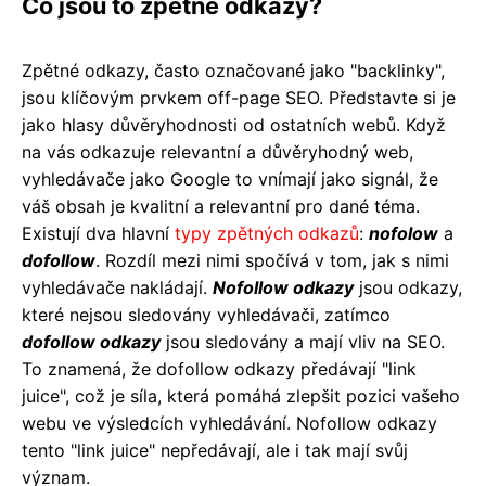
Co jsou to zpětné odkazy?
Zpětné odkazy, často označované jako "backlinky",
jsou klíčovým prvkem off-page SEO. Představte si je
jako hlasy důvěryhodnosti od ostatních webů. Když
na vás odkazuje relevantní a důvěryhodný web,
vyhledávače jako Google to vnímají jako signál, že
váš obsah je kvalitní a relevantní pro dané téma.
Existují dva hlavní
typy zpětných odkazů
:
nofolow
a
dofollow
. Rozdíl mezi nimi spočívá v tom, jak s nimi
vyhledávače nakládají.
Nofollow odkazy
jsou odkazy,
které nejsou sledovány vyhledávači, zatímco
dofollow odkazy
jsou sledovány a mají vliv na SEO.
To znamená, že dofollow odkazy předávají "link
juice", což je síla, která pomáhá zlepšit pozici vašeho
webu ve výsledcích vyhledávání. Nofollow odkazy
tento "link juice" nepředávají, ale i tak mají svůj
význam.