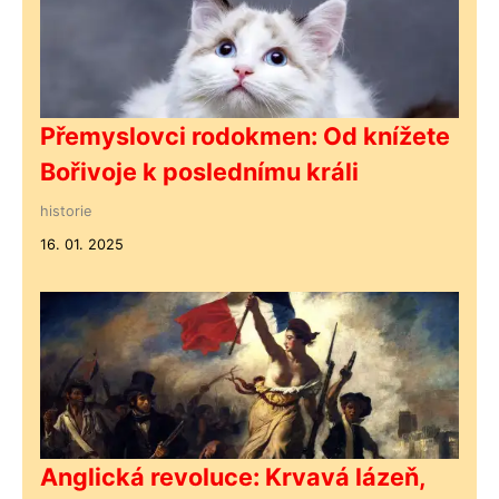
Přemyslovci rodokmen: Od knížete
Bořivoje k poslednímu králi
historie
16. 01. 2025
Anglická revoluce: Krvavá lázeň,