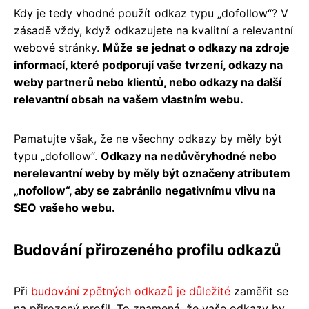
Kdy je tedy vhodné použít odkaz typu „dofollow“? V
zásadě vždy, když odkazujete na kvalitní a relevantní
webové stránky.
Může se jednat o odkazy na zdroje
informací, které podporují vaše tvrzení, odkazy na
weby partnerů nebo klientů, nebo odkazy na další
relevantní obsah na vašem vlastním webu.
Pamatujte však, že ne všechny odkazy by měly být
typu „dofollow“.
Odkazy na nedůvěryhodné nebo
nerelevantní weby by měly být označeny atributem
„nofollow“, aby se zabránilo negativnímu vlivu na
SEO vašeho webu.
Budování přirozeného profilu odkazů
Při
budování zpětných odkazů je důležité
zaměřit se
na přirozený profil. To znamená, že vaše odkazy by