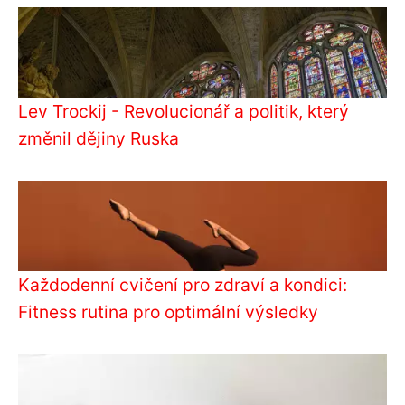
Lev Trockij - Revolucionář a politik, který
změnil dějiny Ruska
Každodenní cvičení pro zdraví a kondici:
Fitness rutina pro optimální výsledky