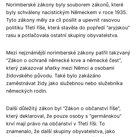
Norimberské zákony byly souborem zákonů, které
byly schváleny nacistickým Německem v roce 1935.
Tyto zákony měly za cíl posílit a upevnit rasovou
politiku Třetí říše, která stavěla do popředí "aryjskou"
rasu a potlačovala ostatní skupiny obyvatelstva.
Mezi nejznámější norimberské zákony patřil takzvaný
"Zákon o ochraně německé krve a německé čest",
který zakazoval sňatky mezi Němci a osobami
židovského původu. Také bylo zakázáno
zaměstnávat židy jako služebnou nebo služebníka
německých rodin.
Další důležitý zákon byl "Zákon o občanství říše",
který deklaroval, že pouze osoby s "germánskou"
krví mají právo na občanství v Třetí říši. To
znamenalo, že další skupiny obyvatelstva, jako