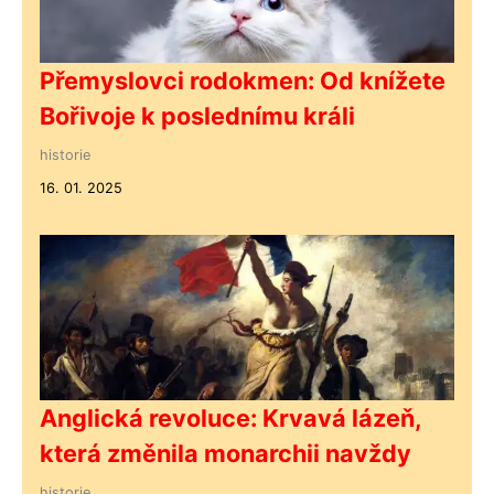
Přemyslovci rodokmen: Od knížete
Bořivoje k poslednímu králi
historie
16. 01. 2025
Anglická revoluce: Krvavá lázeň,
která změnila monarchii navždy
historie