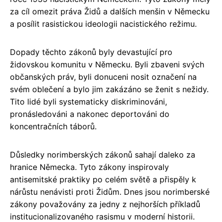
za cíl omezit práva Židů a dalších menšin v Německu
a posílit rasistickou ideologii nacistického režimu.
Dopady těchto zákonů byly devastující pro
židovskou komunitu v Německu. Byli zbaveni svých
občanských práv, byli donuceni nosit označení na
svém oblečení a bylo jim zakázáno se ženit s nežidy.
Tito lidé byli systematicky diskriminováni,
pronásledováni a nakonec deportováni do
koncentračních táborů.
Důsledky norimberských zákonů sahají daleko za
hranice Německa. Tyto zákony inspirovaly
antisemitské praktiky po celém světě a přispěly k
nárůstu nenávisti proti Židům. Dnes jsou norimberské
zákony považovány za jedny z nejhorších příkladů
institucionalizovaného rasismu v moderní historii.