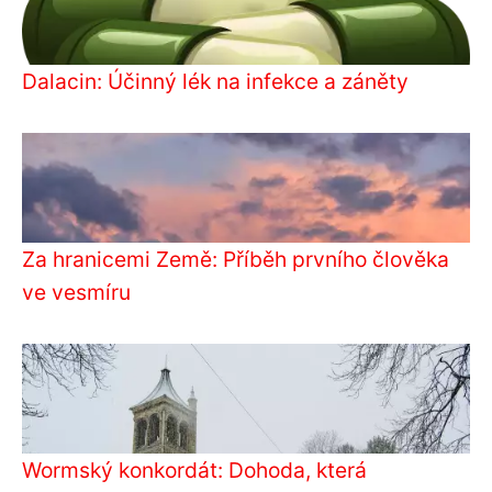
Dalacin: Účinný lék na infekce a záněty
Za hranicemi Země: Příběh prvního člověka
ve vesmíru
Wormský konkordát: Dohoda, která