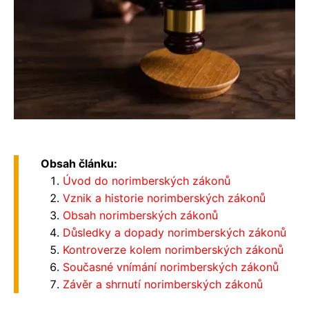
Obsah článku:
Úvod do norimberských zákonů
Vznik a historie norimberských zákonů
Obsah norimberských zákonů
Důsledky a dopady norimberských zákonů
Kontroverze kolem norimberských zákonů
Současné vnímání norimberských zákonů
Závěr a shrnutí norimberských zákonů