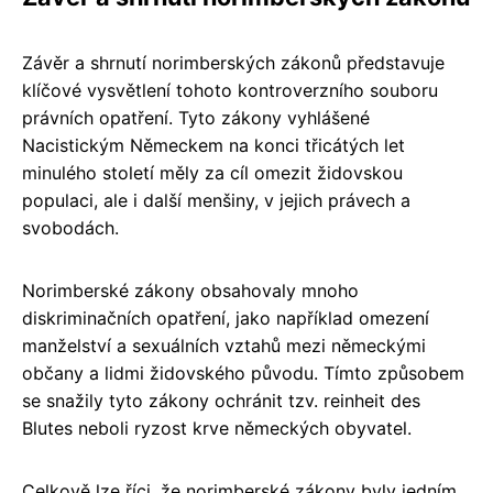
Závěr a shrnutí norimberských zákonů představuje
klíčové vysvětlení tohoto kontroverzního souboru
právních opatření. Tyto zákony vyhlášené
Nacistickým Německem na konci třicátých let
minulého století měly za cíl omezit židovskou
populaci, ale i další menšiny, v jejich právech a
svobodách.
Norimberské zákony obsahovaly mnoho
diskriminačních opatření, jako například omezení
manželství a sexuálních vztahů mezi německými
občany a lidmi židovského původu. Tímto způsobem
se snažily tyto zákony ochránit tzv. reinheit des
Blutes neboli ryzost krve německých obyvatel.
Celkově lze říci, že norimberské zákony byly jedním