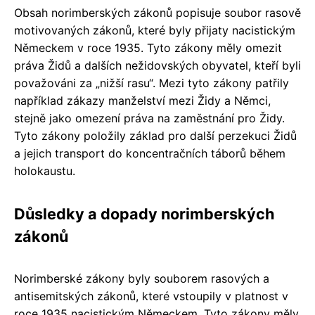
Obsah norimberských zákonů popisuje soubor rasově
motivovaných zákonů, které byly přijaty nacistickým
Německem v roce 1935. Tyto zákony měly omezit
práva Židů a dalších nežidovských obyvatel, kteří byli
považováni za „nižší rasu“. Mezi tyto zákony patřily
například zákazy manželství mezi Židy a Němci,
stejně jako omezení práva na zaměstnání pro Židy.
Tyto zákony položily základ pro další perzekuci Židů
a jejich transport do koncentračních táborů během
holokaustu.
Důsledky a dopady norimberských
zákonů
Norimberské zákony byly souborem rasových a
antisemitských zákonů, které vstoupily v platnost v
roce 1935 nacistickým Německem. Tyto zákony měly