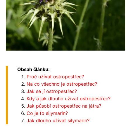
Obsah článku:
Proč užívat ostropestřec?
Na co všechno je ostropestřec?
Jak se jí ostropestřec?
Kdy a jak dlouho užívat ostropestřec?
Jak působí ostropestřec na játra?
Co je to silymarin?
Jak dlouho užívat silymarin?