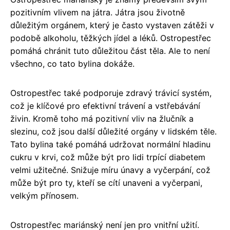
pozitivním vlivem na játra. Játra jsou životně
důležitým orgánem, který je často vystaven zátěži v
podobě alkoholu, těžkých jídel a léků. Ostropestřec
pomáhá chránit tuto důležitou část těla. Ale to není
všechno, co tato bylina dokáže.
Ostropestřec také podporuje zdravý trávicí systém,
což je klíčové pro efektivní trávení a vstřebávání
živin. Kromě toho má pozitivní vliv na žlučník a
slezinu, což jsou další důležité orgány v lidském těle.
Tato bylina také pomáhá udržovat normální hladinu
cukru v krvi, což může být pro lidi trpící diabetem
velmi užitečné. Snižuje míru únavy a vyčerpání, což
může být pro ty, kteří se cítí unaveni a vyčerpani,
velkým přínosem.
Ostropestřec mariánský není jen pro vnitřní užití.