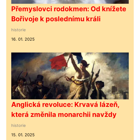
Přemyslovci rodokmen: Od knížete
Bořivoje k poslednímu králi
historie
16. 01. 2025
Anglická revoluce: Krvavá lázeň,
která změnila monarchii navždy
historie
15. 01. 2025