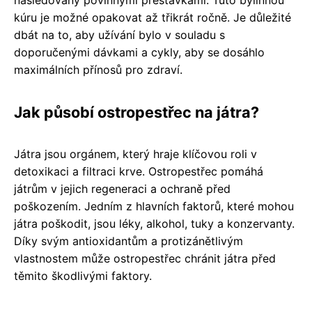
kúru je možné opakovat až třikrát ročně. Je důležité
dbát na to, aby užívání bylo v souladu s
doporučenými dávkami a cykly, aby se dosáhlo
maximálních přínosů pro zdraví.
Jak působí ostropestřec na játra?
Játra jsou orgánem, který hraje klíčovou roli v
detoxikaci a filtraci krve. Ostropestřec pomáhá
játrům v jejich regeneraci a ochraně před
poškozením. Jedním z hlavních faktorů, které mohou
játra poškodit, jsou léky, alkohol, tuky a konzervanty.
Díky svým antioxidantům a protizánětlivým
vlastnostem může ostropestřec chránit játra před
těmito škodlivými faktory.