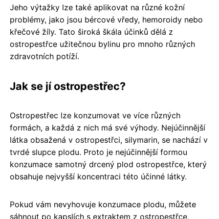
Jeho výtažky lze také aplikovat na různé kožní
problémy, jako jsou bércové vředy, hemoroidy nebo
křečové žíly. Tato široká škála účinků dělá z
ostropestřce užitečnou bylinu pro mnoho různých
zdravotních potíží.
Jak se jí ostropestřec?
Ostropestřec lze konzumovat ve více různých
formách, a každá z nich má své výhody. Nejúčinnější
látka obsažená v ostropestřci, silymarin, se nachází v
tvrdé slupce plodu. Proto je nejúčinnější formou
konzumace samotný drcený plod ostropestřce, který
obsahuje nejvyšší koncentraci této účinné látky.
Pokud vám nevyhovuje konzumace plodu, můžete
sáhnout po kapslích s extraktem z ostropestřce,