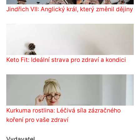
Jindřich VII: Anglický král, který změnil dějiny
Keto Fit: Ideální strava pro zdraví a kondici
Kurkuma rostlina: Léčivá síla zázračného
koření pro vaše zdraví
Vydavatel