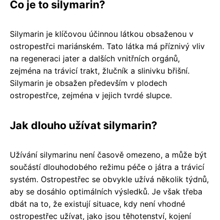
Co je to silymarin?
Silymarin je klíčovou účinnou látkou obsaženou v
ostropestřci mariánském. Tato látka má příznivý vliv
na regeneraci jater a dalších vnitřních orgánů,
zejména na trávicí trakt, žlučník a slinivku břišní.
Silymarin je obsažen především v plodech
ostropestřce, zejména v jejich tvrdé slupce.
Jak dlouho užívat silymarin?
Užívání silymarinu není časově omezeno, a může být
součástí dlouhodobého režimu péče o játra a trávicí
systém. Ostropestřec se obvykle užívá několik týdnů,
aby se dosáhlo optimálních výsledků. Je však třeba
dbát na to, že existují situace, kdy není vhodné
ostropestřec užívat, jako jsou těhotenství, kojení