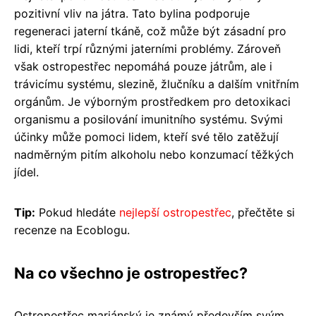
pozitivní vliv na játra. Tato bylina podporuje
regeneraci jaterní tkáně, což může být zásadní pro
lidi, kteří trpí různými jaterními problémy. Zároveň
však ostropestřec nepomáhá pouze játrům, ale i
trávicímu systému, slezině, žlučníku a dalším vnitřním
orgánům. Je výborným prostředkem pro detoxikaci
organismu a posilování imunitního systému. Svými
účinky může pomoci lidem, kteří své tělo zatěžují
nadměrným pitím alkoholu nebo konzumací těžkých
jídel.
Tip:
Pokud hledáte
nejlepší ostropestřec
, přečtěte si
recenze na Ecoblogu.
Na co všechno je ostropestřec?
Ostropestřec mariánský je známý především svým