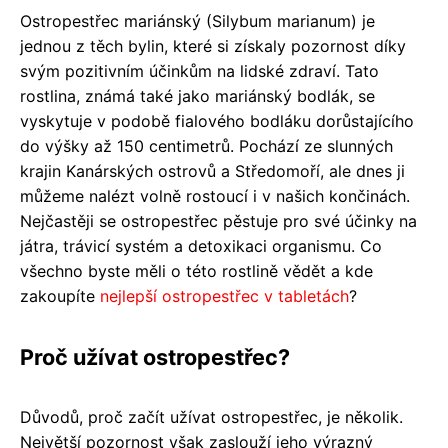
Ostropestřec mariánský (Silybum marianum) je
jednou z těch bylin, které si získaly pozornost díky
svým pozitivním účinkům na lidské zdraví. Tato
rostlina, známá také jako mariánský bodlák, se
vyskytuje v podobě fialového bodláku dorůstajícího
do výšky až 150 centimetrů. Pochází ze slunných
krajin Kanárských ostrovů a Středomoří, ale dnes ji
můžeme nalézt volně rostoucí i v našich končinách.
Nejčastěji se ostropestřec pěstuje pro své účinky na
játra, trávicí systém a detoxikaci organismu. Co
všechno byste měli o této rostlině vědět a kde
zakoupíte
nejlepší ostropestřec v tabletách
?
Proč užívat ostropestřec?
Důvodů, proč začít užívat ostropestřec, je několik.
Největší pozornost však zaslouží jeho výrazný