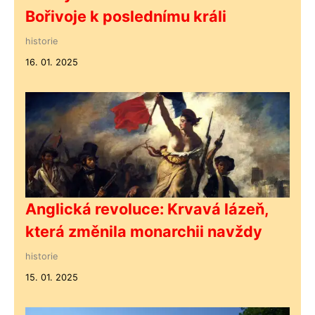
Bořivoje k poslednímu králi
historie
16. 01. 2025
Anglická revoluce: Krvavá lázeň,
která změnila monarchii navždy
historie
15. 01. 2025