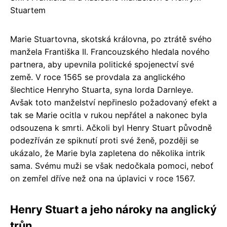
Stuartem
Marie Stuartovna, skotská královna, po ztrátě svého
manžela Františka II. Francouzského hledala nového
partnera, aby upevnila politické spojenectví své
země. V roce 1565 se provdala za anglického
šlechtice Henryho Stuarta, syna lorda Darnleye.
Avšak toto manželství nepřineslo požadovaný efekt a
tak se Marie ocitla v rukou nepřátel a nakonec byla
odsouzena k smrti. Ačkoli byl Henry Stuart původně
podezříván ze spiknutí proti své ženě, později se
ukázalo, že Marie byla zapletena do několika intrik
sama. Svému muži se však nedočkala pomoci, neboť
on zemřel dříve než ona na úplavici v roce 1567.
Henry Stuart a jeho nároky na anglický
trůn