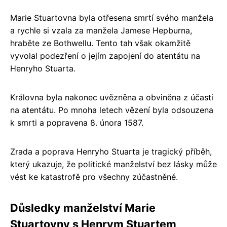
Marie Stuartovna byla otřesena smrtí svého manžela
a rychle si vzala za manžela Jamese Hepburna,
hraběte ze Bothwellu. Tento tah však okamžitě
vyvolal podezření o jejím zapojení do atentátu na
Henryho Stuarta.
Královna byla nakonec uvězněna a obviněna z účasti
na atentátu. Po mnoha letech vězení byla odsouzena
k smrti a popravena 8. února 1587.
Zrada a poprava Henryho Stuarta je tragický příběh,
který ukazuje, že politické manželství bez lásky může
vést ke katastrofě pro všechny zúčastněné.
Důsledky manželství Marie
Stuartovny s Henrym Stuartem