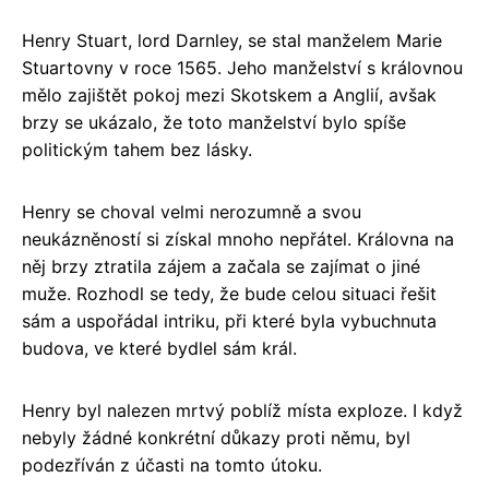
Henry Stuart, lord Darnley, se stal manželem Marie
Stuartovny v roce 1565. Jeho manželství s královnou
mělo zajištět pokoj mezi Skotskem a Anglií, avšak
brzy se ukázalo, že toto manželství bylo spíše
politickým tahem bez lásky.
Henry se choval velmi nerozumně a svou
neukázněností si získal mnoho nepřátel. Královna na
něj brzy ztratila zájem a začala se zajímat o jiné
muže. Rozhodl se tedy, že bude celou situaci řešit
sám a uspořádal intriku, při které byla vybuchnuta
budova, ve které bydlel sám král.
Henry byl nalezen mrtvý poblíž místa exploze. I když
nebyly žádné konkrétní důkazy proti němu, byl
podezříván z účasti na tomto útoku.