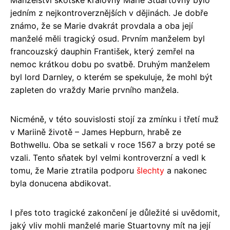
jedním z nejkontroverznějších v dějinách. Je dobře
známo, že se Marie dvakrát provdala a oba její
manželé měli tragický osud. Prvním manželem byl
francouzský dauphin František, který zemřel na
nemoc krátkou dobu po svatbě. Druhým manželem
byl lord Darnley, o kterém se spekuluje, že mohl být
zapleten do vraždy Marie prvního manžela.
Nicméně, v této souvislosti stojí za zmínku i třetí muž
v Mariině životě – James Hepburn, hrabě ze
Bothwellu. Oba se setkali v roce 1567 a brzy poté se
vzali. Tento sňatek byl velmi kontroverzní a vedl k
tomu, že Marie ztratila podporu
šlechty
a nakonec
byla donucena abdikovat.
I přes toto tragické zakončení je důležité si uvědomit,
jaký vliv mohli manželé marie Stuartovny mít na její