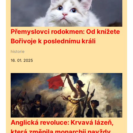
Přemyslovci rodokmen: Od knížete
Bořivoje k poslednímu králi
historie
16. 01. 2025
Anglická revoluce: Krvavá lázeň,
která změnila monarchii navždy