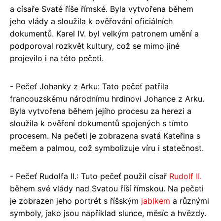
a císaře Svaté říše římské. Byla vytvořena během
jeho vlády a sloužila k ověřování oficiálních
dokumentů. Karel IV. byl velkým patronem umění a
podporoval rozkvět kultury, což se mimo jiné
projevilo i na této pečeti.
- Pečeť Johanky z Arku: Tato pečeť patřila
francouzskému národnímu hrdinovi Johance z Arku.
Byla vytvořena během jejího procesu za herezi a
sloužila k ověření dokumentů spojených s tímto
procesem. Na pečeti je zobrazena svatá Kateřina s
mečem a palmou, což symbolizuje víru i statečnost.
- Pečeť Rudolfa II.: Tuto pečeť použil císař
Rudolf II.
během své vlády nad Svatou říší římskou. Na pečeti
je zobrazen jeho portrét s říšským
jablkem
a různými
symboly, jako jsou například slunce, měsíc a hvězdy.