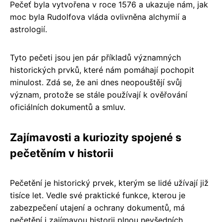
Pečeť byla vytvořena v roce 1576 a ukazuje nám, jak
moc byla Rudolfova vláda ovlivněna alchymií a
astrologií.
Tyto pečeti jsou jen pár příkladů významných
historických prvků, které nám pomáhají pochopit
minulost. Zdá se, že ani dnes neopouštějí svůj
význam, protože se stále používají k ověřování
oficiálních dokumentů a smluv.
Zajímavosti a kuriozity spojené s
pečetěním v historii
Pečetění je historický prvek, kterým se lidé užívají již
tisíce let. Vedle své praktické funkce, kterou je
zabezpečení utajení a ochrany dokumentů, má
pečetění i zajímavou historii plnou nevšedních