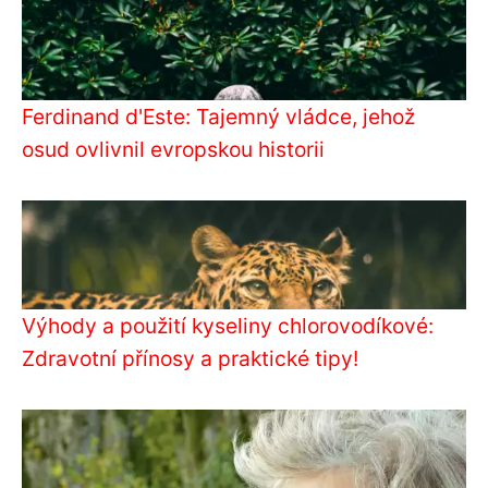
Ferdinand d'Este: Tajemný vládce, jehož
osud ovlivnil evropskou historii
Výhody a použití kyseliny chlorovodíkové:
Zdravotní přínosy a praktické tipy!