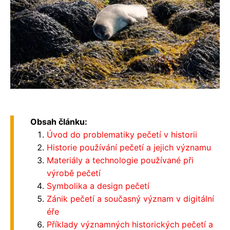
Obsah článku:
Úvod do problematiky pečetí v historii
Historie používání pečetí a jejich významu
Materiály a technologie používané při
výrobě pečetí
Symbolika a design pečetí
Zánik pečetí a současný význam v digitální
éře
Příklady významných historických pečetí a