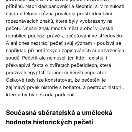
příběhů. Například panovníci a šlechtici si v minulosti
často udělovali různá privilegia prostřednictvím
rozeznávacích znaků, které byly vyobrazeny na
pečeti. Dnešní znak mnoha měst a obcí v České
republice pochází právě z pečeťování ve středověku.
A ani dnes neztrácí pečeť svůj význam - používá se
například při notářských zapisováních či potvrzeních
soudů. Pečetit ale nemuseli jen lidé - existují i
překvapivá fakta o zvířecích pečetidlech, která
používali egyptští faraoni či Římští imperátoři.
Celkově tedy lze konstatovat, že pečetění je
zajímavý prvek historie s bohatou a pestrout historii,
kterou by bylo škoda podcenit.
Současná sběratelská a umělecká
hodnota historických pečetí