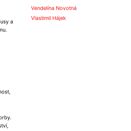
Vendelína Novotná
Vlastimil Hájek
ousy a
nu.
a
nost,
orby.
tví,