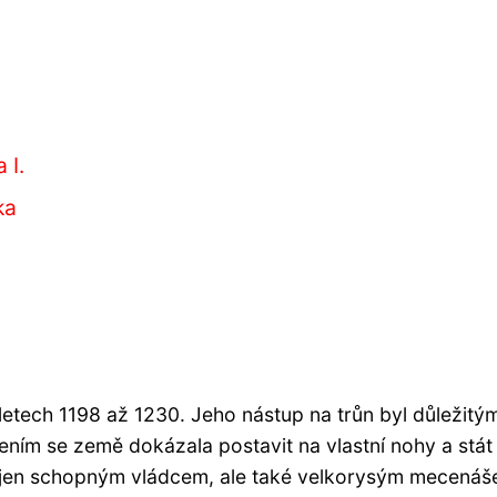
 I.
ka
 letech 1198 až 1230. Jeho nástup na trůn byl důležitý
ením se země dokázala postavit na vlastní nohy a stát
nejen schopným vládcem, ale také velkorysým mecená