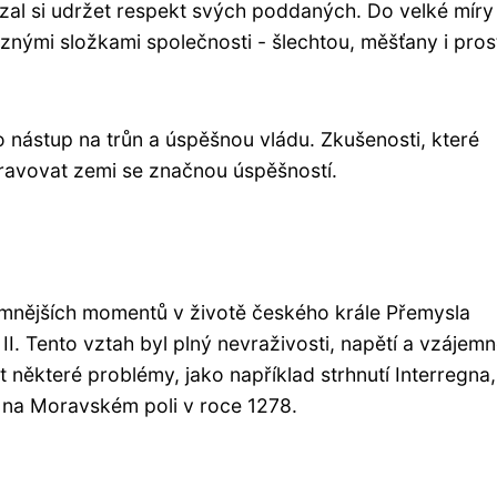
zal si udržet respekt svých poddaných. Do velké míry
ůznými složkami společnosti - šlechtou, měšťany i pro
o nástup na trůn a úspěšnou vládu. Zkušenosti, které
ravovat zemi se značnou úspěšností.
emnějších momentů v životě českého krále Přemysla
 II. Tento vztah byl plný nevraživosti, napětí a vzájem
t některé problémy, jako například strhnutí Interregna,
vě na Moravském poli v roce 1278.