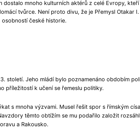
 dostalo mnoho kulturních aktérů z celé Evropy, kteří
omácí tvůrce. Není proto divu, že je Přemysl Otakar I.
osobností české historie.
v 13. století. Jeho mládí bylo poznamenáno obdobím pol
o příležitostí k učení se řemeslu politiky.
týkat s mnoha výzvami. Musel řešit spor s římským cís
 Navzdory těmto obtížím se mu podařilo založit rozsáh
 Moravu a Rakousko.