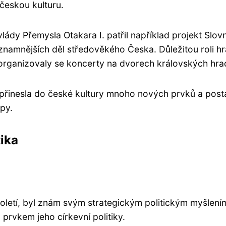
českou kulturu.
lády Přemysla Otakara I. patřil například projekt Slov
ýznamnějších děl středověkého Česka. Důležitou roli hr
 organizovaly se koncerty na dvorech královských hra
. přinesla do české kultury mnoho nových prvků a post
py.
tika
století, byl znám svým strategickým politickým myšlení
prvkem jeho církevní politiky.