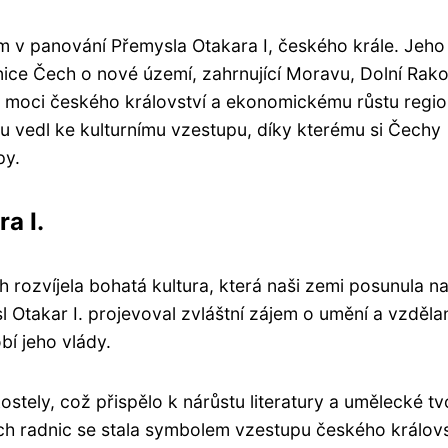
m v panování Přemysla Otakara I, českého krále. Jeho
nice Čech o nové území, zahrnující Moravu, Dolní Rak
 k moci českého království a ekonomickému růstu regio
du vedl ke kulturnímu vzestupu, díky kterému si Čechy
py.
a I.
 rozvíjela bohatá kultura, která naši zemi posunula n
 Otakar I. projevoval zvláštní zájem o umění a vzděla
obí jeho vlády.
kostely, což přispělo k nárůstu literatury a umělecké tv
ch radnic se stala symbolem vzestupu českého královs