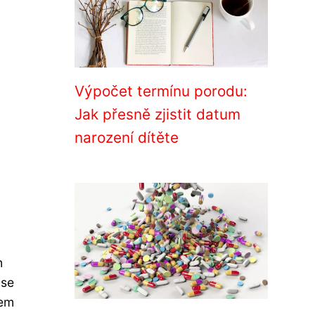
Výpočet termínu porodu:
Jak přesně zjistit datum
narození dítěte
m
 se
šem