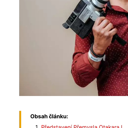
Obsah článku:
Představení Přemysla Otakara I.