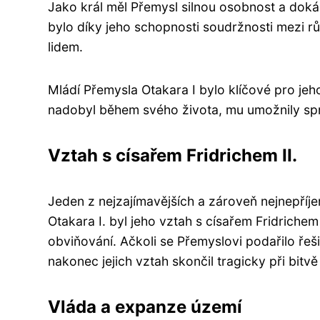
Jako král měl Přemysl silnou osobnost a doká
bylo díky jeho schopnosti soudržnosti mezi r
lidem.
Mládí Přemysla Otakara I bylo klíčové pro jeh
nadobyl během svého života, mu umožnily sp
Vztah s císařem Fridrichem II.
Jeden z nejzajímavějších a zároveň nejnepříj
Otakara I. byl jeho vztah s císařem Fridrichem
obviňování. Ačkoli se Přemyslovi podařilo řeši
nakonec jejich vztah skončil tragicky při bit
Vláda a expanze území