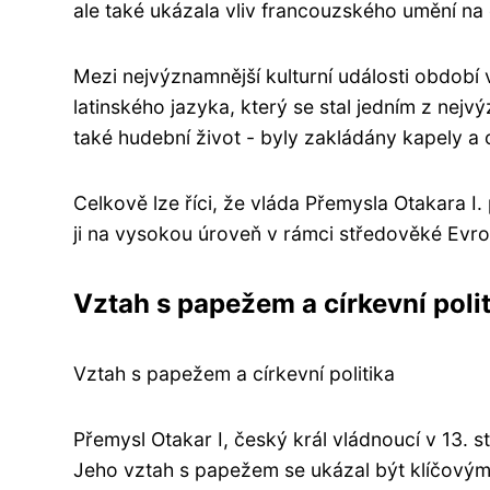
ale také ukázala vliv francouzského umění na 
Mezi nejvýznamnější kulturní události období v
latinského jazyka, který se stal jedním z nejv
také hudební život - byly zakládány kapely a
Celkově lze říci, že vláda Přemysla Otakara I
ji na vysokou úroveň v rámci středověké Evro
Vztah s papežem a církevní poli
Vztah s papežem a církevní politika
Přemysl Otakar I, český král vládnoucí v 13. 
Jeho vztah s papežem se ukázal být klíčovým 