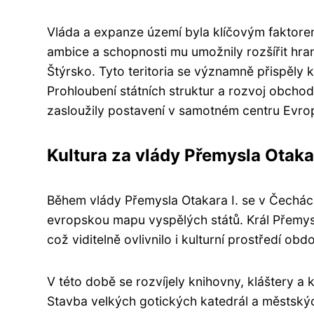
Vláda a expanze území byla klíčovým faktore
ambice a schopnosti mu umožnily rozšířit hra
Štýrsko. Tyto teritoria se významně přispěly
Prohloubení státních struktur a rozvoj obcho
zasloužily postavení v samotném centru Evro
Kultura za vlády Přemysla Otakar
Během vlády Přemysla Otakara I. se v Čechách
evropskou mapu vyspělých států. Král Přemysl
což viditelně ovlivnilo i kulturní prostředí obd
V této době se rozvíjely knihovny, kláštery a 
Stavba velkých gotických katedrál a městský