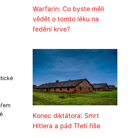
Warfarin: Co byste měli
vědět o tomto léku na
ředění krve?
itické
ařem
lé
Konec diktátora: Smrt
Hitlera a pád Třetí říše