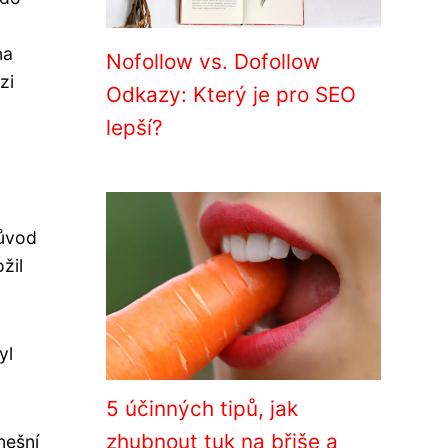
na
Nofollow vs. Dofollow
zi
Odkazy: Který je pro SEO
lepší?
původ
žil
yl
5 účinných tipů, jak
zhubnout tuk na břiše a
nešní