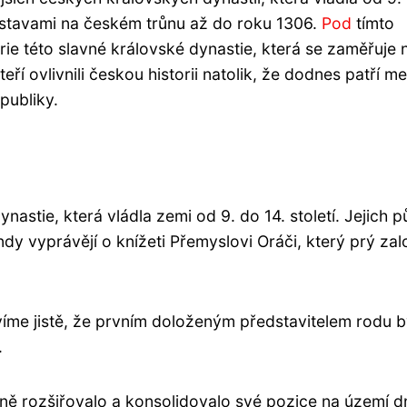
 postavami na českém trůnu až do roku 1306.
Pod
tímto
e této slavné královské dynastie, která se zaměřuje 
eří ovlivnili českou historii natolik, že dodnes patří me
publiky.
nastie, která vládla zemi od 9. do 14. století. Jejich 
ndy vyprávějí o knížeti Přemyslovi Oráči, který prý zalo
víme jistě, že prvním doloženým představitelem rodu b
.
ně rozšiřovalo a konsolidovalo své pozice na území d