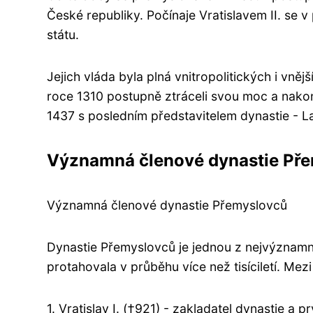
České republiky. Počínaje Vratislavem II. se v 
státu.
Jejich vláda byla plná vnitropolitických i vn
roce 1310 postupně ztráceli svou moc a nako
1437 s posledním představitelem dynastie - 
Významná členové dynastie Př
Významná členové dynastie Přemyslovců
Dynastie Přemyslovců je jednou z nejvýznamně
protahovala v průběhu více než tisíciletí. Mezi
1. Vratislav I. (†921) - zakladatel dynastie a 