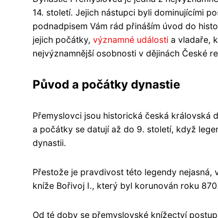
14. století. Jejich nástupci byli dominujícími
podnadpisem Vám rád přináším úvod do histori
jejich počátky,
významné události
a vladaře, kt
nejvýznamnější osobnosti v dějinách České re
Původ a počátky dynastie
Přemyslovci jsou historická česká královská dy
a počátky se datují až do 9. století, když lege
dynastii.
Přestože je pravdivost této legendy nejasná, 
kníže Bořivoj I., který byl korunován roku 870
Od té doby se přemyslovské knížectví postup