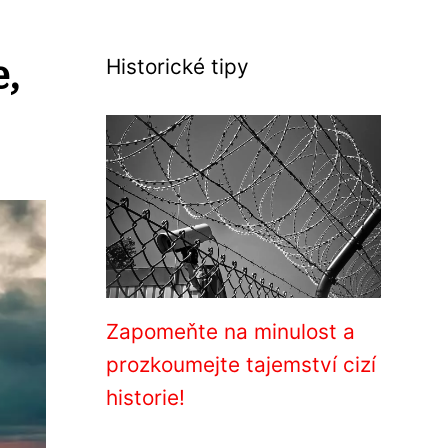
e,
Historické tipy
Zapomeňte na minulost a
prozkoumejte tajemství cizí
historie!