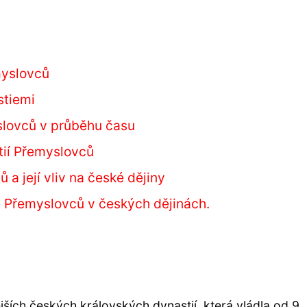
myslovců
stiemi
slovců v průběhu času
tií Přemyslovců
a její vliv na české dějiny
e Přemyslovců v českých dějinách.
ších českých královských dynastií, která vládla od 9.