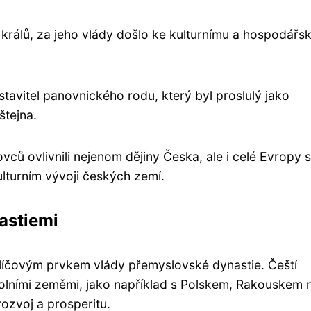
ch králů, za jeho vlády došlo ke kulturnímu a hospodář
stavitel panovnického rodu, který byl proslulý jako
štejna.
vců ovlivnili nejenom dějiny Česka, ale i celé Evropy 
ulturním vývoji českých zemí.
astiemi
klíčovým prvkem vlády přemyslovské dynastie. Čeští
kolními zeměmi, jako například s Polskem, Rakouskem
ozvoj a prosperitu.