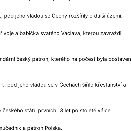
I., pod jeho vládou se Čechy rozšířily o další území.
řivoje a babička svatého Václava, kterou zavraždil
egendární český patron, kterého na počest byla postave
 I., pod jeho vládou se v Čechách šířilo křesťanství a
ele českého státu prvních 13 let po stoleté válce.
 mučedník a patron Polska.