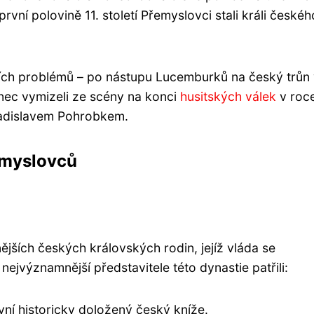
první polovině 11. století Přemyslovci stali králi českéh
ějších problémů – po nástupu Lucemburků na český trůn
nec vymizeli ze scény na konci
husitských válek
v roc
Ladislavem Pohrobkem.
emyslovců
jších českých královských rodin, jejíž vláda se
 nejvýznamnější představitele této dynastie patřili:
první historicky doložený český kníže.