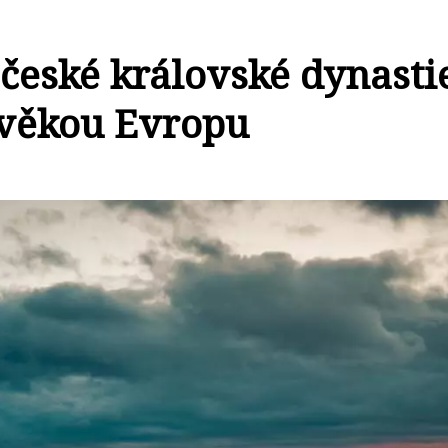
české královské dynasti
ověkou Evropu