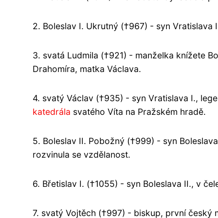
2. Boleslav I. Ukrutný (†967) - syn Vratislava 
3. svatá Ludmila (†921) - manželka knížete Bo
Drahomíra, matka Václava.
4. svatý Václav (†935) - syn Vratislava I., l
katedrála
svatého Víta na Pražském hradě.
5. Boleslav II. Pobožný (†999) - syn Boleslava
rozvinula se vzdělanost.
6. Břetislav I. (†1055) - syn Boleslava II., v č
7. svatý Vojtěch (†997) - biskup, první český