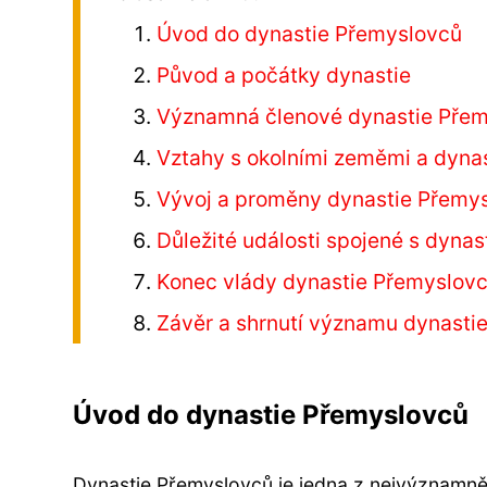
Úvod do dynastie Přemyslovců
Původ a počátky dynastie
Významná členové dynastie Pře
Vztahy s okolními zeměmi a dyna
Vývoj a proměny dynastie Přemy
Důležité události spojené s dynas
Konec vlády dynastie Přemyslovců 
Závěr a shrnutí významu dynasti
Úvod do dynastie Přemyslovců
Dynastie Přemyslovců je jedna z nejvýznamněj