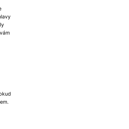
e
hlavy
ly
 vám
Pokud
kem.