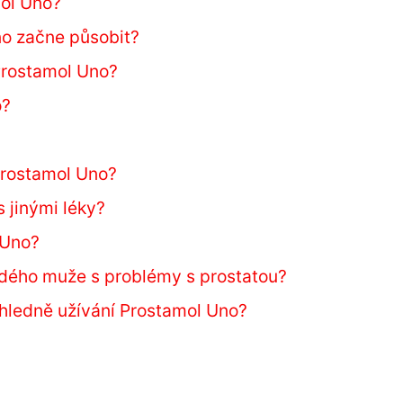
mol Uno?
no začne působit?
Prostamol Uno?
o?
 Prostamol Uno?
 jinými léky?
 Uno?
dého muže s problémy s prostatou?
ohledně užívání Prostamol Uno?