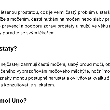
většenou prostatou, což je velmi častý problém u starš
btíže s močením, časté nutkání na močení nebo slabý p
 prevenci a podporu zdraví prostaty u mužů ve věku
dy poraďte se svým lékařem.
staty?
 nejčastěji zahrnují časté močení, slabý proud moči, o
končeného vyprazdňování močového měchýře, noční mo
znaky mohou postupně narůstat a ovlivňovat kvalitu ž
 a konzultovat je s lékařem.
amol Uno?