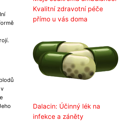
Kvalitní zdravotní péče
ní
přímo u vás doma
 formě
ojí.
 plodů
 v
le
Dalacin: Účinný lék na
Jeho
infekce a záněty