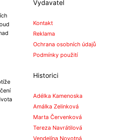
Vydavatel
ích
Kontakt
roud
 nad
Reklama
Ochrana osobních údajů
Podmínky použití
Historici
btíže
čení
Adélka Kamenoska
ivota
Amálka Zelinková
Marta Červenková
Tereza Navrátilová
Vendelína Novotná