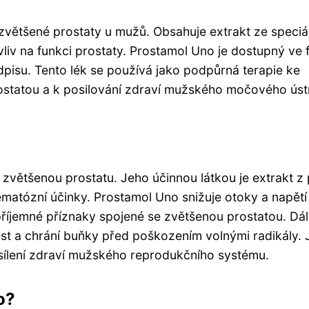
zvětšené prostaty u mužů. Obsahuje extrakt ze speciál
vliv na funkci prostaty. Prostamol Uno je dostupný ve
dpisu. Tento lék se používá jako podpůrná terapie ke
ostatou a k posilování zdraví mužského močového ústr
a zvětšenou prostatu. Jeho účinnou látkou je extrakt z
ematózní účinky. Prostamol Uno snižuje otoky a napětí
příjemné příznaky spojené se zvětšenou prostatou. Dá
t a chrání buňky před poškozením volnými radikály. 
sílení zdraví mužského reprodukčního systému.
o?