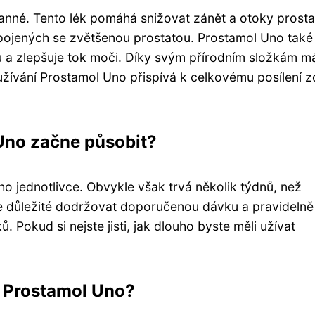
nné. Tento lék pomáhá snižovat zánět a otoky prosta
pojených se zvětšenou prostatou. Prostamol Uno také
 a zlepšuje tok moči. Díky svým přírodním složkám m
 užívání Prostamol Uno přispívá k celkovému posílení z
 Uno začne působit?
o jednotlivce. Obvykle však trvá několik týdnů, než
Je důležité dodržovat doporučenou dávku a pravidelně
. Pokud si nejste jisti, jak dlouho byste měli užívat
y Prostamol Uno?