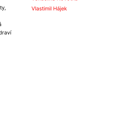
ty,
Vlastimil Hájek
á
draví