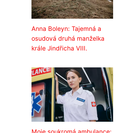
Anna Boleyn: Tajemná a
osudová druhá manželka
krále Jindřicha VIII.
Moje soukromá ambulance: