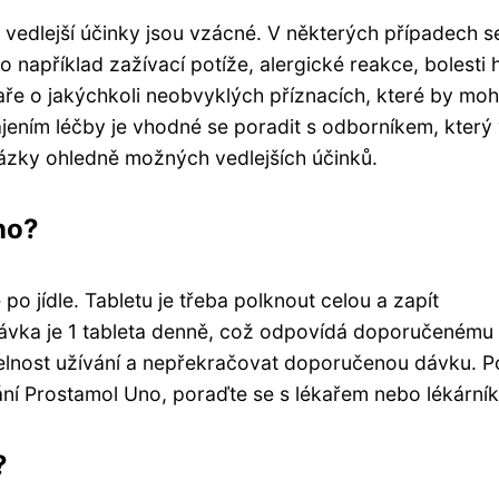
vedlejší účinky jsou vzácné. V některých případech s
například zažívací potíže, alergické reakce, bolesti 
aře o jakýchkoli neobvyklých příznacích, které by moh
jením léčby je vhodné se poradit s odborníkem, který
tázky ohledně možných vedlejších účinků.
no?
o jídle. Tabletu je třeba polknout celou a zapít
vka je 1 tableta denně, což odpovídá doporučenému
delnost užívání a nepřekračovat doporučenou dávku. 
ání Prostamol Uno, poraďte se s lékařem nebo lékární
?