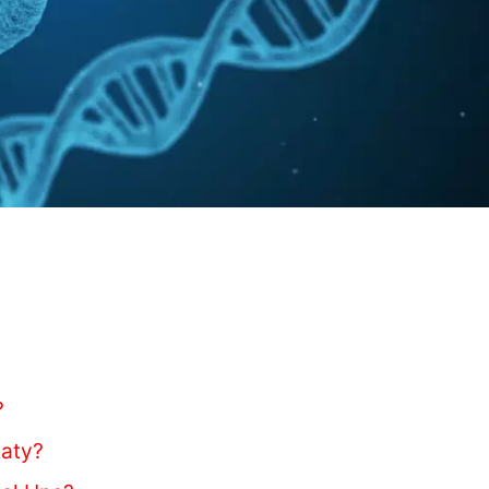
?
taty?