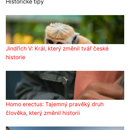
Historické tipy
Jindřich V: Král, který změnil tvář české
historie
Homo erectus: Tajemný pravěký druh
člověka, který změnil historii