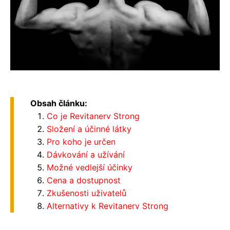
Obsah článku:
Co je Revitanerv Strong
Složení a účinné látky
Pro koho je určen
Dávkování a užívání
Možné vedlejší účinky
Cena a dostupnost
Zkušenosti uživatelů
Alternativy k Revitanerv Strong