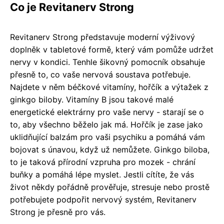
Co je Revitanerv Strong
Revitanerv Strong představuje moderní výživový
doplněk v tabletové formě, který vám pomůže udržet
nervy v kondici. Tenhle šikovný pomocník obsahuje
přesně to, co vaše nervová soustava potřebuje.
Najdete v něm béčkové vitamíny, hořčík a výtažek z
ginkgo biloby. Vitamíny B jsou takové malé
energetické elektrárny pro vaše nervy - starají se o
to, aby všechno běželo jak má. Hořčík je zase jako
uklidňující balzám pro vaši psychiku a pomáhá vám
bojovat s únavou, když už nemůžete. Ginkgo biloba,
to je taková přírodní vzpruha pro mozek - chrání
buňky a pomáhá lépe myslet. Jestli cítíte, že vás
život někdy pořádně prověřuje, stresuje nebo prostě
potřebujete podpořit nervový systém, Revitanerv
Strong je přesně pro vás.