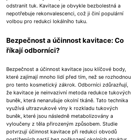
odstranit tuk. Kavitace je obvykle bezbolestná a
nepotřebuje rekonvalescenci, což ji činí populární
volbou pro redukci lokálního tuku.
Bezpečnost a účinnost kavitace: Co
říkají odborníci?
Bezpečnost a účinnost kavitace jsou klíčové body,
které zajímají mnoho lidí před tím, než se rozhodnou
pro tento kosmetický zákrok. Odborníci zdůrazňují,
že kavitace je neinvazivní metoda redukce tukových
buněk, která nenarušuje okolní tkáně. Tato technika
využívá ultrazvukové vlny k rozkladu tukových
buněk, které jsou následně metabolizovány a
vyloučeny z těla přirozeným způsobem. Studie
potvrzují účinnost kavitace při redukci obvodů
postižených partií bez poškození okolních struktur.