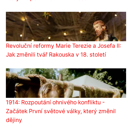
Revoluční reformy Marie Terezie a Josefa II:
Jak změnili tvář Rakouska v 18. století
1914: Rozpoutání ohnivého konfliktu -
Začátek První světové války, který změnil
dějiny