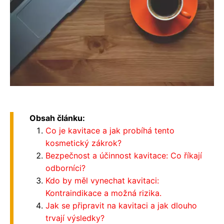
Obsah článku:
Co je kavitace a jak probíhá tento
kosmetický zákrok?
Bezpečnost a účinnost kavitace: Co říkají
odborníci?
Kdo by měl vynechat kavitaci:
Kontraindikace a možná rizika.
Jak se připravit na kavitaci a jak dlouho
trvají výsledky?