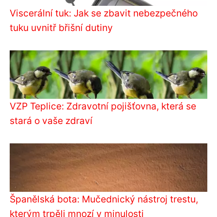
Viscerální tuk: Jak se zbavit nebezpečného
tuku uvnitř břišní dutiny
VZP Teplice: Zdravotní pojišťovna, která se
stará o vaše zdraví
Španělská bota: Mučednický nástroj trestu,
kterým trpěli mnozí v minulosti