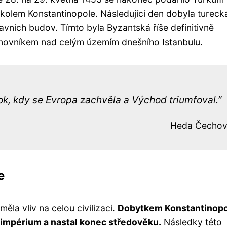
 kolem Konstantinopole. Následující den dobyla tureck
avních budov. Tímto byla Byzantská říše definitivně
anovníkem nad celým územím dnešního Istanbulu.
ok, kdy se Evropa zachvěla a Východ triumfoval.
Heda Čecho
e
měla vliv na celou civilizaci.
Dobytkem Konstantinop
 impérium a nastal konec středověku.
Následky této