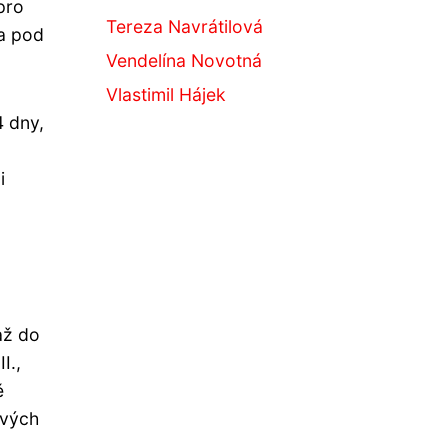
pro
Tereza Navrátilová
a pod
Vendelína Novotná
Vlastimil Hájek
4 dny,
i
až do
I.,
ě
ových