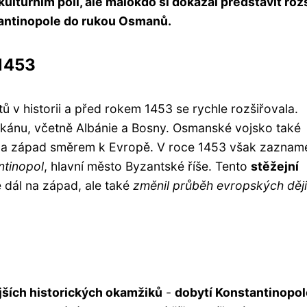
ulturním poli, ale málokdo si dokázal představit ro
tantinopole do rukou Osmanů.
1453
tů v historii a před rokem 1453 se rychle rozšiřovala.
alkánu, včetně Albánie a Bosny. Osmanské vojsko také
na západ směrem k Evropě. V roce 1453 však zaznam
ntinopol
, hlavní město Byzantské říše. Tento
stěžejní
 dál na západ, ale také
změnil průběh evropských děj
ších historických okamžiků
-
dobytí Konstantinopol