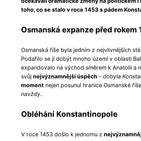
očekávali dramatické změny na politickém i k
toho, co se stalo v roce 1453 s pádem Kons
Osmanská expanze před rokem 
Osmanská říše byla jedním z nejvlivnějších stá
Podařilo se jí dobýt mnoho území v oblasti B
expandovalo na východ směrem k Anatolii a 
svůj
nejvýznamnější úspěch
-
dobyla Konsta
moment
nejen posunul hranice Osmanské říše
navždy
.
Obléhání Konstantinopole
V roce 1453 došlo k jednomu z
nejvýznamněj