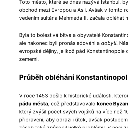
Toto město, které se dnes nazývá Istanbul, by
obchod mezi Evropou a Asii. Avšak v tomto r
vedením sultána Mehmeda II. začala obléhat 
Byla to bolestivá bitva a obyvatelé Konstanti
ale nakonec byli pronásledováni a
dobyti
. Ná
evropské dějiny, jelikož pád Konstantinopole 
zememi.
Průběh obléhání Konstantinopol
V roce 1453 došlo k historické události, ktero
pádu města
, což představovalo
konec Byzan
který zvýšil počet svých vojáků na více než 1
připraveni, aby odrazili útok, avšak postupe
zásob také způsobil velké problémy. V noci 