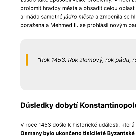
prolomit hradby města a obsadit celou oblast
armáda samotné
jádro města
a zmocnila se hl
poražena a Mehmed II. se prohlásil novým p
Rok 1453. Rok zlomový, rok pádu, r
Důsledky dobytí Konstantinopol
V roce 1453 došlo k historické události, která 
Osmany bylo ukončeno tisícileté Byzantské