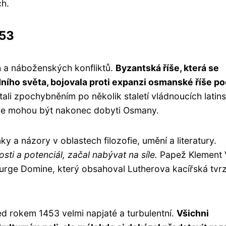
h.
453
h a náboženských konfliktů.
Byzantská říše, která se
ního světa, bojovala proti expanzi osmanské říše p
tali zpochybněním po několik staletí vládnoucích latin
 že mohou být nakonec dobyti Osmany.
 a názory v oblastech filozofie, umění a literatury.
ti a potenciál, začal nabývat na síle.
Papež Klement V
rge Domine, který obsahoval Lutherova kacířská tvrz
ed rokem 1453 velmi napjaté a turbulentní.
Všichni