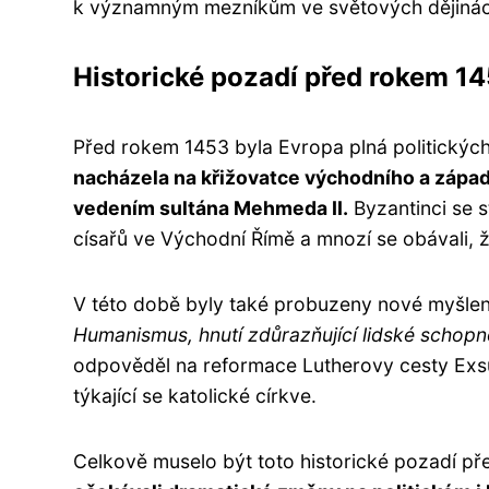
k významným mezníkům ve světových dějinác
Historické pozadí před rokem 1
Před rokem 1453 byla Evropa plná politickýc
nacházela na křižovatce východního a západ
vedením sultána Mehmeda II.
Byzantinci se s
císařů ve Východní Římě a mnozí se obávali,
V této době byly také probuzeny nové myšlenky
Humanismus, hnutí zdůrazňující lidské schopnos
odpověděl na reformace Lutherovy cesty Exsu
týkající se katolické církve.
Celkově muselo být toto historické pozadí př