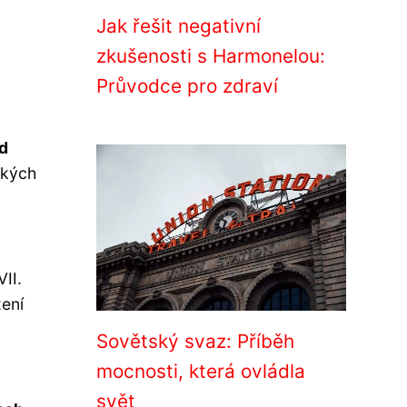
Jak řešit negativní
zkušenosti s Harmonelou:
Průvodce pro zdraví
od
ských
II.
ení
Sovětský svaz: Příběh
mocnosti, která ovládla
svět