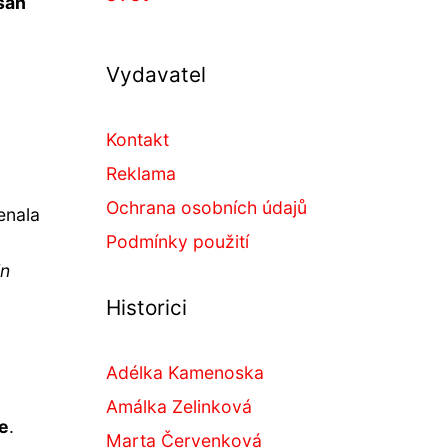
zsah
Vydavatel
Kontakt
Reklama
Ochrana osobních údajů
enala
Podmínky použití
in
Historici
Adélka Kamenoska
Amálka Zelinková
e
.
Marta Červenková