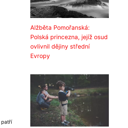
Alžběta Pomořanská:
Polská princezna, jejíž osud
ovlivnil dějiny střední
Evropy
i
 patří