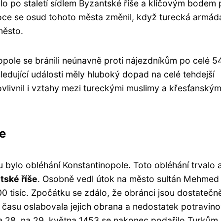
lo po staletí sídlem Byzantské říše a klíčovým bodem 
oce se osud tohoto města změnil, když turecká armád
město.
nopole se bránili neúnavně proti nájezdníkům po celé 5
sledující události měly hluboký dopad na celé tehdejší
ovlivnil i vztahy mezi tureckými muslimy a křesťanským
e
u bylo obléhání Konstantinopole. Toto obléhání trvalo 
tské říše
. Osobně vedl útok na město sultán Mehmed I
00 tisíc. Zpočátku se zdálo, že obránci jsou dostatečn
m času oslabovala jejich obrana a nedostatek potravin
ze 28. na 29. května 1453 se nakonec podařilo Turkům