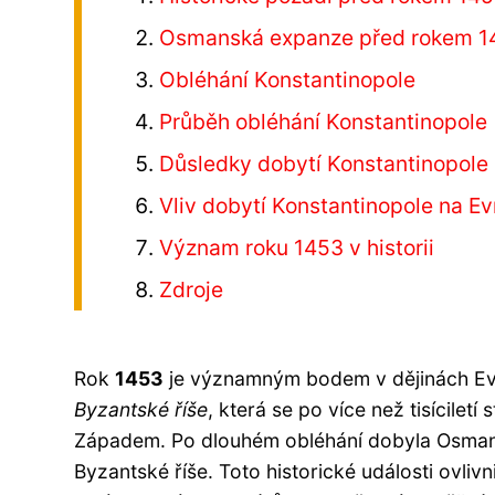
Osmanská expanze před rokem 1
Obléhání Konstantinopole
Průběh obléhání Konstantinopole
Důsledky dobytí Konstantinopole
Vliv dobytí Konstantinopole na E
Význam roku 1453 v historii
Zdroje
Rok
1453
je významným bodem v dějinách Evr
Byzantské říše
, která se po více než tisícile
Západem. Po dlouhém obléhání dobyla Osman
Byzantské říše. Toto historické události ovlivn