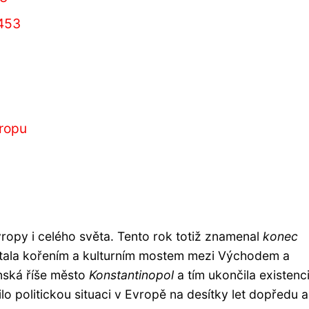
453
vropu
opy i celého světa. Tento rok totiž znamenal
konec
tí stala kořením a kulturním mostem mezi Východem a
ská říše město
Konstantinopol
a tím ukončila existenc
ilo politickou situaci v Evropě na desítky let dopředu a