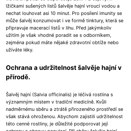
lžičkami sušených listů šalvěje hajní vroucí vodou a
nechat louhovat asi 10 minut. Pro posílení imunity se
může šalvěj konzumovat i ve formě tinktury, která se
připravuje macerací listů v lihu. Před jakýmkoliv
užitím je však vhodné poradit se s odborníkem,
zejména pokud máte nějaké zdravotní obtíže nebo
užíváte léky.
Ochrana a udržitelnost šalvěje hajní v
přírodě.
Šalvěj hajní (Salvia officinalis) je léčivá rostlina s
významným místem v tradiční medicíně. Kvůli
nadměrnému sběru a ztrátě přirozeného prostředí se
však stává ohroženou. Abychom zajistili udržitelnost
této cenné rostliny, je důležité podporovat její
ochranu a obnovu populací. Při sběru šalvěje hajní