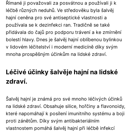
Římané ji považovali za posvátnou a používali ji k
léčbě různých neduhů. Ve středověku byla šalvěj
hajní ceněna pro své antiseptické vlastnosti a
používala se k dezinfekci ran. Tradičně se také
přidávala do čajů pro podporu trávení a ke zmírnění
bolestí hlavy. Dnes je šalvěj hajní oblíbenou bylinkou
v lidovém léčitelství i moderní medicíně díky svým
mnoha prospěšným účinkům na lidské zdraví.
Léčivé účinky šalvěje hajní na lidské
zdraví.
Šalvěj hajní je známá pro své mnoho léčivých účinků
na lidské zdraví. Obsahuje silice, hořčiny a flavonoidy,
které napomáhají k posílení imunitního systému a boji
proti zánětům. Díky svým antibakteriálním
vlastnostem pomáhá šalvěj hajní při léčbě infekcí