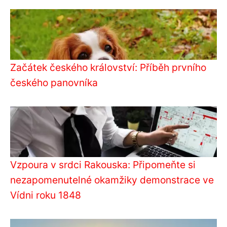
Začátek českého království: Příběh prvního
českého panovníka
Vzpoura v srdci Rakouska: Připomeňte si
nezapomenutelné okamžiky demonstrace ve
Vídni roku 1848