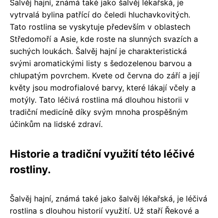
Šalvěj hajní, známá také jako šalvěj lékařská, je
vytrvalá bylina patřící do čeledi hluchavkovitých.
Tato rostlina se vyskytuje především v oblastech
Středomoří a Asie, kde roste na slunných svazích a
suchých loukách. Šalvěj hajní je charakteristická
svými aromatickými listy s šedozelenou barvou a
chlupatým povrchem. Kvete od června do září a její
květy jsou modrofialové barvy, které lákají včely a
motýly. Tato léčivá rostlina má dlouhou historii v
tradiční medicíně díky svým mnoha prospěšným
účinkům na lidské zdraví.
Historie a tradiční využití této léčivé
rostliny.
Šalvěj hajní, známá také jako šalvěj lékařská, je léčivá
rostlina s dlouhou historií využití. Už staří Řekové a