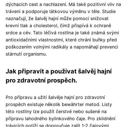
dýchacích cest a nachlazení. Má také pozitivní vliv na
trávení a podporuje látkovou výměnu v těle. Studie
naznačují, že šalvěj hajní může pomoci snižovat
krevní tlak a cholesterol, čímž přispívá k ochraně
srdce a cév. Tato léčivá rostlina je také známá svými
antioxidačními vlastnostmi, které chrání buňky před
poškozením volnými radikály a napomáhají prevenci
stárnutí organismu.
Jak připravit a používat šalvěj hajní
pro zdravotní prospěch.
Pro přípravu a užití šalvěje hajní pro zdravotní
prospěch existuje několik bewährter metod. Listy
této rostliny lze použít čerstvé nebo sušené na
přípravu lahodného bylinkového čaje. Pro zklidnění
trávicích potíží se doporučuje zalít 1-2 čajovými