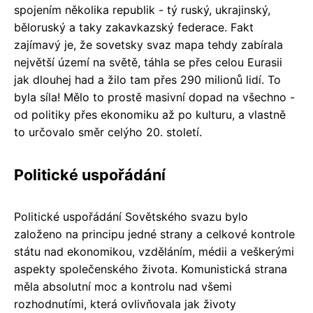
spojením několika republik - tý ruský, ukrajinský,
běloruský a taky zakavkazský federace. Fakt
zajímavý je, že sovetsky svaz mapa tehdy zabírala
největší území na světě, táhla se přes celou Eurasii
jak dlouhej had a žilo tam přes 290 milionů lidí. To
byla síla! Mělo to prostě masivní dopad na všechno -
od politiky přes ekonomiku až po kulturu, a vlastně
to určovalo směr celýho 20. století.
Politické uspořádání
Politické uspořádání Sovětského svazu bylo
založeno na principu jedné strany a celkové kontrole
státu nad ekonomikou, vzděláním, médii a veškerými
aspekty společenského života. Komunistická strana
měla absolutní moc a kontrolu nad všemi
rozhodnutími, která ovlivňovala jak životy