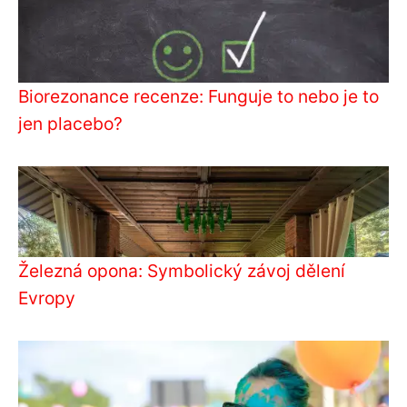
Biorezonance recenze: Funguje to nebo je to
jen placebo?
Železná opona: Symbolický závoj dělení
Evropy