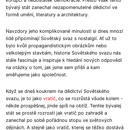
bývalý stát zanechal nezapomenutelné dědictví ve
formě umění, literatury a architektury.
Navzdory jeho komplikované minulosti si dnes mnozí
lidé připomínají Sovětský svaz s nostalgií. Ať už to
bylo kvůli propagandistickým obrázkům nebo
velkolepým stavbám, historie Sovětského svazu nás
stále fascinuje a inspiruje k hledání nových odpovědí
na otázky o tom, jak jsme sem přišli a kam
směřujeme jako společnost.
Když se dneš kouknem na dědictví Sovětského
svazu, je to jako
vratič
, co se rozrůstá všude kolem -
někde prospěšnej, jinde spíš na obtíž. Tenhle bývalej
stát se prostě rozrostl jak vratič po zahradě a
zanechal po sobě pořádnou stopu ve světových
dějinách. A stejně jako vratič, kterej se těžko dostává