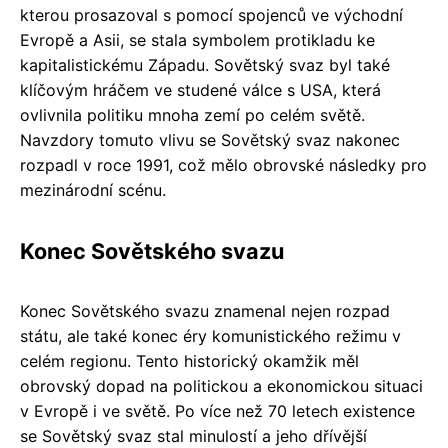
kterou prosazoval s pomocí spojenců ve východní
Evropě a Asii, se stala symbolem protikladu ke
kapitalistickému Západu. Sovětský svaz byl také
klíčovým hráčem ve studené válce s USA, která
ovlivnila politiku mnoha zemí po celém světě.
Navzdory tomuto vlivu se Sovětský svaz nakonec
rozpadl v roce 1991, což mělo obrovské následky pro
mezinárodní scénu.
Konec Sovětského svazu
Konec Sovětského svazu znamenal nejen rozpad
státu, ale také konec éry komunistického režimu v
celém regionu. Tento historický okamžik měl
obrovský dopad na politickou a ekonomickou situaci
v Evropě i ve světě. Po více než 70 letech existence
se Sovětský svaz stal minulostí a jeho dřívější