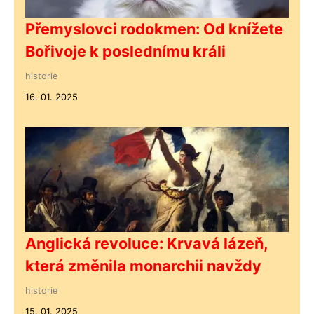
Přemyslovci rodokmen: Od knížete
Bořivoje k poslednímu králi
historie
16. 01. 2025
Anglická revoluce: Krvavá lázeň,
která změnila monarchii navždy
historie
15. 01. 2025