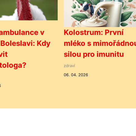
 ambulance v
Kolostrum: První
Boleslavi: Kdy
mléko s mimořádno
vit
silou pro imunitu
tologa?
zdraví
06. 04. 2026
6