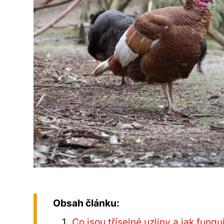
Obsah článku:
Co jsou tříselné uzliny a jak funguj