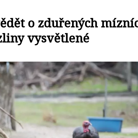
 vědět o zduřených mízní
zliny vysvětlené