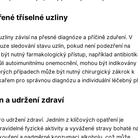
né tříselné uzliny
liny závisí na přesné diagnóze a příčině zduření. V
ze sledování stavu uzlin, pokud není podezření na
ýt nutný farmakologický přístup, například antibiotik
vůli autoimunitnímu onemocnění, mohou být indikovány
erých případech může být nutný chirurgický zákrok k
lékařem pro správnou diagnózu a individuální léčebný p
n a udržení zdraví
pro udržení zdraví. Jedním z klíčových opatření je
ravidelné fyzické aktivity a vyvážené stravy bohaté n
e kouření a nadměrné konzumaci alkoholu, což může