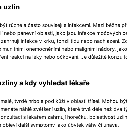
 uzlin
být různé a často souvisejí s infekcemi. Mezi běžné př
álií nebo pánevní oblasti, jako jsou infekce močových ce
ahrnují infekce v krku, tonzilitidu nebo nachlazení. Z
oimunitními onemocněními nebo maligními nádory, jako
ní reakcí na léky nebo očkování. Je důležité konzult
zliny a kdy vyhledat lékaře
malé, tvrdé hrbole pod kůží v oblasti třísel. Mohou bý
menáte náhlé zvětšení uzlin, které trvá déle než dva t
onzultaci s lékařem zahrnují horečku, bolestivost uzlin
 objeví další symptomy jako úbytek váhy či únava.