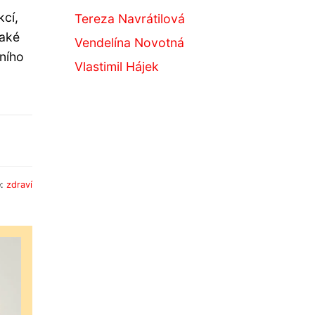
kcí,
Tereza Navrátilová
také
Vendelína Novotná
ního
Vlastimil Hájek
e:
zdraví