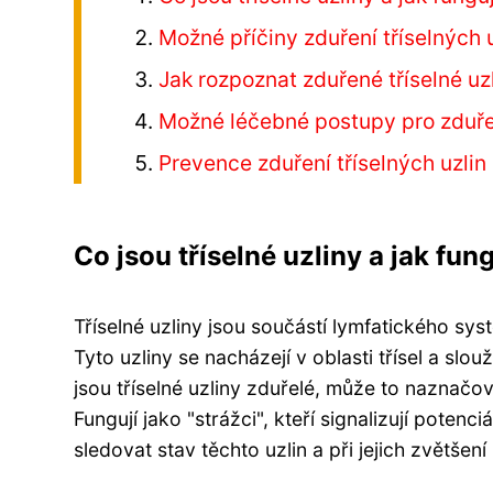
Možné příčiny zduření tříselných 
Jak rozpoznat zduřené tříselné uz
Možné léčebné postupy pro zduřen
Prevence zduření tříselných uzlin
Co jsou tříselné uzliny a jak fung
Tříselné uzliny jsou součástí lymfatického sy
Tyto uzliny se nacházejí v oblasti třísel a slouž
jsou tříselné uzliny zduřelé, může to naznačo
Fungují jako "strážci", kteří signalizují potenci
sledovat stav těchto uzlin a při jejich zvětšen