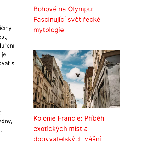
Bohové na Olympu:
Fascinující svět řecké
íčiny
mytologie
st,
duření
 je
ovat s
t
Kolonie Francie: Příběh
ýdny,
exotických míst a
,
dobyvatelských vášní