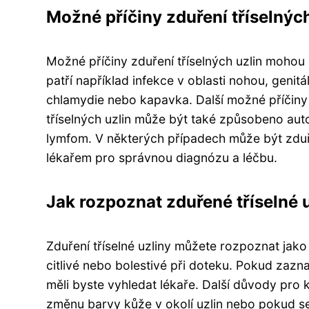
Možné příčiny zduření tříselných
Možné příčiny zduření tříselných uzlin mohou 
patří například infekce v oblasti nohou, genit
chlamydie nebo kapavka. Další možné příčiny z
tříselných uzlin může být také způsobeno aut
lymfom. V některých případech může být zduře
lékařem pro správnou diagnózu a léčbu.
Jak rozpoznat zduřené tříselné u
Zduření tříselné uzliny můžete rozpoznat jako 
citlivé nebo bolestivé při doteku. Pokud zazna
měli byste vyhledat lékaře. Další důvody pro k
změnu barvy kůže v okolí uzlin nebo pokud se