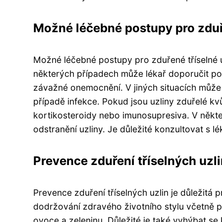
Možné léčebné postupy pro zduře
Možné léčebné postupy pro zduřené tříselné uz
některých případech může lékař doporučit pou
závažné onemocnění. V jiných situacích může b
případě infekce. Pokud jsou uzliny zduřelé k
kortikosteroidy nebo imunosupresiva. V někt
odstranění uzliny. Je důležité konzultovat s 
Prevence zduření tříselných uzli
Prevence zduření tříselných uzlin je důležitá 
dodržování zdravého životního stylu včetně p
ovoce a zeleninu. Důležité je také vyhýbat s