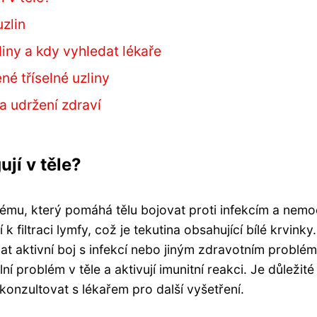
uzlin
liny a kdy vyhledat lékaře
é tříselné uzliny
 a udržení zdraví
ují v těle?
stému, který pomáhá tělu bojovat proti infekcím a nem
í k filtraci lymfy, což je tekutina obsahující bílé krvinky
vat aktivní boj s infekcí nebo jiným zdravotním problé
ální problém v těle a aktivují imunitní reakci. Je důležité
í konzultovat s lékařem pro další vyšetření.