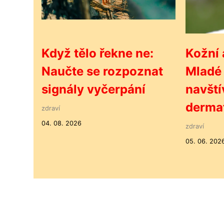
Když tělo řekne ne:
Kožní
Naučte se rozpoznat
Mladé 
signály vyčerpání
navští
derma
zdraví
04. 08. 2026
zdraví
05. 06. 202