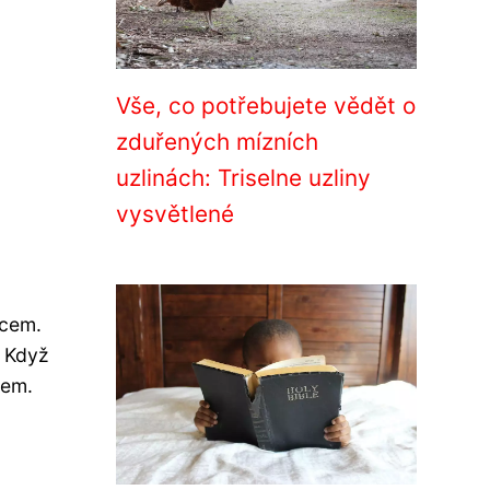
Vše, co potřebujete vědět o
zduřených mízních
uzlinách: Triselne uzliny
vysvětlené
ocem.
. Když
mem.