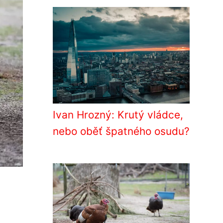
Ivan Hrozný: Krutý vládce,
nebo oběť špatného osudu?