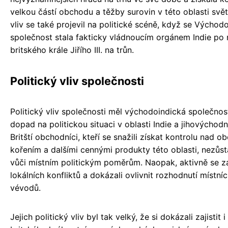
velkou částí obchodu a těžby surovin v této oblasti svět
vliv se také projevil na politické scéně, když se Východ
společnost stala fakticky vládnoucím orgánem Indie po
britského krále Jiřího III. na trůn.
Politický vliv společnosti
Politický vliv společnosti měl východoindická společno
dopad na politickou situaci v oblasti Indie a jihovýchodn
Britští obchodníci, kteří se snažili získat kontrolu nad 
kořením a dalšími cennými produkty této oblasti, nezůsta
vůči místním politickým poměrům. Naopak, aktivně se za
lokálních konfliktů a dokázali ovlivnit rozhodnutí místníc
vévodů.
Jejich politický vliv byl tak velký, že si dokázali zajistit