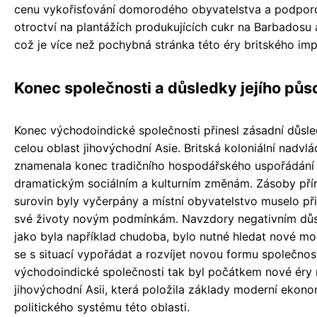
cenu vykořisťování domorodého obyvatelstva a podpor
otroctví na plantážích produkujících cukr na Barbadosu
což je více než pochybná stránka této éry britského imp
Konec společnosti a důsledky jejího půs
Konec východoindické společnosti přinesl zásadní důsl
celou oblast jihovýchodní Asie. Britská koloniální nadvlá
znamenala konec tradičního hospodářského uspořádání 
dramatickým sociálním a kulturním změnám. Zásoby pří
surovin byly vyčerpány a místní obyvatelstvo muselo př
své životy novým podmínkám. Navzdory negativním dů
jako byla například chudoba, bylo nutné hledat nové mož
se s situací vypořádat a rozvíjet novou formu společnos
východoindické společnosti tak byl počátkem nové éry 
jihovýchodní Asii, která položila základy moderní ekono
politického systému této oblasti.