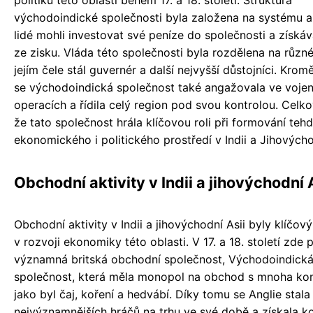
politiku této oblasti během 17. a 18. století. Struktura
východoindické společnosti byla založena na systému ak
lidé mohli investovat své peníze do společnosti a získáv
ze zisku. Vláda této společnosti byla rozdělena na různé
jejím čele stál guvernér a další nejvyšší důstojníci. Kro
se východoindická společnost také angažovala ve voje
operacích a řídila celý region pod svou kontrolou. Celkov
že tato společnost hrála klíčovou roli při formování tehd
ekonomického i politického prostředí v Indii a Jihovýcho
Obchodní aktivity v Indii a jihovýchodní 
Obchodní aktivity v Indii a jihovýchodní Asii byly klíčov
v rozvoji ekonomiky této oblasti. V 17. a 18. století zde 
významná britská obchodní společnost, Východoindick
společnost, která měla monopol na obchod s mnoha ko
jako byl čaj, koření a hedvábí. Díky tomu se Anglie stala
nejvýznamnějších hráčů na trhu ve své době a získala k