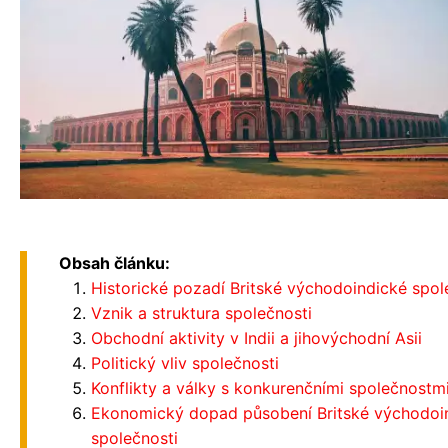
Obsah článku:
Historické pozadí Britské východoindické spol
Vznik a struktura společnosti
Obchodní aktivity v Indii a jihovýchodní Asii
Politický vliv společnosti
Konflikty a války s konkurenčními společnostm
Ekonomický dopad působení Britské východoi
společnosti