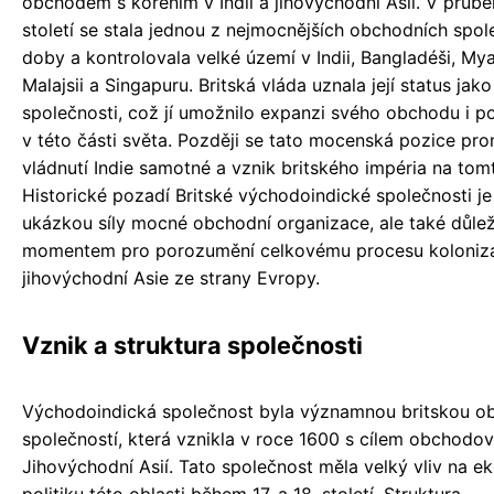
obchodem s kořením v Indii a jihovýchodní Asii. V průběh
století se stala jednou z nejmocnějších obchodních spol
doby a kontrolovala velké území v Indii, Bangladéši, My
Malajsii a Singapuru. Britská vláda uznala její status ja
společnosti, což jí umožnilo expanzi svého obchodu i po
v této části světa. Později se tato mocenská pozice pro
vládnutí Indie samotné a vznik britského impéria na tom
Historické pozadí Britské východoindické společnosti je
ukázkou síly mocné obchodní organizace, ale také důle
momentem pro porozumění celkovému procesu koloniz
jihovýchodní Asie ze strany Evropy.
Vznik a struktura společnosti
Východoindická společnost byla významnou britskou o
společností, která vznikla v roce 1600 s cílem obchodova
Jihovýchodní Asií. Tato společnost měla velký vliv na 