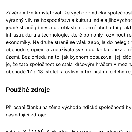
Závěrem lze konstatovat, že východoindická společnos
výrazný vliv na hospodářství a kulturu Indie a jihovýcho
jedné straně přinesla do oblasti moderní obchodní prakt
infrastrukturu a technologie, které pomohly rozvinout re
ekonomiky. Na druhé straně se však zapojila do nelegit
obchodu s opiem a zneužívala své moci ke kolonizaci n
území. Bez ohledu na to, jak bychom posuzovali její dědic
je, že tato společnost se stala klíčovým hráčem v mezi
obchodě 17. a 18. století a ovlivnila tak historii celého re
Použité zdroje
Při psaní článku na téma východoindické společnosti by
následující zdroje:
- Bose, S. (2006). A Hundred Horizons: The Indian Ocea