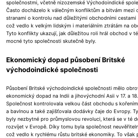
společnostmi, včetně nizozemské Východoindické spole
Často docházelo k válečným konfliktům a bitvám mezi
stranami o kontrolu nad důležitými obchodními cestami a
což vedlo k velkým lidským i materiálním ztrátám na ob
Tyto konflikty ukazují, jak důležitou roli hrál obchod v t
mocné tyto společnosti skutečně byly.
Ekonomický dopad působení Britské
východoindické společnosti
Působení Britské východoindické společnosti mělo obr
ekonomický dopad na Indii a jihovýchodní Asii v 17. a 18. 
Společnost kontrolovala velkou část obchodu s koření
a bavlnou a také zajišťovala dodávky čaje do Evropy. T
byly nezbytné pro průmyslovou revoluci, která se v té 
rozvíjet v Evropě. Díky tomu byla společnost neuvěřitel
což vedlo k rychlému růstu britské ekonomiky. To však p