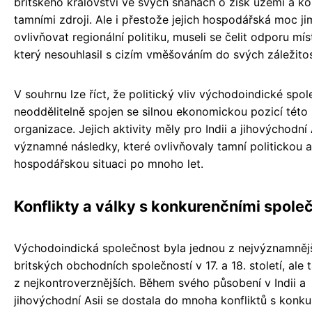
britského království ve svých snahách o zisk území a ko
tamními zdroji. Ale i přestože jejich hospodářská moc j
ovlivňovat regionální politiku, museli se čelit odporu míst
který nesouhlasil s cizím vměšováním do svých záležitos
V souhrnu lze říct, že politický vliv východoindické spol
neoddělitelně spojen se silnou ekonomickou pozicí této 
organizace. Jejich aktivity měly pro Indii a jihovýchodní 
významné následky, které ovlivňovaly tamní politickou a
hospodářskou situaci po mnoho let.
Konflikty a války s konkurenčními spole
Východoindická společnost byla jednou z nejvýznamněj
britských obchodních společností v 17. a 18. století, ale
z nejkontroverznějších. Během svého působení v Indii a
jihovýchodní Asii se dostala do mnoha konfliktů s konk