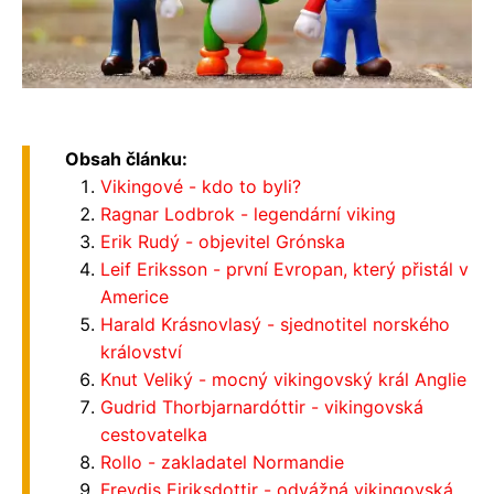
Obsah článku:
Vikingové - kdo to byli?
Ragnar Lodbrok - legendární viking
Erik Rudý - objevitel Grónska
Leif Eriksson - první Evropan, který přistál v
Americe
Harald Krásnovlasý - sjednotitel norského
království
Knut Veliký - mocný vikingovský král Anglie
Gudrid Thorbjarnardóttir - vikingovská
cestovatelka
Rollo - zakladatel Normandie
Freydis Eiriksdottir - odvážná vikingovská