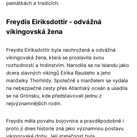
památkách a tradicích.
Freydis Eiriksdottir - odvážná
vikingovská žena
Freydis Eiriksdottir byla neohrožená a odvážná
vikingovská žena, která se proslavila svou
rozhodností a hrdinstvím. Narodila se na Islandu jako
dcera slavných vikingů Eirika Raudeho a jeho
manželky Thorhildy. Společně s manželem se vydala
na nebezpečné cesty přes Atlantský oceán a usadila
se na Grónsku, kde představovali jednu z
nejvýznamnějších rodin.
Freydis měla povahu bojovnice a pravděpodobně i
proto ji dnes historie zná jako významnou postavu
vikingovské doby. Její statečnost byla