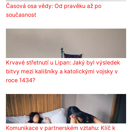
Časová osa vědy: Od pravěku až po
současnost
Krvavé střetnutí u Lipan: Jaký byl výsledek
bitvy mezi kališníky a katolickými vojsky v
roce 1434?
Komunikace v partnerském vztahu: Klíč k