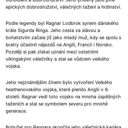
epických dobrodružství, válečných tažení a hrdinství.
Podle legendy byl Ragnar Lodbrok synem dánského
krále Sigurda Ringa. Jeho cesta za slávou a
bohatstvím začala již jako mladý muž, kdy se spolu s
bratry účastnil nájezdů na Anglii, Francii i Norsko.
Později si pak získal uznání mezi ostatními
vikingskými válečníky a stal se vůdcem velkého
vojska.
Jeho nejznámějším činem bylo vytvoření Velkého
heathenovského vojska, které plenilo Anglii v 9.
století. Ragnar vedl toto vojsko na mnoha úspěšných
taženích a stal se symbolem severu pro mnohé
generace.
Bohužel pro Ragnara skončila jeho válečnická kariéra