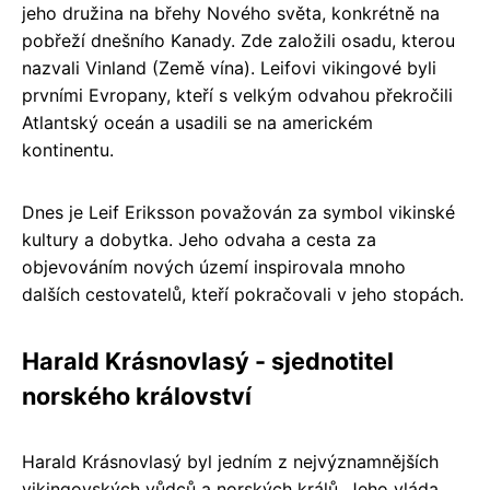
jeho družina na břehy Nového světa, konkrétně na
pobřeží dnešního Kanady. Zde založili osadu, kterou
nazvali Vinland (Země vína). Leifovi vikingové byli
prvními Evropany, kteří s velkým odvahou překročili
Atlantský oceán a usadili se na americkém
kontinentu.
Dnes je Leif Eriksson považován za symbol vikinské
kultury a dobytka. Jeho odvaha a cesta za
objevováním nových území inspirovala mnoho
dalších cestovatelů, kteří pokračovali v jeho stopách.
Harald Krásnovlasý - sjednotitel
norského království
Harald Krásnovlasý byl jedním z nejvýznamnějších
vikingovských vůdců a norských králů. Jeho vláda