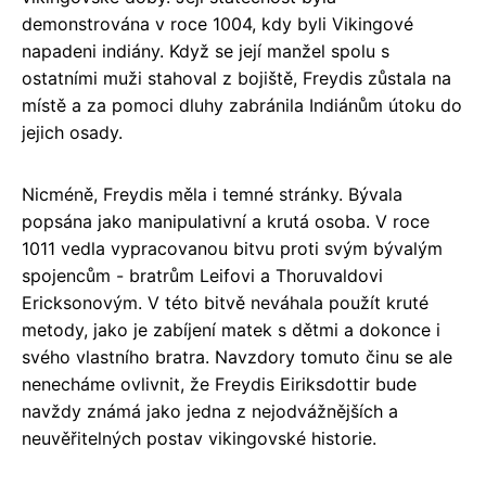
demonstrována v roce 1004, kdy byli Vikingové
napadeni indiány. Když se její manžel spolu s
ostatními muži stahoval z bojiště, Freydis zůstala na
místě a za pomoci dluhy zabránila Indiánům útoku do
jejich osady.
Nicméně, Freydis měla i temné stránky. Bývala
popsána jako manipulativní a krutá osoba. V roce
1011 vedla vypracovanou bitvu proti svým bývalým
spojencům - bratrům Leifovi a Thoruvaldovi
Ericksonovým. V této bitvě neváhala použít kruté
metody, jako je zabíjení matek s dětmi a dokonce i
svého vlastního bratra. Navzdory tomuto činu se ale
nenecháme ovlivnit, že Freydis Eiriksdottir bude
navždy známá jako jedna z nejodvážnějších a
neuvěřitelných postav vikingovské historie.