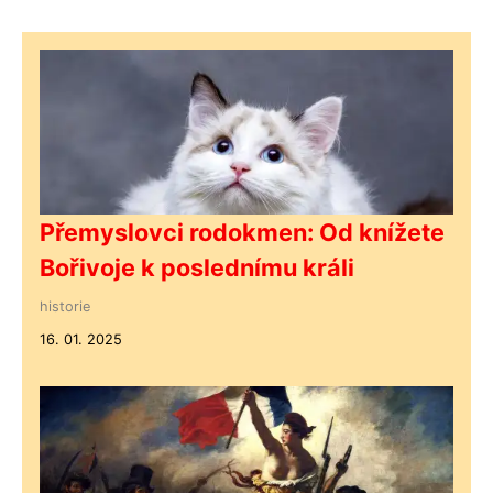
Přemyslovci rodokmen: Od knížete
Bořivoje k poslednímu králi
historie
16. 01. 2025