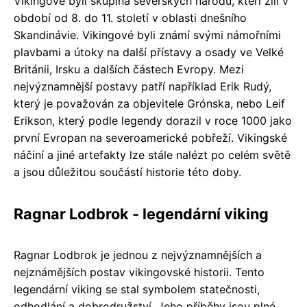
Vikingové byli skupina severských národů, kteří žili v
období od 8. do 11. století v oblasti dnešního
Skandinávie. Vikingové byli známí svými námořními
plavbami a útoky na další přístavy a osady ve Velké
Británii, Irsku a dalších částech Evropy. Mezi
nejvýznamnější postavy patří například Erik Rudý,
který je považován za objevitele Grónska, nebo Leif
Erikson, který podle legendy dorazil v roce 1000 jako
první Evropan na severoamerické pobřeží. Vikingské
náčiní a jiné artefakty lze stále nalézt po celém světě
a jsou důležitou součástí historie této doby.
Ragnar Lodbrok - legendární viking
Ragnar Lodbrok je jednou z nejvýznamnějších a
nejznámějších postav vikingovské historii. Tento
legendární viking se stal symbolem statečnosti,
odhodlání a dobrodružství. Jeho příběhy jsou plné