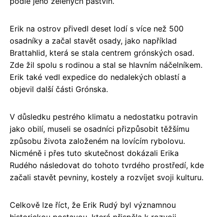
podle jeho zelených pastvin.
Erik na ostrov přivedl deset lodí s více než 500
osadníky a začal stavět osady, jako například
Brattahlid, která se stala centrem grónských osad.
Zde žil spolu s rodinou a stal se hlavním náčelníkem.
Erik také vedl expedice do nedalekých oblastí a
objevil další části Grónska.
V důsledku pestrého klimatu a nedostatku potravin
jako obilí, museli se osadníci přizpůsobit těžšímu
způsobu života založeném na lovícím rybolovu.
Nicméně i přes tuto skutečnost dokázali Erika
Rudého následovat do tohoto tvrdého prostředí, kde
začali stavět pevniny, kostely a rozvíjet svoji kulturu.
Celkově lze říct, že Erik Rudý byl významnou