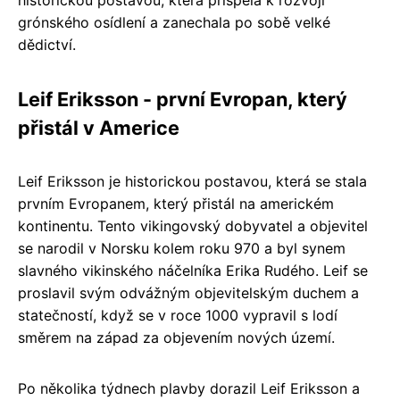
historickou postavou, která přispěla k rozvoji
grónského osídlení a zanechala po sobě velké
dědictví.
Leif Eriksson - první Evropan, který
přistál v Americe
Leif Eriksson je historickou postavou, která se stala
prvním Evropanem, který přistál na americkém
kontinentu. Tento vikingovský dobyvatel a objevitel
se narodil v Norsku kolem roku 970 a byl synem
slavného vikinského náčelníka Erika Rudého. Leif se
proslavil svým odvážným objevitelským duchem a
statečností, když se v roce 1000 vypravil s lodí
směrem na západ za objevením nových území.
Po několika týdnech plavby dorazil Leif Eriksson a