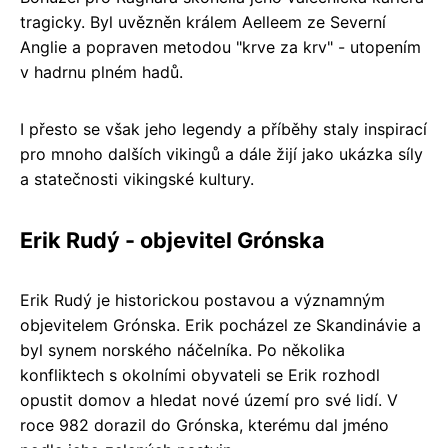
tragicky. Byl uvězněn králem Aelleem ze Severní
Anglie a popraven metodou "krve za krv" - utopením
v hadrnu plném hadů.
I přesto se však jeho legendy a příběhy staly inspirací
pro mnoho dalších vikingů a dále žijí jako ukázka síly
a statečnosti vikingské kultury.
Erik Rudý - objevitel Grónska
Erik Rudý je historickou postavou a významným
objevitelem Grónska. Erik pocházel ze Skandinávie a
byl synem norského náčelníka. Po několika
konfliktech s okolními obyvateli se Erik rozhodl
opustit domov a hledat nové území pro své lidí. V
roce 982 dorazil do Grónska, kterému dal jméno