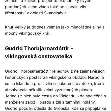
zeměmi a zajistit prosperitu ekonomiky svých
poddaných. Jeho vláda také posilovala vliv
křesťanství v oblasti Skandinávie.
Knut Veliký je dodnes vnímán jako mimořádně silný a
mocný vikingovský král.
Gudrid Thorbjarnardóttir -
vikingovská cestovatelka
Gudrid Thorbjarnardóttir je jednou z nejzajímavějších
historických postav ze vikingského období. Narodila
se na Islandu a proslavila se jako cestovatelka, která
absolvovala několik velmi významných plaveb.
Jednou z nich byla cesta do Vinlandu, kde společně s
manželem založili osadu a žili s tamními indiány.
Gudrid později odešla do Grónska, kde se připojila ke