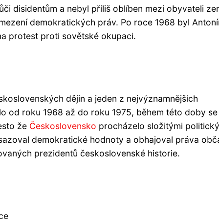
vůči disidentům a nebyl příliš oblíben mezi obyvateli ze
mezení demokratických práv. Po roce 1968 byl Antoní
a protest proti sovětské okupaci.
koslovenských dějin a jeden z nejvýznamnějších
alo od roku 1968 až do roku 1975, během této doby s
řesto že
Československo
procházelo složitými politick
sazoval demokratické hodnoty a obhajoval práva obč
tovaných prezidentů československé historie.
ce