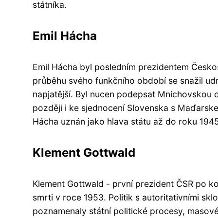
státníka.
Emil Hácha
Emil Hácha byl posledním prezidentem Česko
průběhu svého funkčního období se snažil udrže
napjatější. Byl nucen podepsat Mnichovskou 
později i ke sjednocení Slovenska s Maďars
Hácha uznán jako hlava státu až do roku 19
Klement Gottwald
Klement Gottwald - první prezident ČSR po ko
smrti v roce 1953. Politik s autoritativními s
poznamenaly státní politické procesy, masov