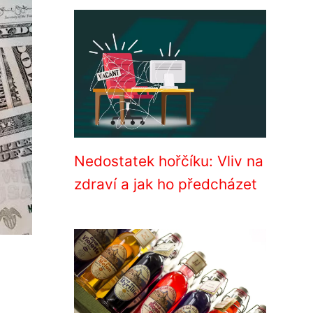
Nedostatek hořčíku: Vliv na
zdraví a jak ho předcházet