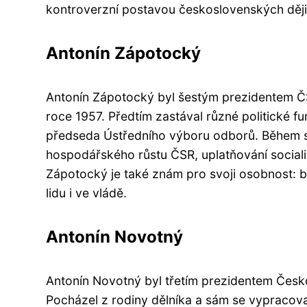
kontroverzní postavou československých dějin
Antonín Zápotocký
Antonín Zápotocký byl šestým prezidentem ČSR
roce 1957. Předtím zastával různé politické f
předseda Ústředního výboru odborů. Během s
hospodářského růstu ČSR, uplatňování sociali
Zápotocký je také znám pro svoji osobnost: by
lidu i ve vládě.
Antonín Novotný
Antonín Novotný byl třetím prezidentem Česko
Pocházel z rodiny dělníka a sám se vypracova