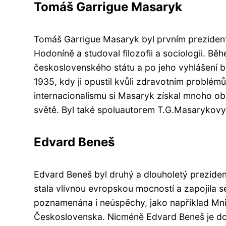
Tomáš Garrigue Masaryk
Tomáš Garrigue Masaryk byl prvním prezident
Hodoníně a studoval filozofii a sociologii. B
československého státu a po jeho vyhlášení by
1935, kdy ji opustil kvůli zdravotním problé
internacionalismu si Masaryk získal mnoho ob
světě. Byl také spoluautorem T.G.Masarykovy 
Edvard Beneš
Edvard Beneš byl druhý a dlouholetý prezide
stala vlivnou evropskou mocností a zapojila s
poznamenána i neúspěchy, jako například Mn
Československa. Nicméně Edvard Beneš je d