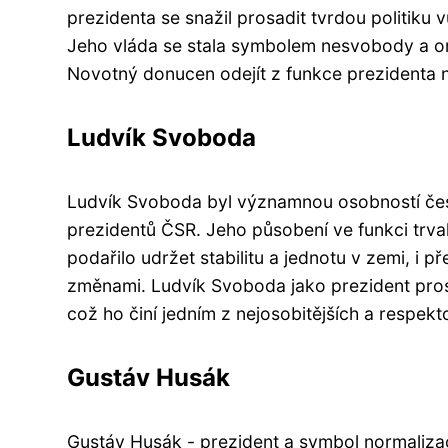
prezidenta se snažil prosadit tvrdou politiku 
Jeho vláda se stala symbolem nesvobody a o
Novotný donucen odejít z funkce prezidenta n
Ludvík Svoboda
Ludvík Svoboda byl významnou osobností čes
prezidentů ČSR. Jeho působení ve funkci trv
podařilo udržet stabilitu a jednotu v zemi, i p
změnami. Ludvík Svoboda jako prezident pro
což ho činí jedním z nejosobitějších a respek
Gustáv Husák
Gustáv Husák - prezident a symbol normaliza