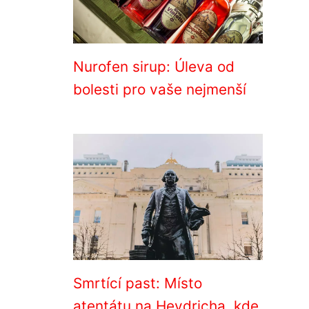
Nurofen sirup: Úleva od
bolesti pro vaše nejmenší
Smrtící past: Místo
atentátu na Heydricha, kde