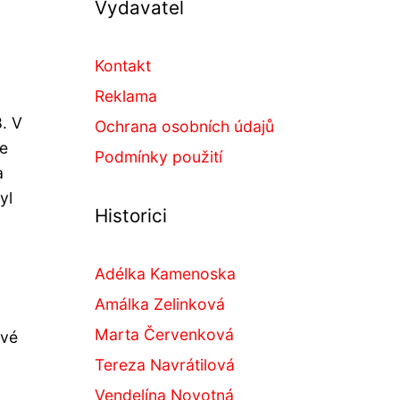
Vydavatel
Kontakt
Reklama
. V
Ochrana osobních údajů
le
Podmínky použití
a
yl
Historici
Adélka Kamenoska
Amálka Zelinková
Marta Červenková
své
Tereza Navrátilová
Vendelína Novotná