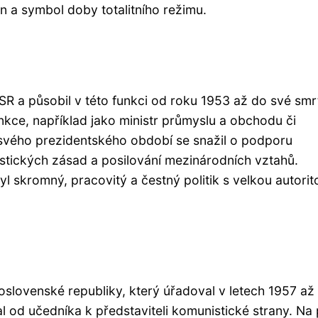
 a symbol doby totalitního režimu.
 a působil v této funkci od roku 1953 až do své smrt
unkce, například jako ministr průmyslu a obchodu či
vého prezidentského období se snažil o podporu
stických zásad a posilování mezinárodních vztahů.
l skromný, pracovitý a čestný politik s velkou autorit
slovenské republiky, který úřadoval v letech 1957 až
l od učedníka k představiteli komunistické strany. Na