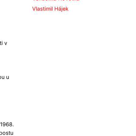
Vlastimil Hájek
i v
ou u
 1968.
 postu