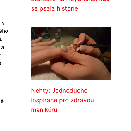
se psala historie
 v
lého
ku
 a
m
0.
Nehty: Jednoduché
inspirace pro zdravou
mě
manikúru