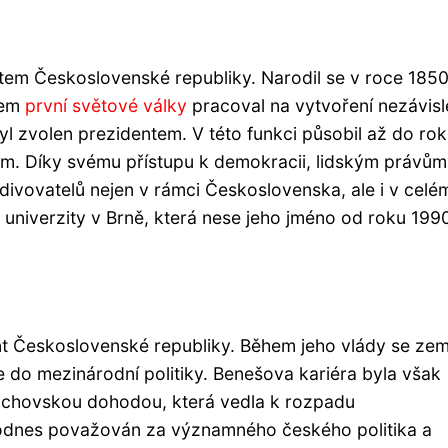
em Československé republiky. Narodil se v roce 1850
ěhem
první světové války
pracoval na vytvoření nezávis
l zvolen prezidentem. V této funkci působil až do ro
mům. Díky svému přístupu k demokracii, lidským právům
divovatelů nejen v rámci Československa, ale i v celé
univerzity v Brně, která nese jeho jméno od roku 199
nt Československé republiky. Během jeho vlády se ze
e do mezinárodní politiky. Benešova kariéra byla však
ichovskou dohodou, která vedla k rozpadu
odnes považován za významného českého politika a