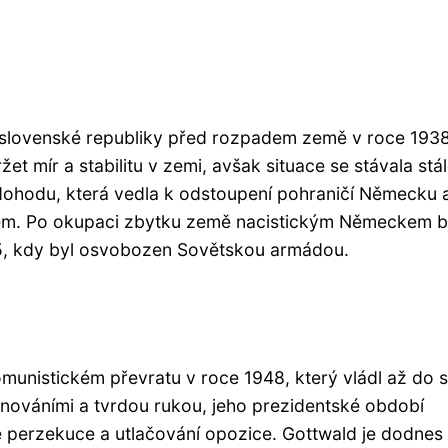
slovenské republiky před rozpadem země v roce 1938
t mír a stabilitu v zemi, avšak situace se stávala stá
dohodu, která vedla k odstoupení pohraničí Německu 
kem. Po okupaci zbytku země nacistickým Německem b
45, kdy byl osvobozen Sovětskou armádou.
munistickém převratu v roce 1948, který vládl až do 
klonováními a tvrdou rukou, jeho prezidentské období
é perzekuce a utlačování opozice. Gottwald je dodnes