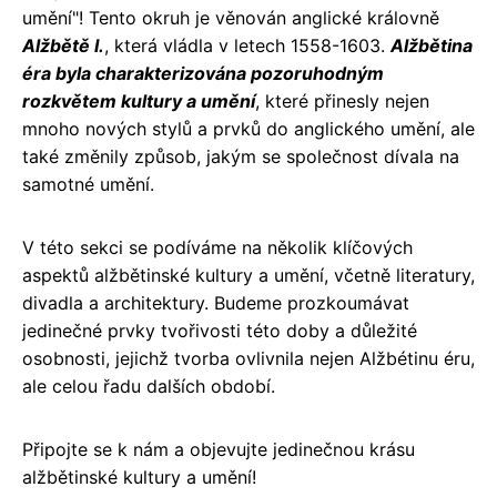
umění"! Tento okruh je věnován anglické královně
Alžbětě I.
, která vládla v letech 1558-1603.
Alžbětina
éra byla charakterizována pozoruhodným
rozkvětem kultury a umění
, které přinesly nejen
mnoho nových stylů a prvků do anglického umění, ale
také změnily způsob, jakým se společnost dívala na
samotné umění.
V této sekci se podíváme na několik klíčových
aspektů alžbětinské kultury a umění, včetně literatury,
divadla a architektury. Budeme prozkoumávat
jedinečné prvky tvořivosti této doby a důležité
osobnosti, jejichž tvorba ovlivnila nejen Alžbétinu éru,
ale celou řadu dalších období.
Připojte se k nám a objevujte jedinečnou krásu
alžbětinské kultury a umění!