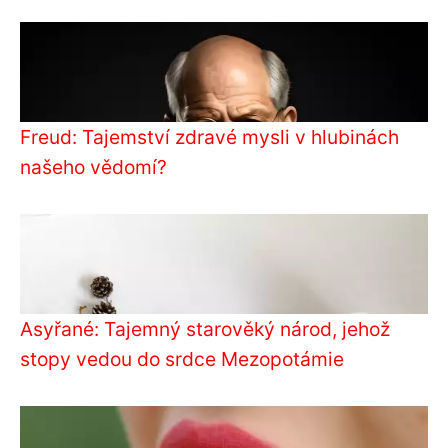
Freud: Tajemství zdravé mysli v hlubinách
našeho vědomí?
Asyřané: Tajemný starověký národ, jehož
stopy vedou do srdce Mezopotámie