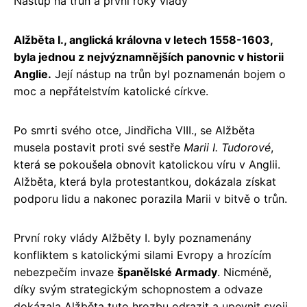
Nástup na trůn a první roky vlády
Alžběta I., anglická královna v letech 1558-1603,
byla jednou z nejvýznamnějších panovnic v historii
Anglie.
Její nástup na trůn byl poznamenán bojem o
moc a nepřátelstvím katolické církve.
Po smrti svého otce, Jindřicha VIII., se Alžběta
musela postavit proti své sestře
Marii I. Tudorové
,
která se pokoušela obnovit katolickou víru v Anglii.
Alžběta, která byla protestantkou, dokázala získat
podporu lidu a nakonec porazila Marii v bitvě o trůn.
První roky vlády Alžběty I. byly poznamenány
konfliktem s katolickými silami Evropy a hrozícím
nebezpečím invaze
španělské Armady
. Nicméně,
díky svým strategickým schopnostem a odvaze
dokázala Alžběta tuto hrozbu odrazit a upevnit svoji