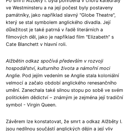
Po smrti Alžběty I. byla pohřbena v chóru katedrály
ve Westminsteru a na její počest byly postaveny
památníky, jako například slavný "Globe Theatre",
který se stal symbolem anglického divadla. Její
důležitost je také patrná v řadě literárních a
filmových děl, jako je například film "Elizabeth" s
Cate Blanchett v hlavní roli.
Alžbětin odkaz spočívá především v rozvoji
hospodářství, kulturního života a námořní moci
Anglie.
Pod jejím vedením se Anglie stala koloniální
velmocí a začalo období anglického renesančního
umění. Zanechala také silnou stopu po sobě ve svém
politickém dědictví – známým je zejména její tradiční
symbol - Virgin Queen.
Závěrem lze konstatovat, že smrt a odkaz Alžběty I.
jsou nedílnou součástí anglických dějin a její vliv