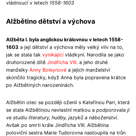
vládnoucí v letech
1558-1603
Alžbětino dětství a výchova
Alžběta I. byla anglickou královnou v letech 1558-
1603
a její dětství a výchova měly velký vliv na to,
jak se stala tak
vynikající
vládkyní. Narodila se jako
druhorozené dítě
Jindřicha VIII.
a jeho druhé
manželky
Anny Boleynové
a jejich manželství
skončilo tragicky, když Anna byla popravena krátce
po Alžbětiných narozeninách.
Alžbětin otec se později oženil s Kateřinou Parr, která
se stala Alžbětinou nevlastní matkou a
podporovala ji
ve studiu literatury, hudby, jazyků a náboženství
.
Avšak po smrti krále Jindřicha VIII. Alžbětina
poloviční sestra Marie Tudorovna nastoupila na trůn