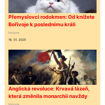
Přemyslovci rodokmen: Od knížete
Bořivoje k poslednímu králi
historie
16. 01. 2025
Anglická revoluce: Krvavá lázeň,
která změnila monarchii navždy
historie