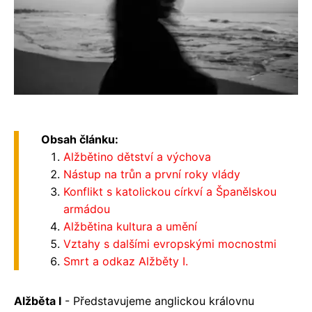
Obsah článku:
Alžbětino dětství a výchova
Nástup na trůn a první roky vlády
Konflikt s katolickou církví a Španělskou
armádou
Alžbětina kultura a umění
Vztahy s dalšími evropskými mocnostmi
Smrt a odkaz Alžběty I.
Alžběta I
- Představujeme anglickou královnu