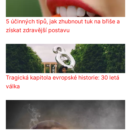
5 účinných tipů, jak zhubnout tuk na břiše a
získat zdravější postavu
Tragická kapitola evropské historie: 30 letá
válka