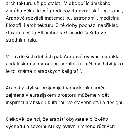
architekturu už po staletí. V období islámského
zlatého věku, které předcházelo evropské renesanci,
Arabové rozvíjeli matematiku, astronomii, medicínu,
filozofii i architekturu. Z té doby pochází například
slavná mešita Alhambra v Granadě či Kúfa ve
středním Iráku.
V pozdějších dobách pak Arabové ovlivnili například
andaluskou a marockou architekturu či malířství jako
je to známé z arabských kaligrafií.
Arabský styl se projevuje i v moderním umění -
zejména v eurasijském prostoru můžeme vidět
inspiraci arabskou kulturou ve stavebnictví a designu.
Celkově lze říci, že arabští obyvatelé blízkého
východu a severní Afriky ovlivnili mnoho různých