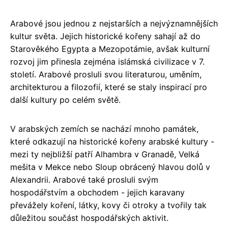
Arabové jsou jednou z nejstarších a nejvýznamnějších
kultur světa. Jejich historické kořeny sahají až do
Starověkého Egypta a Mezopotámie, avšak kulturní
rozvoj jim přinesla zejména islámská civilizace v 7.
století. Arabové prosluli svou literaturou, uměním,
architekturou a filozofií, které se staly inspirací pro
další kultury po celém světě.
V arabských zemích se nachází mnoho památek,
které odkazují na historické kořeny arabské kultury -
mezi ty nejbližší patří Alhambra v Granadě, Velká
mešita v Mekce nebo Sloup obrácený hlavou dolů v
Alexandrii. Arabové také prosluli svým
hospodářstvím a obchodem - jejich karavany
převážely koření, látky, kovy či otroky a tvořily tak
důležitou součást hospodářských aktivit.