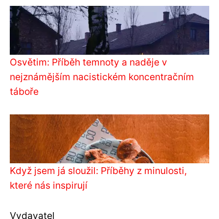
Osvětim: Příběh temnoty a naděje v
nejznámějším nacistickém koncentračním
táboře
Když jsem já sloužil: Příběhy z minulosti,
které nás inspirují
Vydavatel