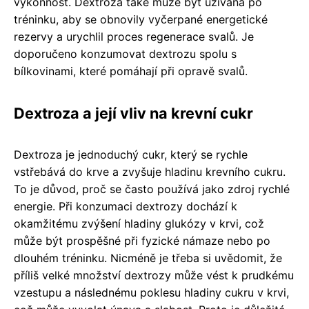
výkonnost. Dextroza také může být užívána po
tréninku, aby se obnovily vyčerpané energetické
rezervy a urychlil proces regenerace svalů. Je
doporučeno konzumovat dextrozu spolu s
bílkovinami, které pomáhají při opravě svalů.
Dextroza a její vliv na krevní cukr
Dextroza je jednoduchý cukr, který se rychle
vstřebává do krve a zvyšuje hladinu krevního cukru.
To je důvod, proč se často používá jako zdroj rychlé
energie. Při konzumaci dextrozy dochází k
okamžitému zvýšení hladiny glukózy v krvi, což
může být prospěšné při fyzické námaze nebo po
dlouhém tréninku. Nicméně je třeba si uvědomit, že
příliš velké množství dextrozy může vést k prudkému
vzestupu a následnému poklesu hladiny cukru v krvi,