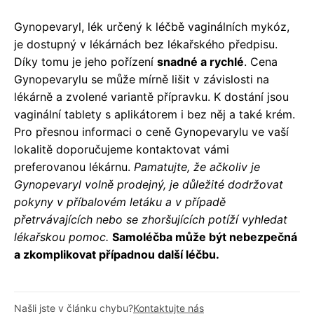
Gynopevaryl, lék určený k léčbě vaginálních mykóz,
je dostupný v lékárnách bez lékařského předpisu.
Díky tomu je jeho pořízení
snadné a rychlé
. Cena
Gynopevarylu se může mírně lišit v závislosti na
lékárně a zvolené variantě přípravku. K dostání jsou
vaginální tablety s aplikátorem i bez něj a také krém.
Pro přesnou informaci o ceně Gynopevarylu ve vaší
lokalitě doporučujeme kontaktovat vámi
preferovanou lékárnu.
Pamatujte, že ačkoliv je
Gynopevaryl volně prodejný, je důležité dodržovat
pokyny v příbalovém letáku a v případě
přetrvávajících nebo se zhoršujících potíží vyhledat
lékařskou pomoc.
Samoléčba může být nebezpečná
a zkomplikovat případnou další léčbu.
Našli jste v článku chybu?
Kontaktujte nás