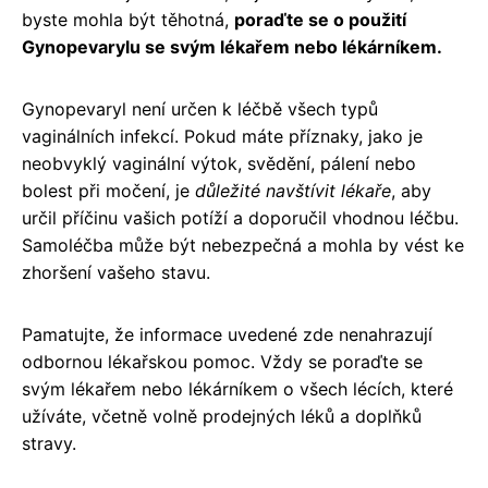
byste mohla být těhotná,
poraďte se o použití
Gynopevarylu se svým lékařem nebo lékárníkem.
Gynopevaryl není určen k léčbě všech typů
vaginálních infekcí. Pokud máte příznaky, jako je
neobvyklý vaginální výtok, svědění, pálení nebo
bolest při močení, je
důležité navštívit lékaře
, aby
určil příčinu vašich potíží a doporučil vhodnou léčbu.
Samoléčba může být nebezpečná a mohla by vést ke
zhoršení vašeho stavu.
Pamatujte, že informace uvedené zde nenahrazují
odbornou lékařskou pomoc. Vždy se poraďte se
svým lékařem nebo lékárníkem o všech lécích, které
užíváte, včetně volně prodejných léků a doplňků
stravy.