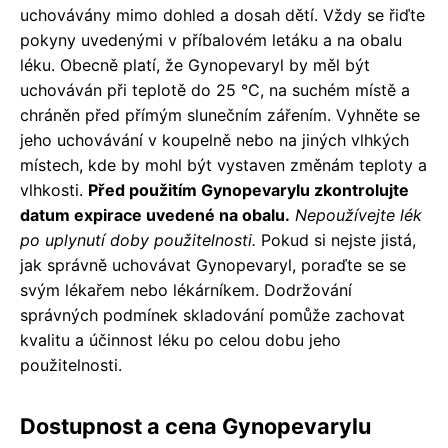
uchovávány mimo dohled a dosah dětí. Vždy se řiďte
pokyny uvedenými v příbalovém letáku a na obalu
léku. Obecně platí, že Gynopevaryl by měl být
uchováván při teplotě do 25 °C, na suchém místě a
chráněn před přímým slunečním zářením. Vyhněte se
jeho uchovávání v koupelně nebo na jiných vlhkých
místech, kde by mohl být vystaven změnám teploty a
vlhkosti.
Před použitím Gynopevarylu zkontrolujte
datum expirace uvedené na obalu.
Nepoužívejte lék
po uplynutí doby použitelnosti.
Pokud si nejste jistá,
jak správně uchovávat Gynopevaryl, poraďte se se
svým lékařem nebo lékárníkem. Dodržování
správných podmínek skladování pomůže zachovat
kvalitu a účinnost léku po celou dobu jeho
použitelnosti.
Dostupnost a cena Gynopevarylu