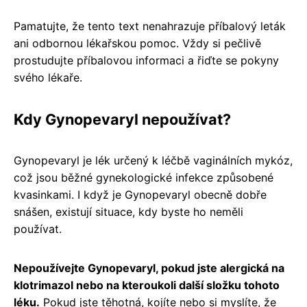
Pamatujte, že tento text nenahrazuje příbalový leták
ani odbornou lékařskou pomoc. Vždy si pečlivě
prostudujte příbalovou informaci a řiďte se pokyny
svého lékaře.
Kdy Gynopevaryl nepoužívat?
Gynopevaryl je lék určený k léčbě vaginálních mykóz,
což jsou běžné gynekologické infekce způsobené
kvasinkami. I když je Gynopevaryl obecně dobře
snášen, existují situace, kdy byste ho neměli
používat.
Nepoužívejte Gynopevaryl, pokud jste alergická na
klotrimazol nebo na kteroukoli další složku tohoto
léku.
Pokud jste těhotná, kojíte nebo si myslíte, že