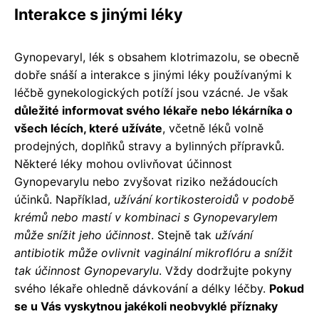
Interakce s jinými léky
Gynopevaryl, lék s obsahem klotrimazolu, se obecně
dobře snáší a interakce s jinými léky používanými k
léčbě gynekologických potíží jsou vzácné. Je však
důležité informovat svého lékaře nebo lékárníka o
všech lécích, které užíváte
, včetně léků volně
prodejných, doplňků stravy a bylinných přípravků.
Některé léky mohou ovlivňovat účinnost
Gynopevarylu nebo zvyšovat riziko nežádoucích
účinků. Například,
užívání kortikosteroidů v podobě
krémů nebo mastí v kombinaci s Gynopevarylem
může snížit jeho účinnost
. Stejně tak
užívání
antibiotik může ovlivnit vaginální mikroflóru a snížit
tak účinnost Gynopevarylu
. Vždy dodržujte pokyny
svého lékaře ohledně dávkování a délky léčby.
Pokud
se u Vás vyskytnou jakékoli neobvyklé příznaky