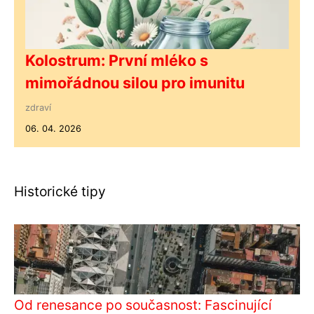
Kolostrum: První mléko s
mimořádnou silou pro imunitu
zdraví
06. 04. 2026
Historické tipy
Od renesance po současnost: Fascinující