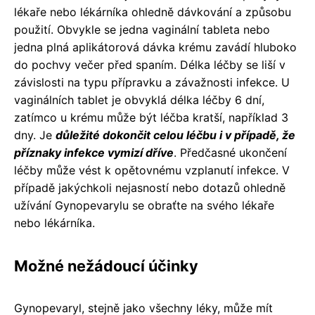
lékaře nebo lékárníka ohledně dávkování a způsobu
použití. Obvykle se jedna vaginální tableta nebo
jedna plná aplikátorová dávka krému zavádí hluboko
do pochvy večer před spaním. Délka léčby se liší v
závislosti na typu přípravku a závažnosti infekce. U
vaginálních tablet je obvyklá délka léčby 6 dní,
zatímco u krému může být léčba kratší, například 3
dny. Je
důležité dokončit celou léčbu i v případě, že
příznaky infekce vymizí dříve
. Předčasné ukončení
léčby může vést k opětovnému vzplanutí infekce. V
případě jakýchkoli nejasností nebo dotazů ohledně
užívání Gynopevarylu se obraťte na svého lékaře
nebo lékárníka.
Možné nežádoucí účinky
Gynopevaryl, stejně jako všechny léky, může mít