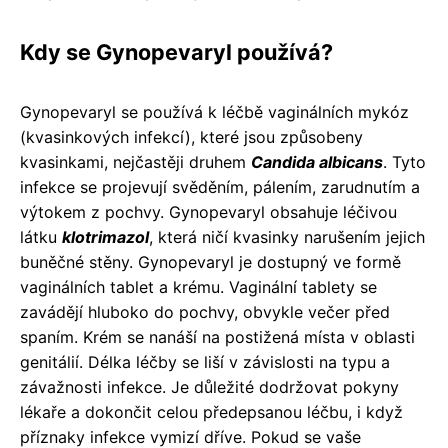
Kdy se Gynopevaryl používá?
Gynopevaryl se používá k léčbě vaginálních mykóz
(kvasinkových infekcí), které jsou způsobeny
kvasinkami, nejčastěji druhem
Candida albicans
. Tyto
infekce se projevují svěděním, pálením, zarudnutím a
výtokem z pochvy. Gynopevaryl obsahuje léčivou
látku
klotrimazol
, která ničí kvasinky narušením jejich
buněčné stěny. Gynopevaryl je dostupný ve formě
vaginálních tablet a krému. Vaginální tablety se
zavádějí hluboko do pochvy, obvykle večer před
spaním. Krém se nanáší na postižená místa v oblasti
genitálií. Délka léčby se liší v závislosti na typu a
závažnosti infekce. Je důležité dodržovat pokyny
lékaře a dokončit celou předepsanou léčbu, i když
příznaky infekce vymizí dříve. Pokud se vaše