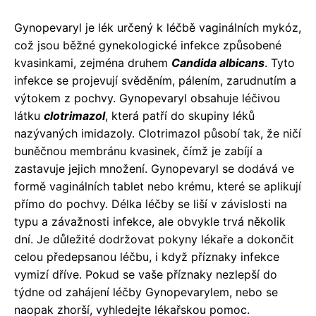
Gynopevaryl je lék určený k léčbě vaginálních mykóz,
což jsou běžné gynekologické infekce způsobené
kvasinkami, zejména druhem
Candida albicans
. Tyto
infekce se projevují svěděním, pálením, zarudnutím a
výtokem z pochvy. Gynopevaryl obsahuje léčivou
látku
clotrimazol
, která patří do skupiny léků
nazývaných imidazoly. Clotrimazol působí tak, že ničí
buněčnou membránu kvasinek, čímž je zabíjí a
zastavuje jejich množení. Gynopevaryl se dodává ve
formě vaginálních tablet nebo krému, které se aplikují
přímo do pochvy. Délka léčby se liší v závislosti na
typu a závažnosti infekce, ale obvykle trvá několik
dní. Je důležité dodržovat pokyny lékaře a dokončit
celou předepsanou léčbu, i když příznaky infekce
vymizí dříve. Pokud se vaše příznaky nezlepší do
týdne od zahájení léčby Gynopevarylem, nebo se
naopak zhorší, vyhledejte lékařskou pomoc.