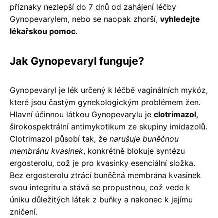
příznaky nezlepší do 7 dnů od zahájení léčby
Gynopevarylem, nebo se naopak zhorší,
vyhledejte
lékařskou pomoc
.
Jak Gynopevaryl funguje?
Gynopevaryl je lék určený k léčbě vaginálních mykóz,
které jsou častým gynekologickým problémem žen.
Hlavní účinnou látkou Gynopevarylu je
clotrimazol
,
širokospektrální antimykotikum ze skupiny imidazolů.
Clotrimazol působí tak, že
narušuje buněčnou
membránu kvasinek
, konkrétně blokuje syntézu
ergosterolu, což je pro kvasinky esenciální složka.
Bez ergosterolu ztrácí buněčná membrána kvasinek
svou integritu a stává se propustnou, což vede k
úniku důležitých látek z buňky a nakonec k jejímu
zničení.