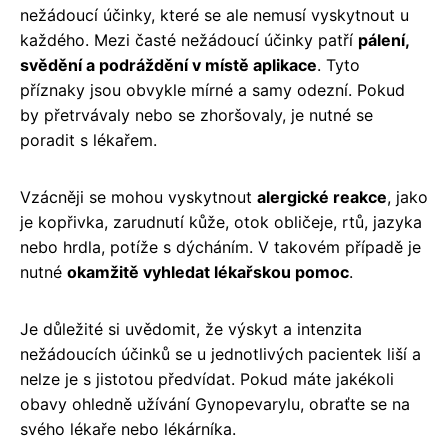
nežádoucí účinky, které se ale nemusí vyskytnout u
každého. Mezi časté nežádoucí účinky patří
pálení,
svědění a podráždění v místě aplikace
. Tyto
příznaky jsou obvykle mírné a samy odezní. Pokud
by přetrvávaly nebo se zhoršovaly, je nutné se
poradit s lékařem.
Vzácněji se mohou vyskytnout
alergické reakce
, jako
je kopřivka, zarudnutí kůže, otok obličeje, rtů, jazyka
nebo hrdla, potíže s dýcháním. V takovém případě je
nutné
okamžitě vyhledat lékařskou pomoc
.
Je důležité si uvědomit, že výskyt a intenzita
nežádoucích účinků se u jednotlivých pacientek liší a
nelze je s jistotou předvídat. Pokud máte jakékoli
obavy ohledně užívání Gynopevarylu, obraťte se na
svého lékaře nebo lékárníka.