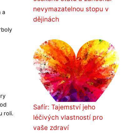
nevymazatelnou stopu v
m a
dějinách
rboly
ory
rod
Safír: Tajemství jeho
 roli.
léčivých vlastností pro
vaše zdraví