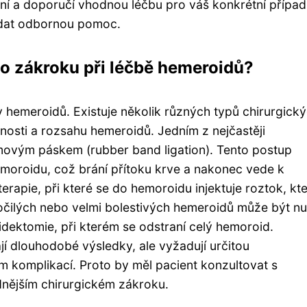
ní a doporučí vhodnou léčbu pro váš konkrétní případ
edat odbornou pomoc.
ho zákroku při léčbě hemeroidů?
y hemeroidů. Existuje několik různých typů chirurgick
žnosti a rozsahu hemeroidů. Jedním z nejčastěji
movým páskem (rubber band ligation). Tento postup
oroidu, což brání přítoku krve a nakonec vede k
erapie, při které se do hemoroidu injektuje roztok, kt
ročilých nebo velmi bolestivých hemeroidů může být n
dektomie, při kterém se odstraní celý hemoroid.
í dlouhodobé výsledky, ale vyžadují určitou
m komplikací. Proto by měl pacient konzultovat s
nějším chirurgickém zákroku.