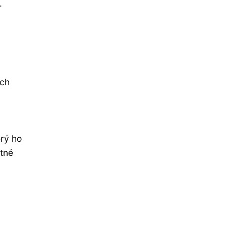
.
ých
erý ho
utné