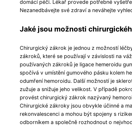
domácí péči. Lékař provede potřebné vyšetře
Nezanedbávejte své zdraví a neváhejte vyhl
Jaké jsou možnosti chirurgické
Chirurgický zákrok je jednou z možností léčb
zákroků, které se používají v závislosti na vá
používaných zákroků je ligace hemeroidu gu
spočívá v umístění gumového pásku kolem hem
odumření hemoroidu. Další možností je sklerot
zužuje a snižuje jeho velikost. V případě pok
provést chirurgický zákrok nazývaný hemoroi
Chirurgické zákroky jsou obvykle účinné a maj
rekonvalescenci a mohou být spojeny s rizike
odborníkem a společně rozhodnout o nejvhod