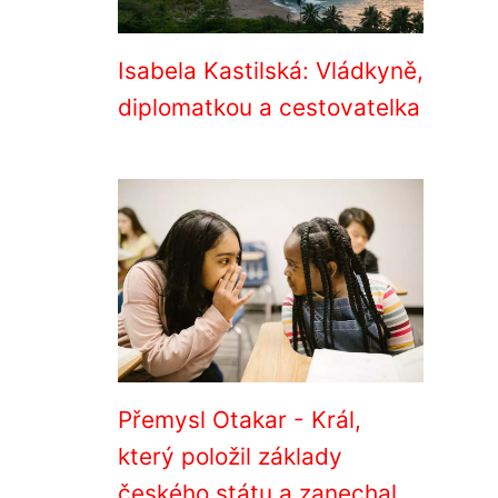
Isabela Kastilská: Vládkyně,
diplomatkou a cestovatelka
Přemysl Otakar - Král,
který položil základy
českého státu a zanechal