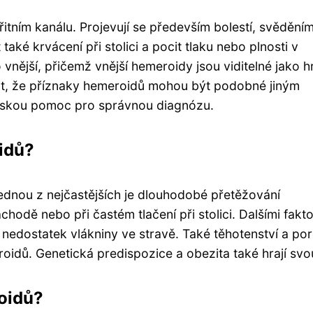
tním kanálu. Projevují se především bolestí, svědění
aké krvácení při stolici a pocit tlaku nebo plnosti v
nější, přičemž vnější hemeroidy jsou viditelné jako h
omit, že příznaky hemeroidů mohou být podobné jiným
řskou pomoc pro správnou diagnózu.
idů?
ednou z nejčastějších je dlouhodobé přetěžování
hodě nebo při častém tlačení při stolici. Dalšími fakt
 nedostatek vlákniny ve stravě. Také těhotenství a po
dů. Genetická predispozice a obezita také hrají svou
oidů?