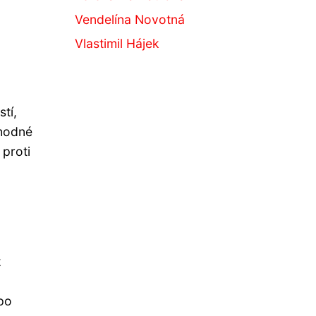
Vendelína Novotná
Vlastimil Hájek
tí,
vhodné
 proti
t
po