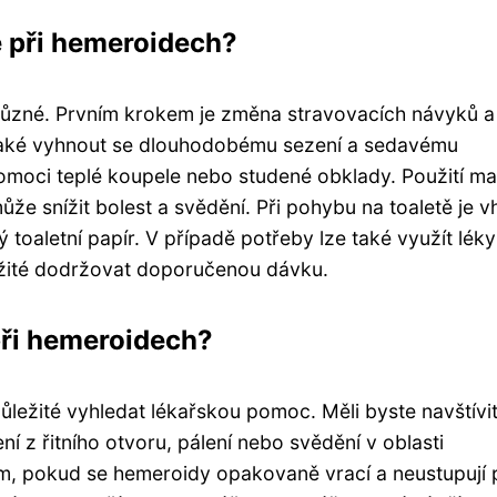
 při hemeroidech?
různé. Prvním krokem je změna stravovacích návyků a
je také vyhnout se dlouhodobému sezení a sedavému
omoci teplé koupele nebo studené obklady. Použití mas
ůže snížit bolest a svědění. Při pohybu na toaletě je 
toaletní papír. V případě potřeby lze také využít léky
ůležité dodržovat doporučenou dávku.
při hemeroidech?
ůležité vyhledat lékařskou pomoc. Měli byste navštívi
ení z řitního otvoru, pálení nebo svědění v oblasti
em, pokud se hemeroidy opakovaně vrací a neustupují 