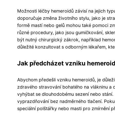
Možnosti léčby hemeroidů závisí na jejich ty
doporučuje změna životního stylu, jako je str
formě mastí nebo gelů mohou také pomoci zmírn
různé procedury, jako jsou gumičkování, skle
být nutný chirurgický zákrok, například hemo
důležité konzultovat s odborným lékařem, kte
Jak předcházet vzniku hemeroi
Abychom předešli vzniku hemeroidů, je důlež
zdravého stravování bohatého na vlákninu a do
vyhýbat se dlouhodobému sezení nebo stání. Sp
vyprazdňování bez nadměrného tlačení. Poku
speciální polštářky nebo masti pro zmírnění p