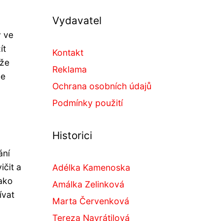
Vydavatel
o
y ve
ít
Kontakt
ůže
Reklama
Je
Ochrana osobních údajů
Podmínky použití
Historici
ání
ičit a
Adélka Kamenoska
jako
Amálka Zelinková
ívat
Marta Červenková
Tereza Navrátilová