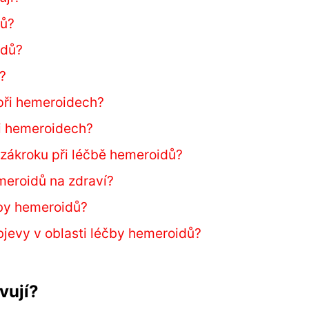
dů?
idů?
?
při hemeroidech?
i hemeroidech?
 zákroku při léčbě hemeroidů?
eroidů na zdraví?
čby hemeroidů?
bjevy v oblasti léčby hemeroidů?
vují?