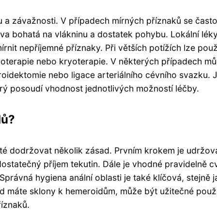
pu a závažnosti. V případech mírných příznaků se čast
ava bohatá na vlákninu a dostatek pohybu. Lokální lék
it nepříjemné příznaky. Při větších potížích lze použ
roterapie nebo kryoterapie. V některých případech m
roidektomie nebo ligace arteriálního cévního svazku. 
rý posoudí vhodnost jednotlivých možností léčby.
dů?
ité dodržovat několik zásad. Prvním krokem je udržov
statečný příjem tekutin. Dále je vhodné pravidelně cv
rávná hygiena anální oblasti je také klíčová, stejně 
d máte sklony k hemeroidům, může být užitečné použ
říznaků.