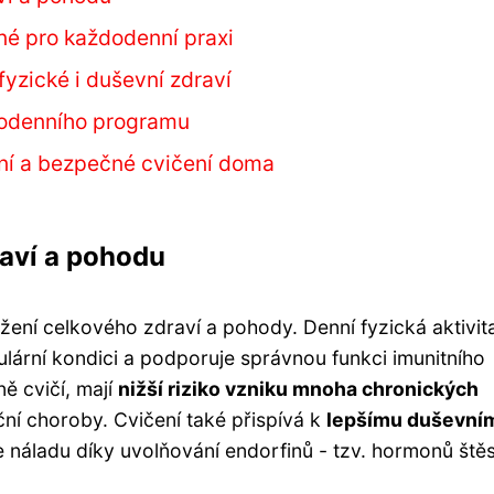
né pro každodenní praxi
yzické i duševní zdraví
ždodenního programu
vní a bezpečné cvičení doma
aví a pohodu
žení celkového zdraví a pohody. Denní fyzická aktivit
lární kondici a podporuje správnou funkci imunitního
ně cvičí, mají
nižší riziko vzniku mnoha chronických
ční choroby. Cvičení také přispívá k
lepšímu duševní
e náladu díky uvolňování endorfinů - tzv. hormonů štěs