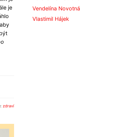
le je
Vendelína Novotná
áhlo
Vlastimil Hájek
 aby
být
po
e:
zdraví