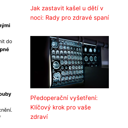
Jak zastavit kašel u dětí v
noci: Rady pro zdravé spaní
hými
nit do
upné
louby
Předoperační vyšetření:
Klíčový krok pro vaše
cnění.
zdraví
í