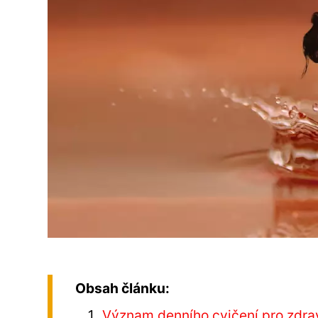
Obsah článku:
Význam denního cvičení pro zdra