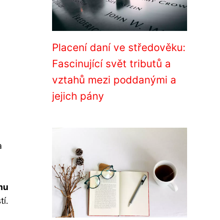
Placení daní ve středověku:
Fascinující svět tributů a
vztahů mezi poddanými a
jejich pány
a
mu
tí.