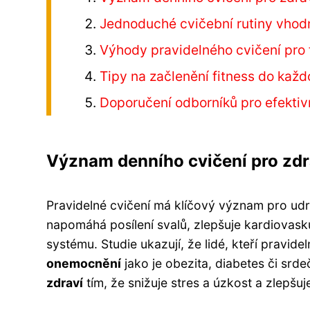
Jednoduché cvičební rutiny vhod
Výhody pravidelného cvičení pro f
Tipy na začlenění fitness do ka
Doporučení odborníků pro efekti
Význam denního cvičení pro zdr
Pravidelné cvičení má klíčový význam pro udr
napomáhá posílení svalů, zlepšuje kardiovasku
systému. Studie ukazují, že lidé, kteří pravidel
onemocnění
jako je obezita, diabetes či srde
zdraví
tím, že snižuje stres a úzkost a zlepšuj