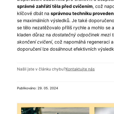
správné zahřátí těla před cvičením
, což nap
klíčové dbát na
správnou techniku provedení
se maximálních výsledků. Je také doporučen
se tělo nezatěžovalo příliš rychle a mohlo se
kladen důraz na
dostatečný odpočinek mezi t
skončení cvičení
, což napomáhá regeneraci a
doporučení lze dosáhnout efektivních výsledk
Našli jste v článku chybu?
Kontaktujte nás
Publikováno: 29. 05. 2024