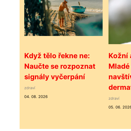
Když tělo řekne ne:
Kožní
Naučte se rozpoznat
Mladé 
signály vyčerpání
navští
derma
zdraví
04. 08. 2026
zdraví
05. 06. 202