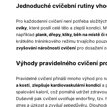
Jednoduché cvičební rutiny vho
Pro každodenní cvičení není potřeba složitých
cviky
, které posílí celé tělo a zlepší kondici
například
plank, dřepy, kliky, běh na místě či
krátkého tréninkového režimu trvajícího pouz
zvyšování náročnosti cvičení
pro dosažení op
Výhody pravidelného cvičení pro
Pravidelné cvičení přináší mnoho výhod pro na
a kosti
,
zlepšuje kardiovaskulární kondici
a 
spalování kalorií, což pomáhá udržet zdravou
Duševně pak cvičení uvolňuje endorfiny, tzv.
stres a úzkost
a
zvyšují sebedůvěru
. Dlouhod