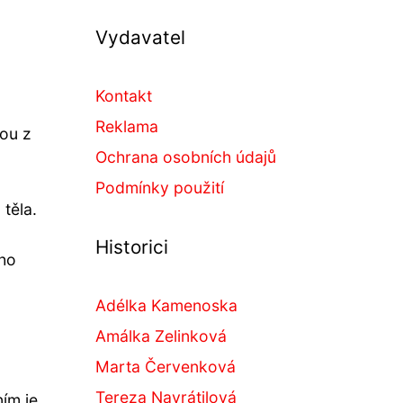
Vydavatel
Kontakt
Reklama
nou z
Ochrana osobních údajů
Podmínky použití
těla.
Historici
ího
Adélka Kamenoska
Amálka Zelinková
Marta Červenková
Tereza Navrátilová
ím je