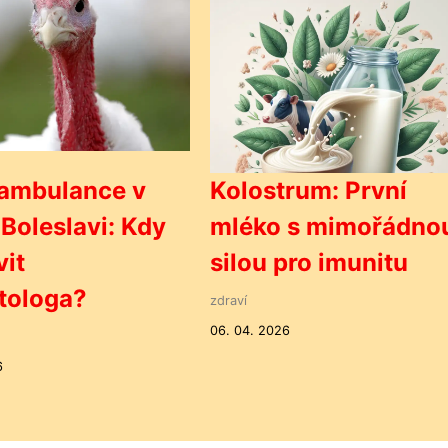
 ambulance v
Kolostrum: První
Boleslavi: Kdy
mléko s mimořádno
vit
silou pro imunitu
tologa?
zdraví
06. 04. 2026
6