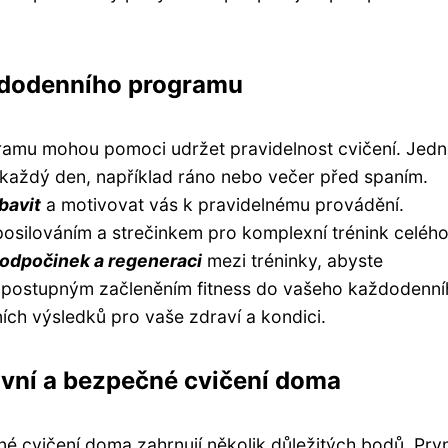
aždodenního programu
gramu mohou pomoci udržet pravidelnost cvičení. Jed
každý den, například ráno nebo večer před spaním.
bavit
a motivovat vás k pravidelnému provádění.
osilováním a strečinkem pro komplexní trénink celého 
 odpočinek a regeneraci
mezi tréninky, abyste
. S postupným začleněním fitness do vašeho každodenn
ch výsledků pro vaše zdraví a kondici.
ivní a bezpečné cvičení doma
é cvičení doma zahrnují několik důležitých bodů. Prvn