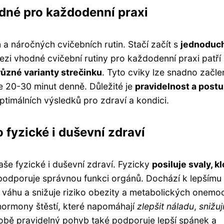
dné pro každodenní praxi
 a náročných cvičebních rutin. Stačí začít s
jednoduc
. Mezi vhodné cvičební rutiny pro každodenní praxi patří
 různé varianty strečinku
. Tyto cviky lze snadno začle
e 20-30 minut denně. Důležité je
pravidelnost a post
timálních výsledků pro zdraví a kondici.
 fyzické i duševní zdraví
še fyzické i duševní zdraví. Fyzicky
posiluje svaly, k
podporuje správnou funkci orgánů. Dochází k lepšímu
 váhu a snižuje riziko obezity a metabolických onemo
 hormony štěstí, které napomáhají
zlepšit náladu
,
snižuj
obě pravidelný pohyb také podporuje lepší spánek a