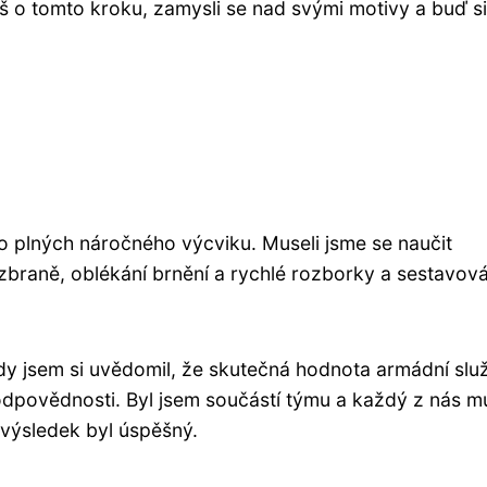
 o tomto kroku, zamysli se nad svými motivy a buď si 
ylo plných náročného výcviku. Museli jsme se naučit
zbraně, oblékání brnění a rychlé rozborky a sestavová
y jsem si uvědomil, že skutečná hodnota armádní slu
 odpovědnosti. Byl jsem součástí týmu a každý z nás m
 výsledek byl úspěšný.