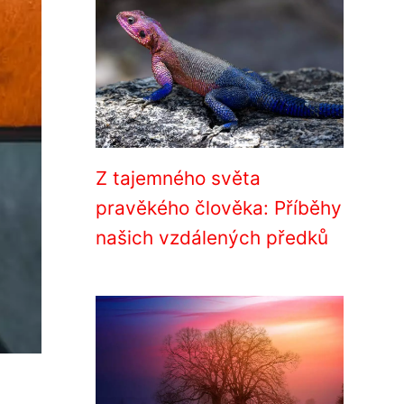
Z tajemného světa
pravěkého člověka: Příběhy
našich vzdálených předků