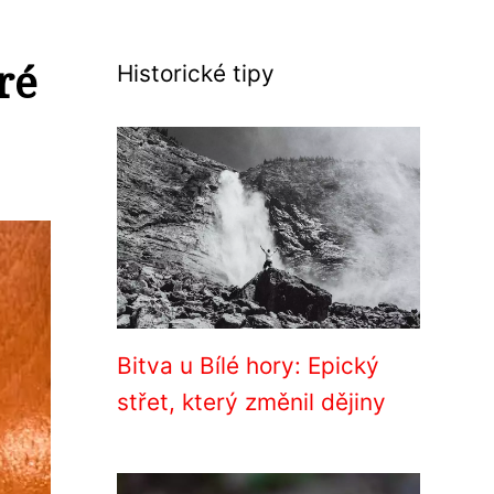
ré
Historické tipy
Bitva u Bílé hory: Epický
střet, který změnil dějiny