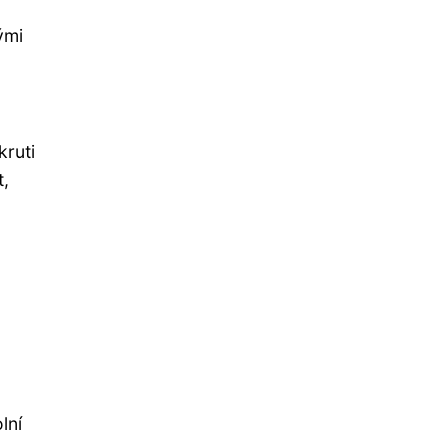
ými
kruti
t,
lní