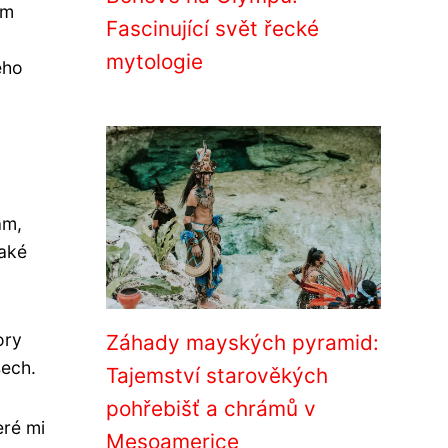
ám
Fascinující svět řecké
mytologie
ého
ám,
také
ory
Záhady mayských pyramid:
šech.
Tajemství starověkých
pohřebišť a chrámů v
eré mi
Mesoamerice