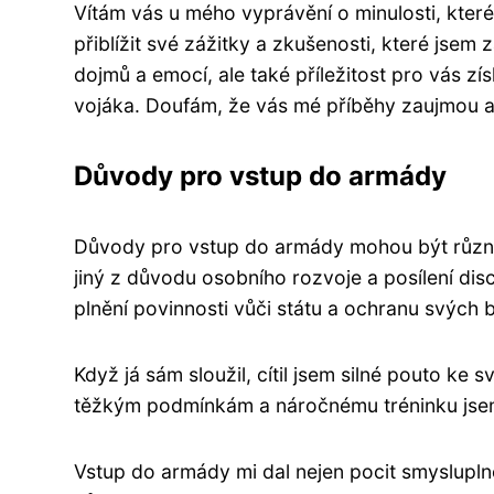
Vítám vás u mého vyprávění o minulosti, které
přiblížit své zážitky a zkušenosti, které jsem 
dojmů a emocí, ale také příležitost pro vás z
vojáka. Doufám, že vás mé příběhy zaujmou a b
Důvody pro vstup do armády
Důvody pro vstup do armády mohou být různé
jiný z důvodu osobního rozvoje a posílení dis
plnění povinnosti vůči státu a ochranu svých b
Když já sám sloužil, cítil jsem silné pouto k
těžkým podmínkám a náročnému tréninku jsem 
Vstup do armády mi dal nejen pocit smysluplnos