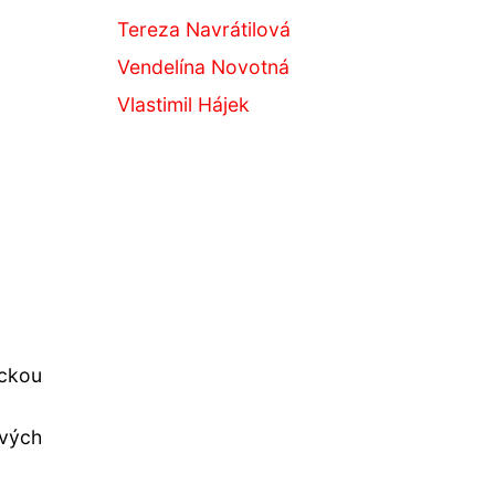
Tereza Navrátilová
Vendelína Novotná
Vlastimil Hájek
ickou
svých