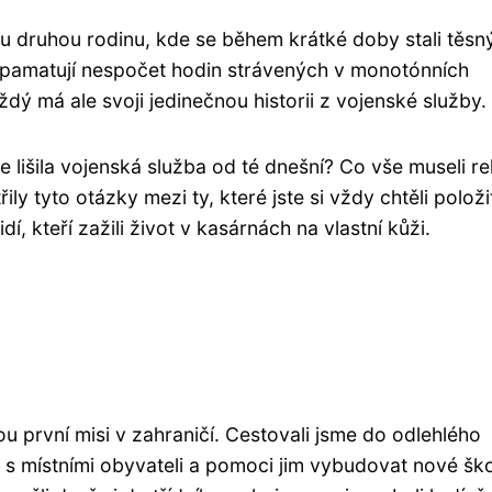
ou druhou rodinu, kde se během krátké doby stali těsn
ak pamatují nespočet hodin strávených v monotónních
dý má ale svoji jedinečnou historii z vojenské služby.
se lišila vojenská služba od té dnešní? Co vše museli re
y tyto otázky mezi ty, které jste si vždy chtěli položi
í, kteří zažili život v kasárnách na vlastní kůži.
u první misi v zahraničí. Cestovali jsme do odlehlého
 s místními obyvateli a pomoci jim vybudovat nové ško