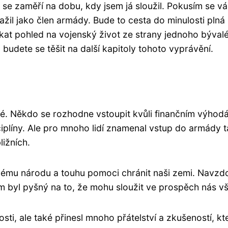
 se zaměří na dobu, kdy jsem já sloužil. Pokusím se v
zažil jako člen armády. Bude to cesta do minulosti plná
ískat pohled na vojenský život ze strany jednoho býval
udete se těšit na další kapitoly tohoto vyprávění.
. Někdo se rozhodne vstoupit kvůli finančním výhod
ciplíny. Ale pro mnoho lidí znamenal vstup do armády 
ližních.
e svému národu a touhu pomoci chránit naši zemi. Navzd
byl pyšný na to, že mohu sloužit ve prospěch nás v
ti, ale také přinesl mnoho přátelství a zkušeností, kt