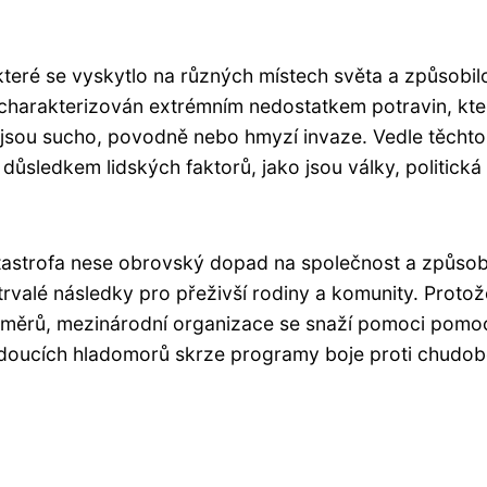
které se vyskytlo na různých místech světa a způsobil
 charakterizován extrémním nedostatkem potravin, kte
 jsou sucho, povodně nebo hmyzí invaze. Vedle těchto
ůsledkem lidských faktorů, jako jsou války, politická 
atastrofa nese obrovský dopad na společnost a způsob
rvalé následky pro přeživší rodiny a komunity. Protož
změrů, mezinárodní organizace se snaží pomoci pomo
udoucích hladomorů skrze programy boje proti chudob