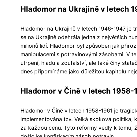
Hladomor na Ukrajině v letech 
Hladomor na Ukrajině v letech 1946-1947 je t
se na Ukrajině odehrála jedna z největších huma
milionů lidí. Hladomor byl způsoben jak přiroz
manipulacemi s potravinovými zásobami. V te
utrpení, hladu a zoufalství, ale také činy stat
dnes připomínáme jako důležitou kapitolu nejen
Hladomor v Číně v letech 1958-
Hladomor v Číně v letech 1958-1961 je tragická
implementována tzv. Velká skoková politika, 
za každou cenu. Tyto reformy vedly k tomu, 
došlo ke konfiskacím zásob potravin.