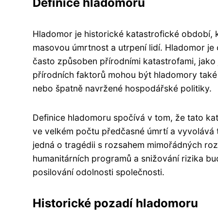
Definice hladomoru
Hladomor je historické katastrofické období, 
masovou úmrtnost a utrpení lidí. Hladomor je
často způsoben přírodními katastrofami, jako
přírodních faktorů mohou být hladomory také d
nebo špatně navržené hospodářské politiky.
Definice hladomoru spočívá v tom, že tato k
ve velkém počtu předčasné úmrtí a vyvolává t
jedná o tragédii s rozsahem mimořádných ro
humanitárních programů a snižování rizika b
posilování odolnosti společnosti.
Historické pozadí hladomoru