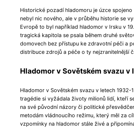
Historické pozadí hladomoru je úzce spojeno 
nebyl nic nového, ale v průběhu historie se vy
Evropě to byl například hladomor v Irsku v 19.
tragická kapitola se psala během druhé světov
domovech bez přístupu ke zdravotní péči a pot
distribuce zdrojů a péče o ty nejzranitelnější 
Hladomor v Sovětském svazu v 
Hladomor v Sovětském svazu v letech 1932-193
tragédie si vyžádala životy milionů lidí, kteří 
na své původní názory či politické přesvědče
metodám vládnoucího režimu, který měl za cíl 
vzpomínky na hladomor stále živé a připomínaj