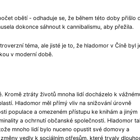
očet obětí - odhaduje se, že během této doby přišlo 
 musela dokonce sáhnout k cannibalismu, aby přežila.
roverzní téma, ale jisté je to, že hladomor v Číně byl 
ukou v moderní době.
é. Kromě ztráty životů mnoha lidí docházelo k vážném
lastí. Hladomor měl přímý vliv na snižování úrovně
nosti populace a omezeném přístupu ke knihám a jiným
iminality a ochrnutí občanské společnosti. Hladomor t
tože mnoho lidí bylo nuceno opustit své domovy a
o změny vedly k sociálním otřesům, které trvaly dlouh