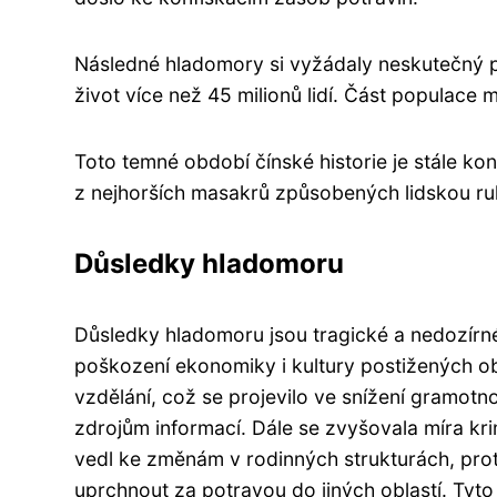
Následné hladomory si vyžádaly neskutečný p
život více než 45 milionů lidí. Část populace
Toto temné období čínské historie je stále kont
z nejhorších masakrů způsobených lidskou r
Důsledky hladomoru
Důsledky hladomoru jsou tragické a nedozírn
poškození ekonomiky i kultury postižených ob
vzdělání, což se projevilo ve snížení gramot
zdrojům informací. Dále se zvyšovala míra kr
vedl ke změnám v rodinných strukturách, pro
uprchnout za potravou do jiných oblastí. Tyt