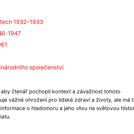
etech 1932-1933
946-1947
961
národního společenství
 aby čtenář pochopil kontext a závažnost tohoto
je vážné ohrožení pro lidské zdraví a životy, ale má 
 informace o hladomoru a jeho vlivu na světovou histor
matu.