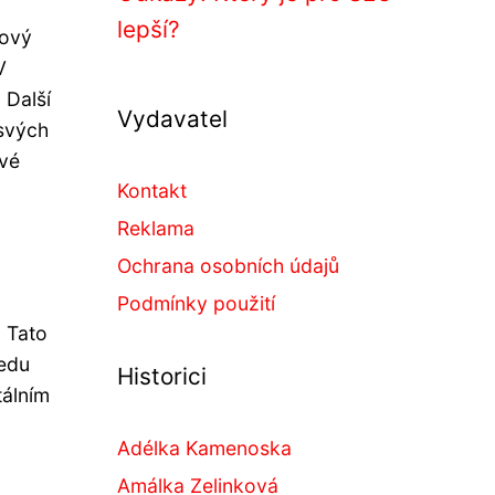
lepší?
kový
V
 Další
Vydavatel
 svých
ivé
Kontakt
Reklama
Ochrana osobních údajů
Podmínky použití
. Tato
ledu
Historici
tálním
Adélka Kamenoska
Amálka Zelinková