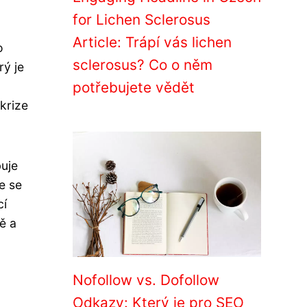
for Lichen Sclerosus
Article: Trápí vás lichen
o
sclerosus? Co o něm
rý je
potřebujete vědět
krize
uje
e se
cí
ě a
Nofollow vs. Dofollow
Odkazy: Který je pro SEO