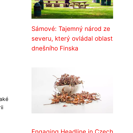
Sámové: Tajemný národ ze
severu, který ovládal oblast
dnešního Finska
také
ii
Engaging Headline in Czech