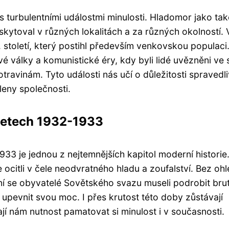
s turbulentními událostmi minulosti. Hladomor jako ta
skytoval v různých lokalitách a za různých okolností. 
 století, který postihl především venkovskou populaci.
é války a komunistické éry, kdy byli lidé uvězněni ve
ravinám. Tyto události nás učí o důležitosti spravedl
členy společnosti.
letech 1932-1933
3 je jednou z nejtemnějších kapitol moderní historie
se ocitli v čele neodvratného hladu a zoufalství. Bez oh
ní se obyvatelé Sovětského svazu museli podrobit bru
upevnit svou moc. I přes krutost této doby zůstávají
í nám nutnost pamatovat si minulost i v současnosti.