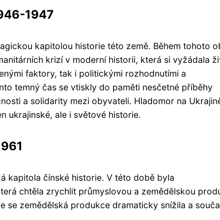
1946-1947
ragickou kapitolou historie této země. Během tohoto 
nitárních krizí v moderní historii, která si vyžádala ž
enými faktory, tak i politickými rozhodnutími a
nto temný čas se vtiskly do paměti nesčetné příběhy
ečnosti a solidarity mezi obyvateli. Hladomor na Ukrajin
 ukrajinské, ale i světové historie.
1961
 kapitola čínské historie. V této době byla
která chtěla zrychlit průmyslovou a zemědělskou prod
že se zemědělská produkce dramaticky snížila a souč