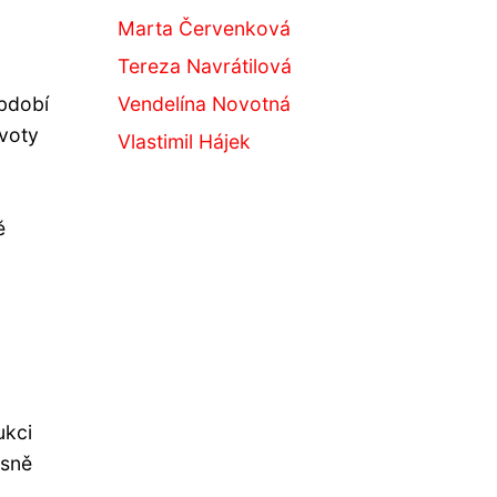
Marta Červenková
Tereza Navrátilová
období
Vendelína Novotná
ivoty
Vlastimil Hájek
ě
ukci
asně