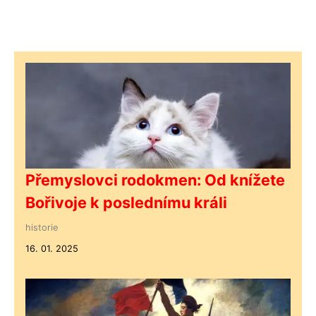
Přemyslovci rodokmen: Od knížete
Bořivoje k poslednímu králi
historie
16. 01. 2025