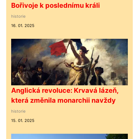
Bořivoje k poslednímu králi
historie
16. 01. 2025
Anglická revoluce: Krvavá lázeň,
která změnila monarchii navždy
historie
15. 01. 2025