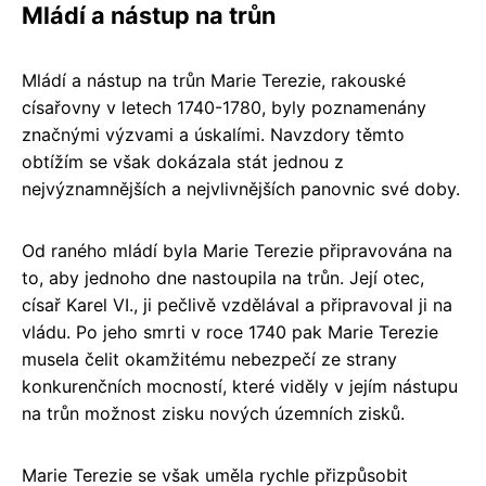
Mládí a nástup na trůn
Mládí a nástup na trůn Marie Terezie, rakouské
císařovny v letech 1740-1780, byly poznamenány
značnými výzvami a úskalími. Navzdory těmto
obtížím se však dokázala stát jednou z
nejvýznamnějších a nejvlivnějších panovnic své doby.
Od raného mládí byla Marie Terezie připravována na
to, aby jednoho dne nastoupila na trůn. Její otec,
císař Karel VI., ji pečlivě vzdělával a připravoval ji na
vládu. Po jeho smrti v roce 1740 pak Marie Terezie
musela čelit okamžitému nebezpečí ze strany
konkurenčních mocností, které viděly v jejím nástupu
na trůn možnost zisku nových územních zisků.
Marie Terezie se však uměla rychle přizpůsobit