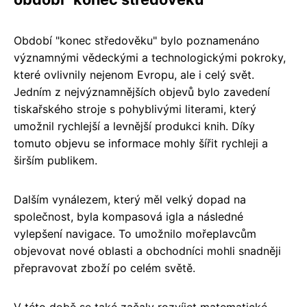
Období "konec středověku" bylo poznamenáno
významnými vědeckými a technologickými pokroky,
které ovlivnily nejenom Evropu, ale i celý svět.
Jedním z nejvýznamnějších objevů bylo zavedení
tiskařského stroje s pohyblivými literami, který
umožnil rychlejší a levnější produkci knih. Díky
tomuto objevu se informace mohly šířit rychleji a
širším publikem.
Dalším vynálezem, který měl velký dopad na
společnost, byla kompasová igla a následné
vylepšení navigace. To umožnilo mořeplavcům
objevovat nové oblasti a obchodníci mohli snadněji
přepravovat zboží po celém světě.
V této době se také začaly rozvíjet matematické