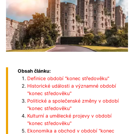
Obsah článku:
Definice období "konec středověku"
Historické události a významné období
"konec středověku"
Politické a společenské změny v období
"konec středověku"
Kulturní a umělecké projevy v období
"konec středověku"
Ekonomika a obchod v období "konec