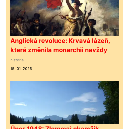
Anglická revoluce: Krvavá lázeň,
která změnila monarchii navždy
historie
15. 01. 2025
Únor 1948: Zlomový okamžik