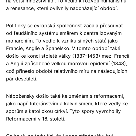
na větší množství lidí. To vedlo k rozvoji humanismu
a renesance, které ovlivnily nadcházející období.
Politicky se evropská společnost začala přesouvat
od feudálního systému směrem k centralizovaným
monarchiím. To vedlo k vzniku silných států jako
Francie, Anglie a Španělsko. V tomto období také
došlo ke konci stoleté války (1337-1453) mezi Francií
a Anglií způsobené velkou morovou epidemií (1348),
což přineslo období relativního míru na následujících
pár desetiletí.
Nábožensky došlo také ke změnám s reformacemi,
jako např. luteránstvím a kalvinismem, které vedly ke
sporům s katolickou církví. Tyto spory vyvrcholily
Reformacemi v 16. století.
Celkově lze tedy říci, že konec středověku byl