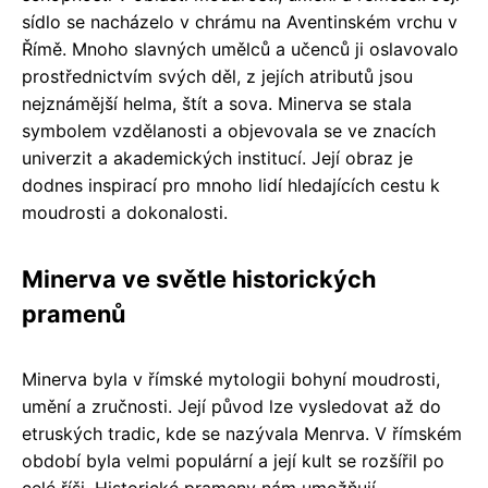
sídlo se nacházelo v chrámu na Aventinském vrchu v
Římě. Mnoho slavných umělců a učenců ji oslavovalo
prostřednictvím svých děl, z jejích atributů jsou
nejznámější helma, štít a sova. Minerva se stala
symbolem vzdělanosti a objevovala se ve znacích
univerzit a akademických institucí. Její obraz je
dodnes inspirací pro mnoho lidí hledajících cestu k
moudrosti a dokonalosti.
Minerva ve světle historických
pramenů
Minerva byla v římské mytologii bohyní moudrosti,
umění a zručnosti. Její původ lze vysledovat až do
etruských tradic, kde se nazývala Menrva. V římském
období byla velmi populární a její kult se rozšířil po
celé říši. Historické prameny nám umožňují