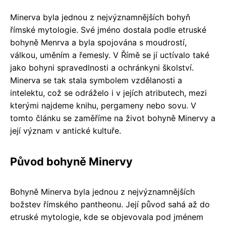
Minerva byla jednou z nejvýznamnějších bohyň
římské mytologie. Své jméno dostala podle etruské
bohyně Menrva a byla spojována s moudrostí,
válkou, uměním a řemesly. V Římě se jí uctívalo také
jako bohyni spravedlnosti a ochránkyni školství.
Minerva se tak stala symbolem vzdělanosti a
intelektu, což se odráželo i v jejích atributech, mezi
kterými najdeme knihu, pergameny nebo sovu. V
tomto článku se zaměříme na život bohyně Minervy a
její význam v antické kultuře.
Původ bohyně Minervy
Bohyně Minerva byla jednou z nejvýznamnějších
božstev římského pantheonu. Její původ sahá až do
etruské mytologie, kde se objevovala pod jménem