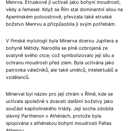
Menrva. Etruskové ji uctívali jako bohyni moudrosti,
vědy a řemesel. Když se Řím stal dominantní silou na
Apeninském poloostrově, převzala také etruské
božstvo Menrvu a přizpůsobila ji svým potřebám.
V římské mytologii byla Minerva dcerou Jupitera a
bohyně Métidy. Narodila se plně ozbrojená ze
svatyně svého otce, což symbolizovalo její sílu a
ochranu moudrosti před zlem. Byla uctívána jako
patronka válečníků, ale také umělců, intelektuálů a
vzdělanců.
Minerval byl název pro její chrám v Římě, kde se
uctívala společně s dvaceti dalšími božstvy jako
součást kapitolinského triády. Její socha zdobila
slavný Parthenon v Athénách, protože byla
spojována s athénskou bohyní moudrosti Pallas
Athenou.