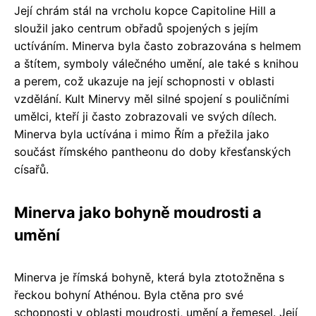
Její chrám stál na vrcholu kopce Capitoline Hill a
sloužil jako centrum obřadů spojených s jejím
uctíváním. Minerva byla často zobrazována s helmem
a štítem, symboly válečného umění, ale také s knihou
a perem, což ukazuje na její schopnosti v oblasti
vzdělání. Kult Minervy měl silné spojení s pouličními
umělci, kteří ji často zobrazovali ve svých dílech.
Minerva byla uctívána i mimo Řím a přežila jako
součást římského pantheonu do doby křesťanských
císařů.
Minerva jako bohyně moudrosti a
umění
Minerva je římská bohyně, která byla ztotožněna s
řeckou bohyní Athénou. Byla ctěna pro své
schopnosti v oblasti moudrosti, umění a řemesel. Její