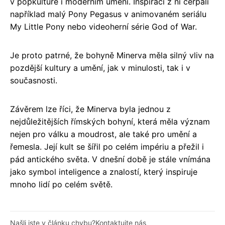
v popkultuře i moderním umění. Inspiraci z ní čerpali
například malý Pony Pegasus v animovaném seriálu
My Little Pony nebo videoherní série God of War.
Je proto patrné, že bohyně Minerva měla silný vliv na
pozdější kultury a umění, jak v minulosti, tak i v
současnosti.
Závěrem lze říci, že Minerva byla jednou z
nejdůležitějších římských bohyní, která měla význam
nejen pro válku a moudrost, ale také pro umění a
řemesla. Její kult se šířil po celém impériu a přežil i
pád antického světa. V dnešní době je stále vnímána
jako symbol inteligence a znalostí, který inspiruje
mnoho lidí po celém světě.
Našli jste v článku chybu?
Kontaktujte nás