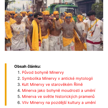
Obsah článku:
Původ bohyně Minervy
Symbolika Minervy v antické mytologii
Kult Minervy ve starověkém Římě
Minerva jako bohyně moudrosti a umění
Minerva ve světle historických pramenů
Vliv Minervy na pozdější kultury a umění