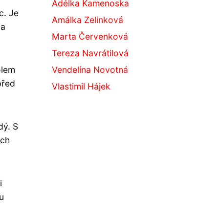
Adélka Kamenoska
c. Je
Amálka Zelinková
na
Marta Červenková
Tereza Navrátilová
olem
Vendelína Novotná
před
Vlastimil Hájek
dý. S
ách
i
ou