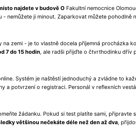
ísto najdete v budově O
Fakultní nemocnice Olomou
lu - nemůžete ji minout. Zaparkovat můžete pohodlně 
 na zemi - je to vlastně docela příjemná procházka k
d 7 do 15 hodin
, ale radši přijďte o čtvrthodinku dřív 
nline. Systém je naštěstí jednoduchý a zvládne to kaž
y a potvrzení o registraci. Personál v reflexních vest
meňte žádanku. Pokud si test platíte sami, připravte s
ledky většinou nečekáte déle než den až dva
, přijd