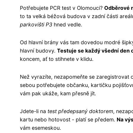
Potřebujete PCR test v Olomouci?
Odběrové m
to ta velká béžová budova v zadní části areá
parkovišti P3
hned vedle.
Od hlavní brány vás tam dovedou modré šipky
hlavní budovy.
Testuje se každý všední den o
koncem, ať to stihnete v klidu.
Než vyrazíte, nezapomeňte se zaregistrovat o
sebou potřebujete občanku, kartičku pojišťovn
vám pak ukáže, kam přesně jít.
Jdete-li na
test předepsaný doktorem
, nezapo
kartu nebo hotovost - platí se předem.
Na výs
vám esemeskou.