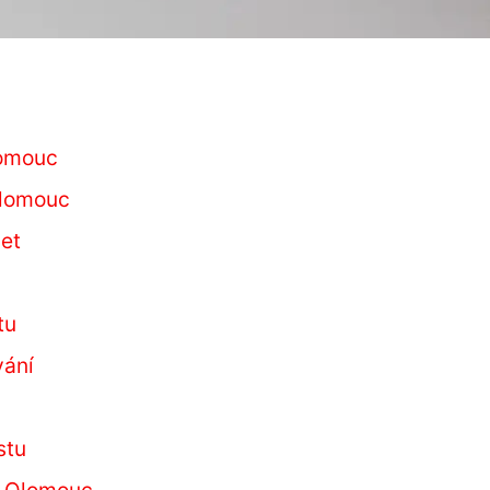
lomouc
Olomouc
net
tu
vání
stu
N Olomouc