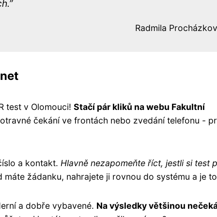
ch.
Radmila Procházko
rnet
R test v Olomouci!
Stačí pár kliků na webu Fakultní
 otravné čekání ve frontách nebo zvedání telefonu - p
číslo a kontakt.
Hlavně nezapomeňte říct, jestli si test p
d máte žádanku, nahrajete ji rovnou do systému a je to
erní a dobře vybavené.
Na výsledky většinou neček