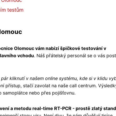
ním testům
Olomouc
cnice Olomouc vám nabízí špičkové testování v
hlavního vchodu
. Náš přátelský personál se o vás post
e pár kliknutí v našem online systému, kde si v klidu vy
ní přístup, stačí zavolat na naše call centrum. Výsledk
ko samoplátce nebo přes pojišťovnu.
avení a metodu real-time RT-PCR - prostě zlatý stand
 i nejmenší stopy viru. Není divu, že nám důvěřují tisíce