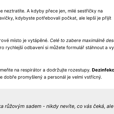
e neztratíte. A kdyby přece jen, milé sestřičky na
ičky, kdybyste potřebovali počkat, ale lepší je přijít
ěrové místo je vytápěné.
Celé to zabere maximálně des
o rychlejší odbavení si můžete formulář stáhnout a vy
eňte na respirátor a dodržujte rozestupy.
Dezinfekc
 je dobře promyšlený a personál je velmi vstřícný.
ka růžovým sadem - nikdy nevíte, co vás čeká, ale