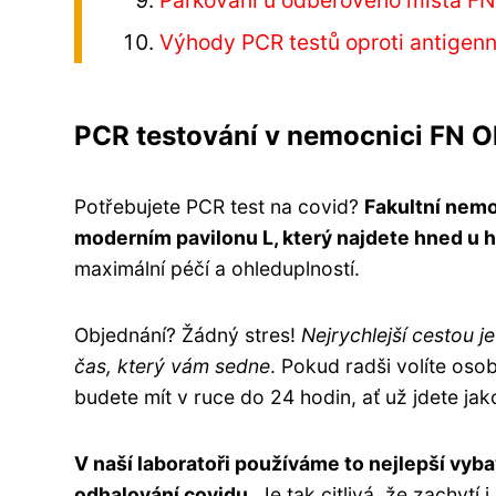
Výhody PCR testů oproti antigen
PCR testování v nemocnici FN 
Potřebujete PCR test na covid?
Fakultní nemo
moderním pavilonu L, který najdete hned u 
maximální péčí a ohleduplností.
Objednání? Žádný stres!
Nejrychlejší cestou j
čas, který vám sedne
. Pokud radši volíte osob
budete mít v ruce do 24 hodin, ať už jdete ja
V naší laboratoři používáme to nejlepší vyb
odhalování covidu
. Je tak citlivá, že zachytí