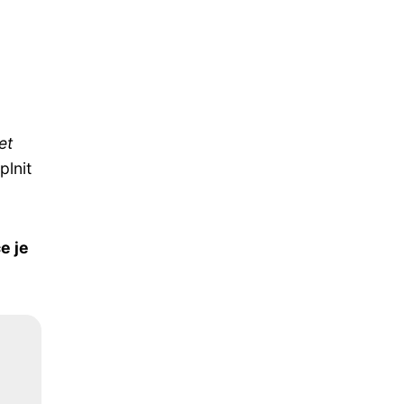
et
plnit
e je