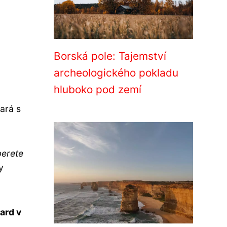
Borská pole: Tajemství
archeologického pokladu
hluboko pod zemí
ará s
berete
y
ard v