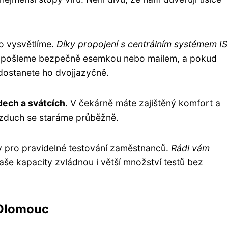
o vysvětlíme.
Díky propojení s centrálním systémem IS
 pošleme bezpečně esemkou nebo mailem, a pokud
 dostanete ho dvojjazyčně.
dech a svátcích
. V čekárně máte zajištěný komfort a
vzduch se staráme průběžně.
y pro pravidelné testování zaměstnanců.
Rádi vám
aše kapacity zvládnou i větší množství testů bez
 Olomouc