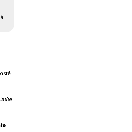
vá
rostě
latíte
.
áte