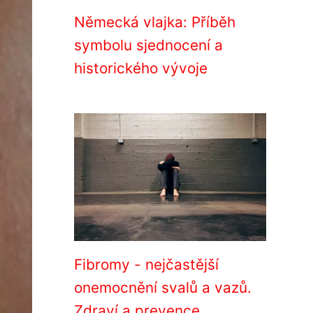
Německá vlajka: Příběh
symbolu sjednocení a
historického vývoje
Fibromy - nejčastější
onemocnění svalů a vazů.
Zdraví a prevence.