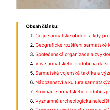
Obsah článku:
Co je sarmatské období a kdy pro
Geografické rozšíření sarmatské k
Společenská organizace a zvyklo
Vliv sarmatského období na další 
Sarmatská vojenská taktika a význ
Náboženství a kultura sarmatsk
Srovnání sarmatského období s ji
Významná archeologická naleziš