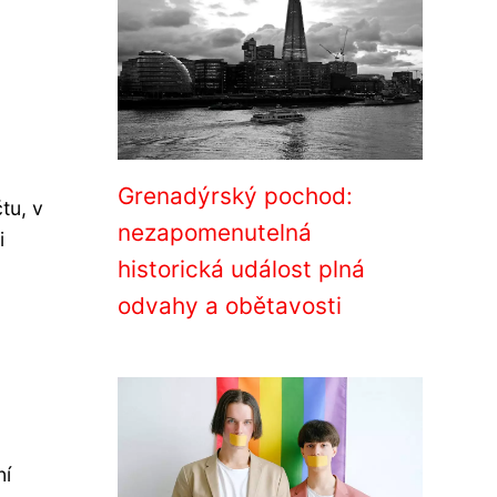
Grenadýrský pochod:
tu, v
nezapomenutelná
i
historická událost plná
odvahy a obětavosti
ní