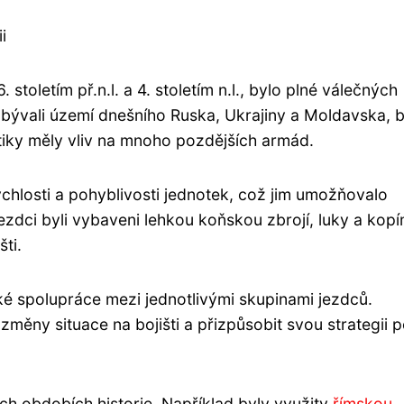
i
toletím př.n.l. a 4. stoletím n.l., bylo plné válečných
 obývali území dnešního Ruska, Ukrajiny a Moldavska, b
aktiky měly vliv na mnoho pozdějších armád.
chlosti a pohyblivosti jednotek, což jim umožňovalo
jezdci byli vybaveni lehkou koňskou zbrojí, luky a kopí
ti.
ké spolupráce mezi jednotlivými skupinami jezdců.
 změny situace na bojišti a přizpůsobit svou strategii 
ích obdobích historie. Například byly využity
římskou