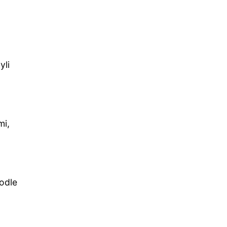
yli
mi,
podle