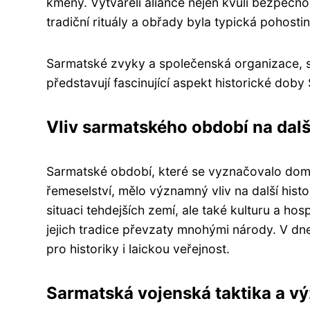
kmeny. Vytvářeli aliance nejen kvůli bezpečnos
tradiční rituály a obřady byla typická pohosti
Sarmatské zvyky a společenská organizace, ste
představují fascinující aspekt historické doby
Vliv sarmatského období na další
Sarmatské období, které se vyznačovalo do
řemeselství, mělo významný vliv na další histo
situaci tehdejších zemí, ale také kulturu a ho
jejich tradice převzaty mnohými národy. V dn
pro historiky i laickou veřejnost.
Sarmatská vojenská taktika a vý