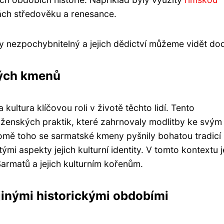
ách středověku a renesance.
y nezpochybnitelný a jejich dědictví můžeme vidět do
kých kmenů
ltura klíčovou roli v životě těchto lidí. Tento
ženských praktik, které zahrnovaly modlitby ke svým
romě toho se sarmatské kmeny pyšnily bohatou tradicí
tými aspekty jejich kulturní identity. V tomto kontextu j
rmatů a jejich kulturním kořenům.
jinými historickými obdobími