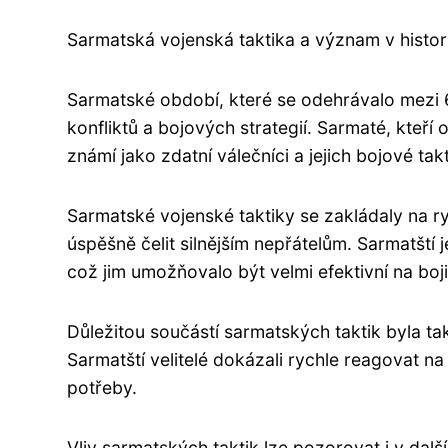
Sarmatská vojenská taktika a význam v histori
Sarmatské období, které se odehrávalo mezi 6. s
konfliktů a bojových strategií. Sarmaté, kteří
známí jako zdatní válečníci a jejich bojové t
Sarmatské vojenské taktiky se zakládaly na ry
úspěšně čelit silnějším nepřátelům. Sarmatští 
což jim umožňovalo být velmi efektivní na bojiš
Důležitou součástí sarmatských taktik byla ta
Sarmatští velitelé dokázali rychle reagovat na
potřeby.
Vliv sarmatských taktik lze pozorovat i v dalš