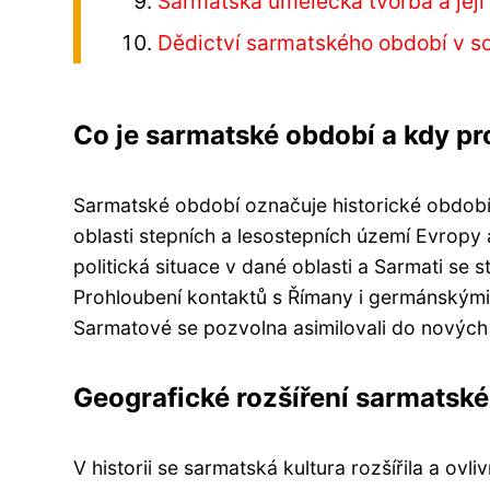
Sarmatská umělecká tvorba a její 
Dědictví sarmatského období v s
Co je sarmatské období a kdy pr
Sarmatské období označuje historické období, 
oblasti stepních a lesostepních území Evropy
politická situace v dané oblasti a Sarmati se s
Prohloubení kontaktů s Římany i germánskými k
Sarmatové se pozvolna asimilovali do nových
Geografické rozšíření sarmatské
V historii se sarmatská kultura rozšířila a ovl