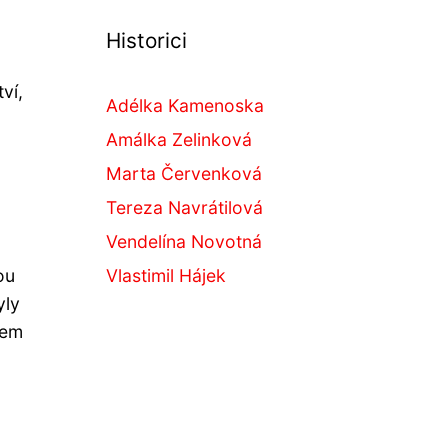
Historici
ví,
Adélka Kamenoska
Amálka Zelinková
Marta Červenková
Tereza Navrátilová
Vendelína Novotná
ou
Vlastimil Hájek
yly
tem