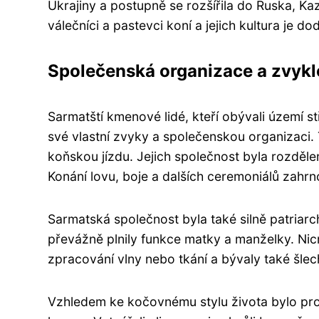
Ukrajiny a postupně se rozšířila do Ruska, Ka
válečníci a pastevci koní a jejich kultura je do
Společenská organizace a zvyk
Sarmatští kmenové lidé, kteří obývali území s
své vlastní zvyky a společenskou organizaci. T
koňskou jízdu. Jejich společnost byla rozdě
Konání lovu, boje a dalších ceremoniálů zahr
Sarmatská společnost byla také silně patriarc
převážně plnily funkce matky a manželky. Nic
zpracování vlny nebo tkání a bývaly také šlech
Vzhledem ke kočovnému stylu života bylo pro