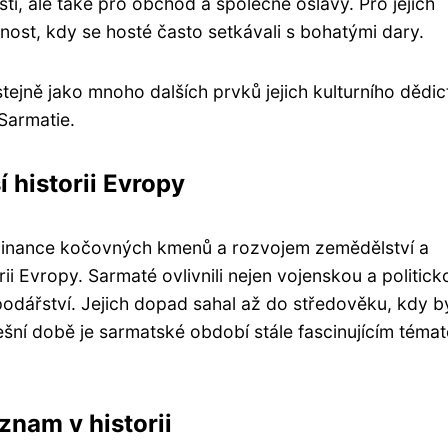
ti, ale také pro obchod a společné oslavy. Pro jejich
nnost, kdy se hosté často setkávali s bohatými dary.
jně jako mnoho dalších prvků jejich kulturního dědict
 Sarmatie.
 historii Evropy
minance kočovných kmenů a rozvojem zemědělství a
rii Evropy. Sarmaté ovlivnili nejen vojenskou a politick
spodářství. Jejich dopad sahal až do středověku, kdy b
ešní době je sarmatské období stále fascinujícím téma
znam v historii