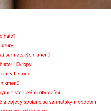
bíhalo?
ultury
sti sarmatských kmenů
historii Evropy
am v historii
ých kmenů
nými historickými obdobími
tě a objevy spojené se sarmatským obdobím