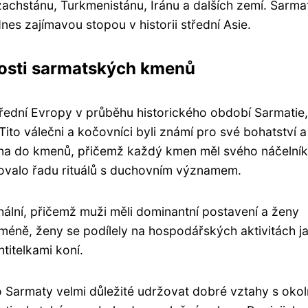
zachstánu, Turkmenistánu, Íránu a dalších zemí. Sarmat
dnes zajímavou stopou v historii střední Asie.
losti sarmatských kmenů
třední Evropy v průběhu historického období Sarmatie,
ito válečni a kočovníci byli známí pro své bohatství a
lena do kmenů, přičemž každý kmen měl svého náčelník
novalo řadu rituálů s duchovním významem.
hální, přičemž muži měli dominantní postavení a ženy
méně, ženy se podílely na hospodářských aktivitách j
titelkami koní.
 Sarmaty velmi důležité udržovat dobré vztahy s okol