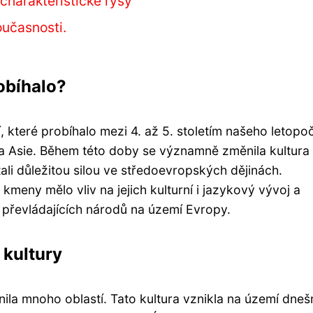
charakteristické rysy
oučasnosti.
obíhalo?
které probíhalo mezi 4. až 5. stoletím našeho letopoč
 a Asie. Během této doby se významně změnila kultura 
tali důležitou silou ve středoevropských dějinách.
meny mělo vliv na jejich kulturní i jazykový vývoj a
 převládajících národů na území Evropy.
 kultury
ivnila mnoho oblastí. Tato kultura vznikla na území dneš