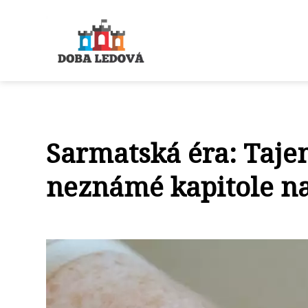
Sarmatská éra: Taje
neznámé kapitole naš