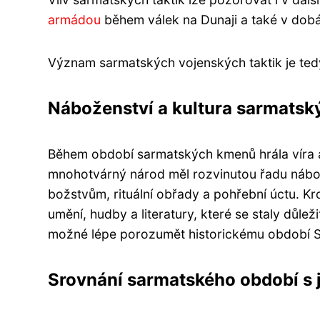
armádou
během válek na Dunaji a také v dob
Význam sarmatských vojenských taktik je ted
Náboženství a kultura sarmats
Během období sarmatských kmenů hrála víra a ku
mnohotvárný národ měl rozvinutou řadu nábo
božstvům, rituální obřady a pohřební úctu. K
umění, hudby a literatury, které se staly důleži
možné lépe porozumět historickému období Sa
Srovnání sarmatského období s 