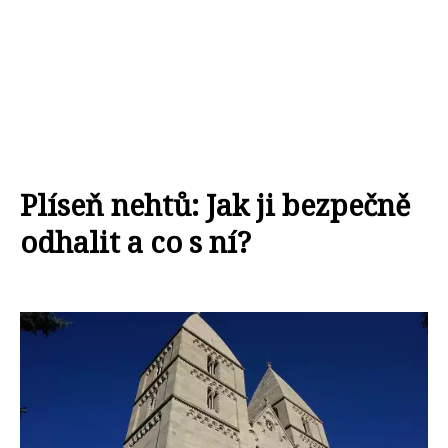
Plíseň nehtů: Jak ji bezpečně
odhalit a co s ní?