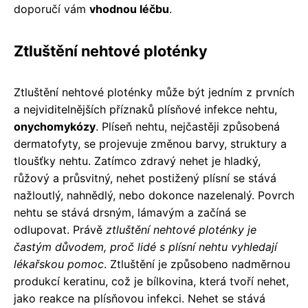
doporučí vám
vhodnou léčbu
.
Ztluštění nehtové ploténky
Ztluštění nehtové ploténky může být jedním z prvních
a nejviditelnějších příznaků plísňové infekce nehtu,
onychomykózy
. Plíseň nehtu, nejčastěji způsobená
dermatofyty, se projevuje změnou barvy, struktury a
tloušťky nehtu. Zatímco zdravý nehet je hladký,
růžový a průsvitný, nehet postižený plísní se stává
nažloutlý, nahnědlý, nebo dokonce nazelenalý. Povrch
nehtu se stává drsným, lámavým a začíná se
odlupovat. Právě
ztluštění nehtové ploténky je
častým důvodem, proč lidé s plísní nehtu vyhledají
lékařskou pomoc
. Ztluštění je způsobeno nadměrnou
produkcí keratinu, což je bílkovina, která tvoří nehet,
jako reakce na plísňovou infekci. Nehet se stává