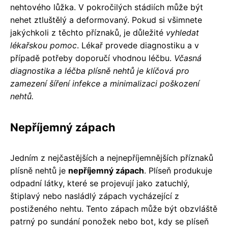
nehtového lůžka. V pokročilých stádiích může být
nehet ztluštělý a deformovaný. Pokud si všimnete
jakýchkoli z těchto příznaků, je důležité
vyhledat
lékařskou pomoc
. Lékař provede diagnostiku a v
případě potřeby doporučí vhodnou léčbu.
Včasná
diagnostika a léčba plísně nehtů je klíčová pro
zamezení šíření infekce a minimalizaci poškození
nehtů.
Nepříjemný zápach
Jedním z nejčastějších a nejnepříjemnějších příznaků
plísně nehtů je
nepříjemný zápach
. Plíseň produkuje
odpadní látky, které se projevují jako zatuchlý,
štiplavý nebo nasládlý zápach vycházející z
postiženého nehtu. Tento zápach může být obzvláště
patrný po sundání ponožek nebo bot, kdy se plíseň