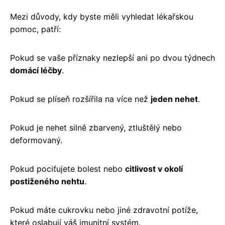
Mezi důvody, kdy byste měli vyhledat lékařskou
pomoc, patří:
Pokud se vaše příznaky nezlepší ani po dvou týdnech
domácí léčby
.
Pokud se plíseň rozšířila na více než
jeden nehet
.
Pokud je nehet silně zbarvený, ztluštělý nebo
deformovaný.
Pokud pociťujete bolest nebo
citlivost v okolí
postiženého nehtu
.
Pokud máte cukrovku nebo jiné zdravotní potíže,
které oslabují váš imunitní systém.