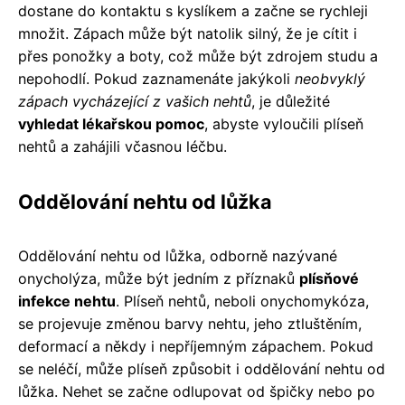
dostane do kontaktu s kyslíkem a začne se rychleji
množit. Zápach může být natolik silný, že je cítit i
přes ponožky a boty, což může být zdrojem studu a
nepohodlí. Pokud zaznamenáte jakýkoli
neobvyklý
zápach vycházející z vašich nehtů
, je důležité
vyhledat lékařskou pomoc
, abyste vyloučili plíseň
nehtů a zahájili včasnou léčbu.
Oddělování nehtu od lůžka
Oddělování nehtu od lůžka, odborně nazývané
onycholýza, může být jedním z příznaků
plísňové
infekce nehtu
. Plíseň nehtů, neboli onychomykóza,
se projevuje změnou barvy nehtu, jeho ztluštěním,
deformací a někdy i nepříjemným zápachem. Pokud
se neléčí, může plíseň způsobit i oddělování nehtu od
lůžka. Nehet se začne odlupovat od špičky nebo po