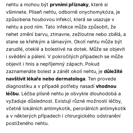
nehtu a mohou být
prvními příznaky
, které si
všimnete. Plíseň nehtu, odborně onychomykóza, je
způsobena houbovou infekcí, která se usazuje v
nehtu a pod ním. Tato infekce může způsobit, že
nehet změní barvu, ztmavne, zežloutne nebo zbělá, a
stane se křehkým a lámavým. Okolí nehtu může být
zarudlé, oteklé a bolestivé na dotek. Může se objevit
i svědění a pálení. V pokročilých případech se může
objevit i hnis a nepříjemný zápach. Pokud
zaznamenáte bolest a zánět okolí nehtu, je
důležité
navštívit lékaře nebo dermatologa
. Ten provede
diagnostiku a v případě potřeby nasadí
vhodnou
léčbu
. Léčba plísně nehtu je obvykle dlouhodobá a
vyžaduje důslednost. Existují různé možnosti léčby,
včetně lokálních antimykotik, perorálních antimykotik
a v některých případech i chirurgického odstranění
postiženého nehtu.