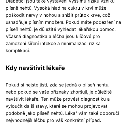
Diabetici jsou také vystaveni vyššímu riziku vzniku
plísně nehtů. Vysoká hladina cukru v krvi může
poškodit nervy v nohou a snížit průtok krve, což
usnadňuje plísním množení. Pokud máte podezření na
plíseň nehtů, je důležité vyhledat lékařskou pomoc.
Včasná diagnostika a léčba jsou klíčové pro
zamezení šíření infekce a minimalizaci rizika
komplikací.
Kdy navštívit lékaře
Pokud si nejste jisti, zda se jedná o plíseň nehtu,
nebo pokud se vaše příznaky zhoršují, je důležité
navštívit lékaře. Ten může provést diagnostiku a
vyloučit další stavy, které se mohou projevovat
podobně jako plíseň nehtů. Lékař vám také doporučí
nejvhodnější léčbu pro váš konkrétní případ.