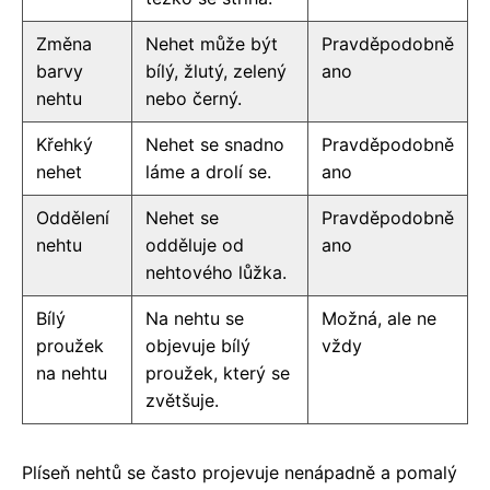
Změna
Nehet může být
Pravděpodobně
barvy
bílý, žlutý, zelený
ano
nehtu
nebo černý.
Křehký
Nehet se snadno
Pravděpodobně
nehet
láme a drolí se.
ano
Oddělení
Nehet se
Pravděpodobně
nehtu
odděluje od
ano
nehtového lůžka.
Bílý
Na nehtu se
Možná, ale ne
proužek
objevuje bílý
vždy
na nehtu
proužek, který se
zvětšuje.
Plíseň nehtů se často projevuje nenápadně a pomalý