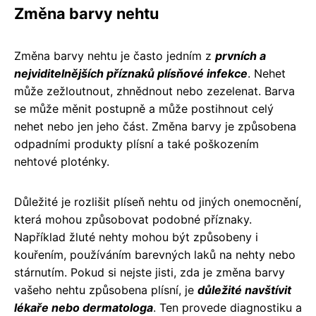
Změna barvy nehtu
Změna barvy nehtu je často jedním z
prvních a
nejviditelnějších příznaků plísňové infekce
. Nehet
může zežloutnout, zhnědnout nebo zezelenat. Barva
se může měnit postupně a může postihnout celý
nehet nebo jen jeho část. Změna barvy je způsobena
odpadními produkty plísní a také poškozením
nehtové ploténky.
Důležité je rozlišit plíseň nehtu od jiných onemocnění,
která mohou způsobovat podobné příznaky.
Například žluté nehty mohou být způsobeny i
kouřením, používáním barevných laků na nehty nebo
stárnutím. Pokud si nejste jisti, zda je změna barvy
vašeho nehtu způsobena plísní, je
důležité navštívit
lékaře nebo dermatologa
. Ten provede diagnostiku a