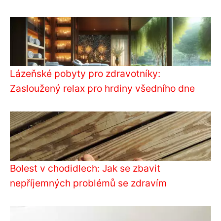
Lázeňské pobyty pro zdravotníky:
Zasloužený relax pro hrdiny všedního dne
Bolest v chodidlech: Jak se zbavit
nepříjemných problémů se zdravím