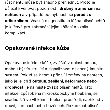
růst nehtu může být snadno přehlédnut. Proto je
důležité věnovat pozornost i
drobným změnám na
nehtech
a v případě pochybností se
poradit s
odborníkem
. Včasná diagnostika a léčba plísně nehtů
je klíčová pro zabránění jejímu šíření a vzniku
komplikací.
Opakované infekce kůže
Opakované infekce kůže, zvláště v oblasti nohou,
mohou být frustrující a signalizovat oslabený imunitní
systém. Pokud se k tomu přidají i změny na nehtech,
jako je jejich
žloutnutí, zesílení, deformace nebo
drobivost
, je na místě zvážit plíseň nehtů. Tato
infekce, způsobená mikroskopickými houbami, se
snadno šíří ve vlhkém a teplém prostředí, například v
obuvi, sprchách nebo bazénech. Rozpoznat plíseň