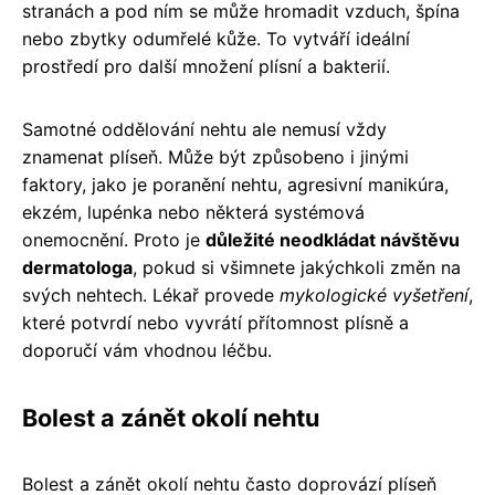
stranách a pod ním se může hromadit vzduch, špína
nebo zbytky odumřelé kůže. To vytváří ideální
prostředí pro další množení plísní a bakterií.
Samotné oddělování nehtu ale nemusí vždy
znamenat plíseň. Může být způsobeno i jinými
faktory, jako je poranění nehtu, agresivní manikúra,
ekzém, lupénka nebo některá systémová
onemocnění. Proto je
důležité neodkládat návštěvu
dermatologa
, pokud si všimnete jakýchkoli změn na
svých nehtech. Lékař provede
mykologické vyšetření
,
které potvrdí nebo vyvrátí přítomnost plísně a
doporučí vám vhodnou léčbu.
Bolest a zánět okolí nehtu
Bolest a zánět okolí nehtu často doprovází plíseň