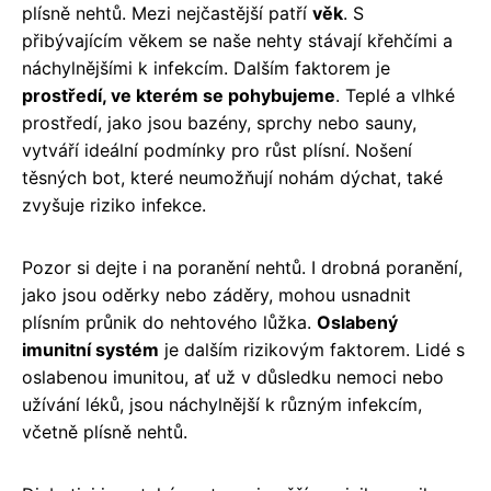
plísně nehtů. Mezi nejčastější patří
věk
. S
přibývajícím věkem se naše nehty stávají křehčími a
náchylnějšími k infekcím. Dalším faktorem je
prostředí, ve kterém se pohybujeme
. Teplé a vlhké
prostředí, jako jsou bazény, sprchy nebo sauny,
vytváří ideální podmínky pro růst plísní. Nošení
těsných bot, které neumožňují nohám dýchat, také
zvyšuje riziko infekce.
Pozor si dejte i na poranění nehtů. I drobná poranění,
jako jsou oděrky nebo záděry, mohou usnadnit
plísním průnik do nehtového lůžka.
Oslabený
imunitní systém
je dalším rizikovým faktorem. Lidé s
oslabenou imunitou, ať už v důsledku nemoci nebo
užívání léků, jsou náchylnější k různým infekcím,
včetně plísně nehtů.