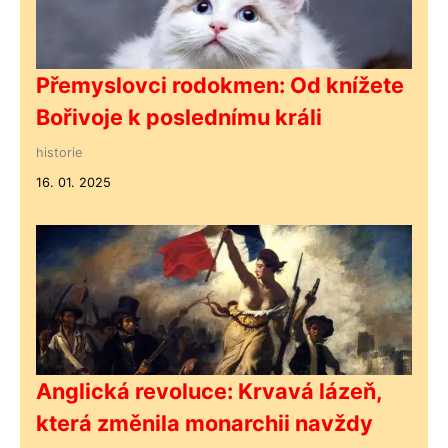
Přemyslovci rodokmen: Od knížete
Bořivoje k poslednímu králi
historie
16. 01. 2025
Anglická revoluce: Krvavá lázeň,
která změnila monarchii navždy