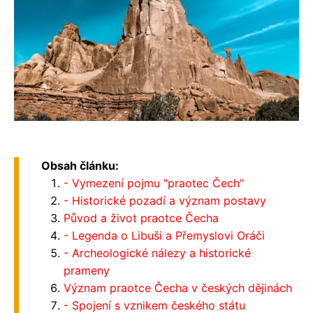
Obsah článku:
- Vymezení pojmu "praotec Čech"
- Historické pozadí a význam postavy
Původ a život praotce Čecha
- Legenda o Libuši a Přemyslovi Oráči
- Archeologické nálezy a historické
prameny
Význam praotce Čecha v českých dějinách
- Spojení s vznikem českého státu