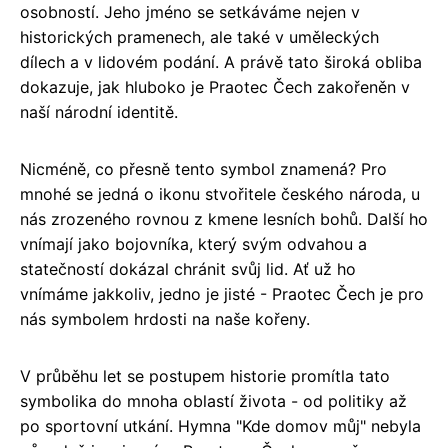
osobností. Jeho jméno se setkáváme nejen v
historických pramenech, ale také v uměleckých
dílech a v lidovém podání. A právě tato široká obliba
dokazuje, jak hluboko je Praotec Čech zakořeněn v
naší národní identitě.
Nicméně, co přesně tento symbol znamená? Pro
mnohé se jedná o ikonu stvořitele českého národa, u
nás zrozeného rovnou z kmene lesních bohů. Další ho
vnímají jako bojovníka, který svým odvahou a
statečností dokázal chránit svůj lid. Ať už ho
vnímáme jakkoliv, jedno je jisté - Praotec Čech je pro
nás symbolem hrdosti na naše kořeny.
V průběhu let se postupem historie promítla tato
symbolika do mnoha oblastí života - od politiky až
po sportovní utkání. Hymna "Kde domov můj" nebyla