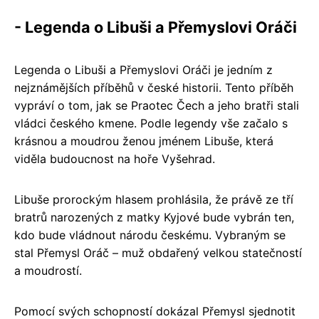
- Legenda o Libuši a Přemyslovi Oráči
Legenda o Libuši a Přemyslovi Oráči je jedním z
nejznámějších příběhů v české historii. Tento příběh
vypráví o tom, jak se Praotec Čech a jeho bratři stali
vládci českého kmene. Podle legendy vše začalo s
krásnou a moudrou ženou jménem Libuše, která
viděla budoucnost na hoře Vyšehrad.
Libuše prorockým hlasem prohlásila, že právě ze tří
bratrů narozených z matky Kyjové bude vybrán ten,
kdo bude vládnout národu českému. Vybraným se
stal Přemysl Oráč – muž obdařený velkou statečností
a moudrostí.
Pomocí svých schopností dokázal Přemysl sjednotit