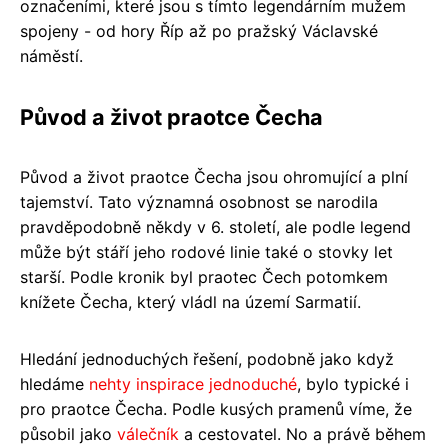
označeními, které jsou s tímto legendárním mužem
spojeny - od hory Říp až po pražský Václavské
náměstí.
Původ a život praotce Čecha
Původ a život praotce Čecha jsou ohromující a plní
tajemství. Tato významná osobnost se narodila
pravděpodobně někdy v 6. století, ale podle legend
může být stáří jeho rodové linie také o stovky let
starší. Podle kronik byl praotec Čech potomkem
knížete Čecha, který vládl na území Sarmatií.
Hledání jednoduchých řešení, podobně jako když
hledáme
nehty inspirace jednoduché
, bylo typické i
pro praotce Čecha. Podle kusých pramenů víme, že
působil jako
válečník
a cestovatel. No a právě během