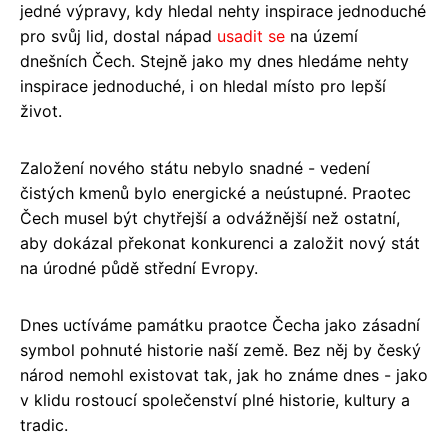
jedné výpravy, kdy hledal nehty inspirace jednoduché
pro svůj lid, dostal nápad
usadit se
na území
dnešních Čech. Stejně jako my dnes hledáme nehty
inspirace jednoduché, i on hledal místo pro lepší
život.
Založení nového státu nebylo snadné - vedení
čistých kmenů bylo energické a neústupné. Praotec
Čech musel být chytřejší a odvážnější než ostatní,
aby dokázal překonat konkurenci a založit nový stát
na úrodné půdě střední Evropy.
Dnes uctíváme památku praotce Čecha jako zásadní
symbol pohnuté historie naší země. Bez něj by český
národ nemohl existovat tak, jak ho známe dnes - jako
v klidu rostoucí společenství plné historie, kultury a
tradic.