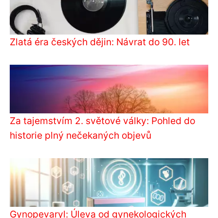
Zlatá éra českých dějin: Návrat do 90. let
Za tajemstvím 2. světové války: Pohled do
historie plný nečekaných objevů
Gynopevaryl: Úleva od gynekologických