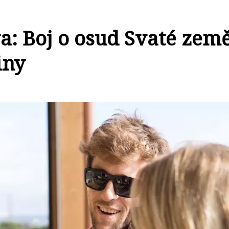
a: Boj o osud Svaté zem
iny