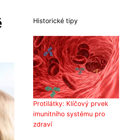
ě
Historické tipy
Protilátky: Klíčový prvek
imunitního systému pro
zdraví