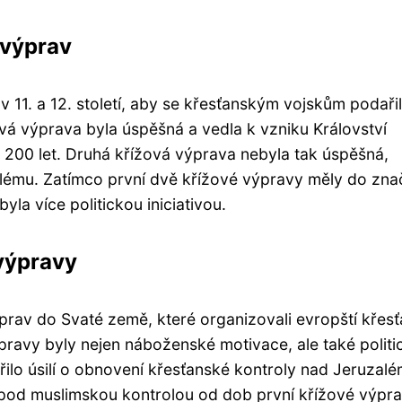
 výprav
 11. a 12. století, aby se křesťanským vojskům podaři
vá výprava byla úspěšná a vedla k vzniku Království
h 200 let. Druhá křížová výprava nebyla tak úspěšná,
alému. Zatímco první dvě křížové výpravy měly do zn
yla více politickou iniciativou.
 výpravy
prav do Svaté země, které organizovali evropští křes
pravy byly nejen náboženské motivace, ale také politi
ilo úsilí o obnovení křesťanské kontroly nad Jeruzalé
 pod muslimskou kontrolou od dob první křížové výpra