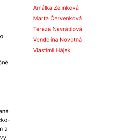
Amálka Zelinková
Marta Červenková
Tereza Navrátilová
lo
Vendelína Novotná
Vlastimil Hájek
ačné
ťané
cko-
m a
vy.