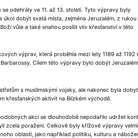
 se odehrály ve 11. až 13. století. Tyto výpravy byly
a úkol dobýt svatá místa, zejména Jeruzalém, z rukou
oží vůle a také snahou posílit vliv křesťanství v této
kových výprav, která proběhla mezi lety 1189 až 1192 
I. Barbarossy. Cílem této výpravy bylo dobýt Jeruzalé
třetům s muslimskými vojsky, ale nakonec byla doby
em křesťanských aktivit na Blízkém východě.
h podobných akcí se dlouhodobě nepodařilo udržet kont
li zcela poraženi. Celkově byly křížové výpravy velmi
noho oblastí, jako například politiku, kulturu a nábožen