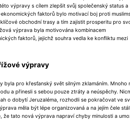
této výpravy s cílem zlepšit svůj společenský status a
ko-ekonomických faktorů bylo motivací boj proti musli
líčové obchodní trasy a tím zajistit prosperitu pro sv
 křížová výprava byla motivována kombinacem
ckých faktorů, jejichž souhra vedla ke konfliktu mezi
ížové výpravy
byla pro křesťanský svět silným zklamáním. Mnoho r
hodu a přinesli s sebou pouze ztráty a neúspěchy. Nic
nah o dobytí Jeruzaléma, rozhodli se pokračovat ve s
 výprava měla být lépe organizovaná a na jejím čele stál
e, že tato nová výprava napraví chyby minulosti a umo