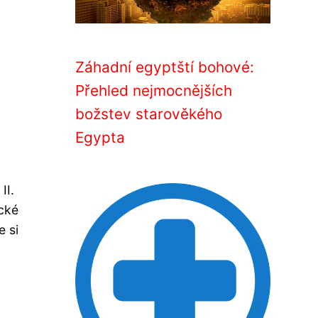
Záhadní egyptští bohové:
Přehled nejmocnějších
božstev starověkého
Egypta
II.
ické
e si