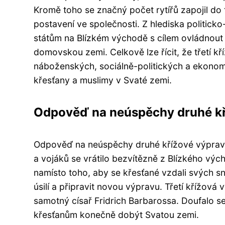
Kromě toho se značný počet rytířů zapojil do 
postavení ve společnosti. Z hlediska politic
státům na Blízkém východě s cílem ovládnout k
domovskou zemi. Celkově lze řícit, že třetí
náboženských, sociálně-politických a ekonomi
křesťany a muslimy v Svaté zemi.
Odpověď na neúspěchy druhé kř
Odpověď na neúspěchy druhé křížové výpravy 
a vojáků se vrátilo bezvítězně z Blízkého výc
namísto toho, aby se křesťané vzdali svých s
úsilí a připravit novou výpravu. Třetí křížová
samotný císař Fridrich Barbarossa. Doufalo s
křesťanům konečně dobýt Svatou zemi.