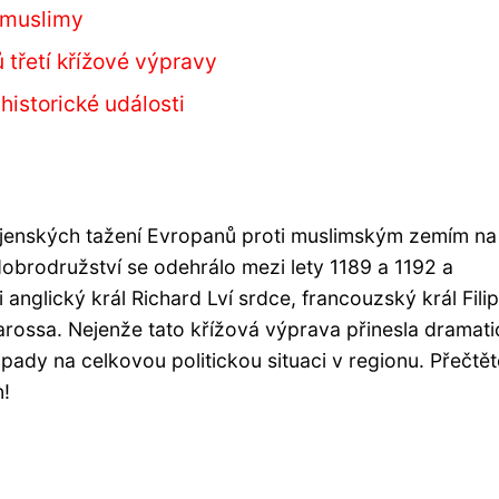
 muslimy
třetí křížové výpravy
 historické události
ojenských tažení Evropanů proti muslimským zemím na
obrodružství se odehrálo mezi lety 1189 a 1192 a
nglický král Richard Lví srdce, francouzský král Filip 
arossa. Nejenže tato křížová výprava přinesla dramat
opady na celkovou politickou situaci v regionu. Přečtět
n!