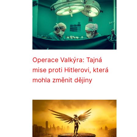
Operace Valkýra: Tajná
mise proti Hitlerovi, která
mohla změnit dějiny