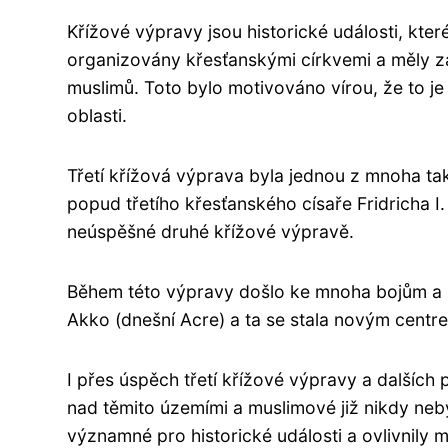
Křížové výpravy jsou historické události, které
organizovány křesťanskými církvemi a měly z
muslimů. Toto bylo motivováno vírou, že to je B
oblasti.
Třetí křížová výprava byla jednou z mnoha ta
popud třetího křesťanského císaře Fridricha 
neúspěšné druhé křížové výpravě.
Během této výpravy došlo ke mnoha bojům a s
Akko (dnešní Acre) a ta se stala novým centr
I přes úspěch třetí křížové výpravy a dalšíc
nad těmito územími a muslimové již nikdy neby
významné pro historické události a ovlivnily m