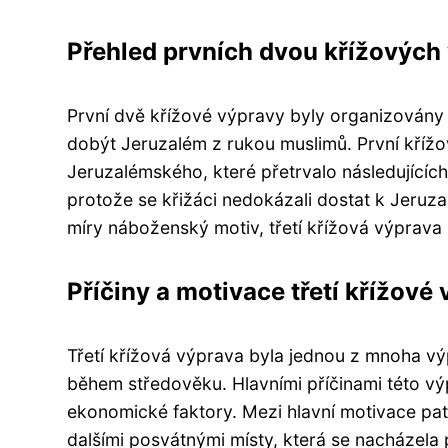
Přehled prvních dvou křížových
První dvě křížové výpravy byly organizovány v
dobýt Jeruzalém z rukou muslimů. První křížo
Jeruzalémského, které přetrvalo následujícíc
protože se křižáci nedokázali dostat k Jeruz
míry náboženský motiv, třetí křížová výprava b
Příčiny a motivace třetí křížové
Třetí křížová výprava byla jednou z mnoha vý
během středověku. Hlavními příčinami této vý
ekonomické faktory. Mezi hlavní motivace patř
dalšími posvátnými místy, která se nacházela