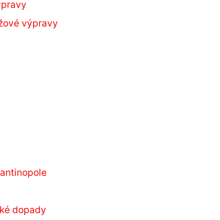
výpravy
žové výpravy
u
antinopole
cké dopady