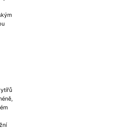
mským
ou
ytířů
méně,
vém
žní